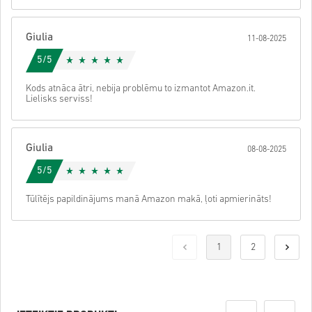
Giulia
11-08-2025
5/5
Kods atnāca ātri, nebija problēmu to izmantot Amazon.it.
Lielisks serviss!
Giulia
08-08-2025
5/5
Tūlītējs papildinājums manā Amazon makā, ļoti apmierināts!
1
2