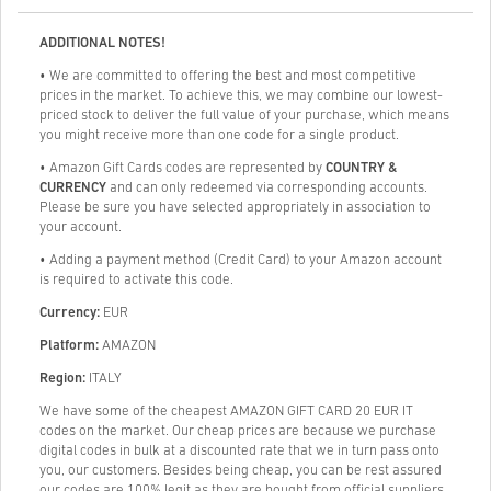
ADDITIONAL NOTES!
• We are committed to offering the best and most competitive
prices in the market. To achieve this, we may combine our lowest-
priced stock to deliver the full value of your purchase, which means
you might receive more than one code for a single product.
• Amazon Gift Cards codes are represented by
COUNTRY &
CURRENCY
and can only redeemed via corresponding accounts.
Please be sure you have selected appropriately in association to
your account.
• Adding a payment method (Credit Card) to your Amazon account
is required to activate this code.
Currency:
EUR
Platform:
AMAZON
Region:
ITALY
We have some of the cheapest AMAZON GIFT CARD 20 EUR IT
codes on the market. Our cheap prices are because we purchase
digital codes in bulk at a discounted rate that we in turn pass onto
you, our customers. Besides being cheap, you can be rest assured
our codes are 100% legit as they are bought from official suppliers.