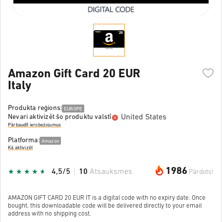
Amazon Gift Card 20 EUR
Italy
Produkta reģions:
EUROPE
United States
Nevari aktivizēt šo produktu valstī
Pārbaudīt ierobežojumus
Platforma:
Amazon
Kā aktivizēt
1986
4,5/5
10
Atsauksmes
Pārdots!
AMAZON GIFT CARD 20 EUR IT is a digital code with no expiry date. Once
bought, this downloadable code will be delivered directly to your email
address with no shipping cost.