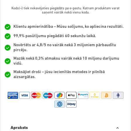
Kods(-i) tiek nekavējoties piegādāts pa e-pastu. Katram produktam varat
saņemt vairāk nekā vienu kodu.
Klientu apmierinātība – Mūsu solījums, ko apliecina rezultāti.
99,9% pasūtījumu piegādāti 60 sekunžu laikā.
Novērtēts ar 4,8/5 no vairāk nekā 3 miljoniem pārbaudītu
pircēju.
Mazāk nekā 0,3% atmaksu vairāk nekā 10 miljonu darījumu
vidū.
Maksājiet droši – jūsu iecienītās metodes ir pilnībā
aizsargātas.
Apraksts