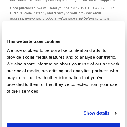
Once purchased, we will send you the AMAZON GIFT CARD 20 EUR
IT digital code instantly and directly to your provided email
address.
(pre-order products will be delivered before or on the
release date mentioned)
Our Live Chat (24/7) and excellent customer support are always
available in case you have any trouble or questions regarding the
This website uses cookies
AMAZON GIFT CARD 20 EUR IT code.
We use cookies to personalise content and ads, to
Our Easy to follow 3-step purchase system contains no annoying
forms or surveys to fill out and only requires an email address and
provide social media features and to analyse our traffic.
a valid payment method, thus making the process of buying
We also share information about your use of our site with
AMAZON GIFT CARD 20 EUR IT for PC from livecards.net quick and
our social media, advertising and analytics partners who
easy.
may combine it with other information that you’ve
provided to them or that they’ve collected from your use
Kā tas darbojas Livecards.net
of their services.
Atruna
Jauns Livecards.net? Digitālo kodu iegāde ir ātra un vienkārša:
Show details
•
Priekšpasūtīšanas
produkti tiks piegādāti pirms norādītā
izlaišanas datuma vai tajā, savukārt noliktavā esošās preces
Uzrakstīt atsauksmi
4,5/5
10
Atsauksmes
tiks piegādātas uzreiz, gaidot drošības pārbaudes.