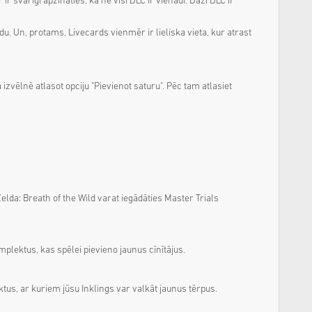
ir svarīgi apzināties, ka ne visi DLC ir vienādi. Daži DLC ir
u. Un, protams, Livecards vienmēr ir lieliska vieta, kur atrast
vēlnē atlasot opciju "Pievienot saturu". Pēc tam atlasiet
lda: Breath of the Wild varat iegādāties Master Trials
lektus, kas spēlei pievieno jaunus cīnītājus.
us, ar kuriem jūsu Inklings var valkāt jaunus tērpus.