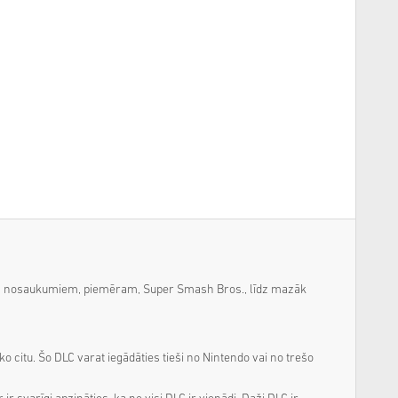
āriem nosaukumiem, piemēram, Super Smash Bros., līdz mazāk
 citu. Šo DLC varat iegādāties tieši no Nintendo vai no trešo