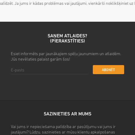
palīdzēt. Ja jums ir kādas problēmas vai jautājumi, vienkārši noklikšķiniet uz
SAŅEM ATLAIDES?
(PIERAKSTĪTIES)
Esiet informēts par jaunākajiem spēļu jaunumiem un atlaidēm.
Jūs nevēlaties palaist garām šos!
ABONĒT
SAZINIETIES AR MUMS
Vai jums ir nepieciešama palīdzība ar pasūtījumu vai jums ir
jautājumi? Lūdzu, sazinieties ar mūsu klientu apkalpošanas