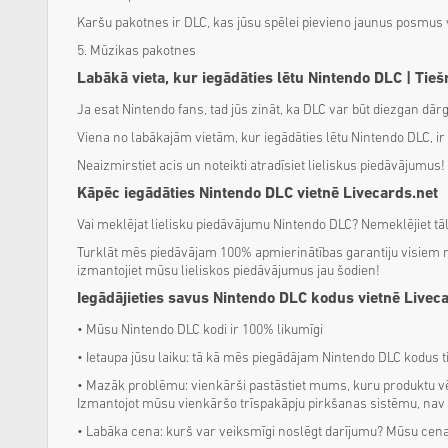
Karšu pakotnes ir DLC, kas jūsu spēlei pievieno jaunus posmus 
5. Mūzikas pakotnes
Labākā vieta, kur iegādāties lētu Nintendo DLC | Tieš
Ja esat Nintendo fans, tad jūs zināt, ka DLC var būt diezgan dārga
Viena no labākajām vietām, kur iegādāties lētu Nintendo DLC, i
Neaizmirstiet acis un noteikti atradīsiet lieliskus piedāvājumus!
Kāpēc iegādāties Nintendo DLC vietnē Livecards.net
Vai meklējat lielisku piedāvājumu Nintendo DLC? Nemeklējiet tāl
Turklāt mēs piedāvājam 100% apmierinātības garantiju visiem mūs
izmantojiet mūsu lieliskos piedāvājumus jau šodien!
Iegādājieties savus Nintendo DLC kodus vietnē Livec
• Mūsu Nintendo DLC kodi ir 100% likumīgi
• Ietaupa jūsu laiku: tā kā mēs piegādājam Nintendo DLC kodus ti
• Mazāk problēmu: vienkārši pastāstiet mums, kuru produktu vē
Izmantojot mūsu vienkāršo trīspakāpju pirkšanas sistēmu, nav ne
• Labāka cena: kurš var veiksmīgi noslēgt darījumu? Mūsu cenas