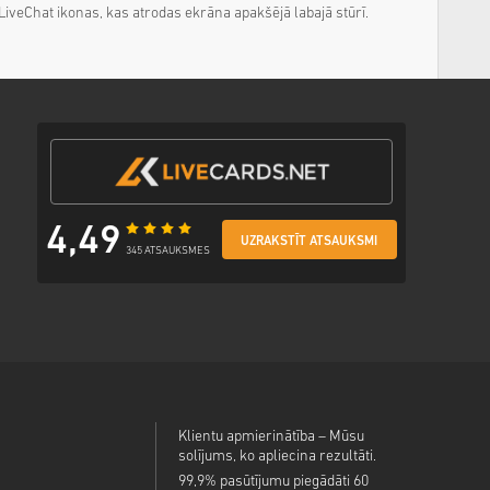
 LiveChat ikonas, kas atrodas ekrāna apakšējā labajā stūrī.
4,49
UZRAKSTĪT ATSAUKSMI
345 ATSAUKSMES
Klientu apmierinātība – Mūsu
solījums, ko apliecina rezultāti.
99,9% pasūtījumu piegādāti 60