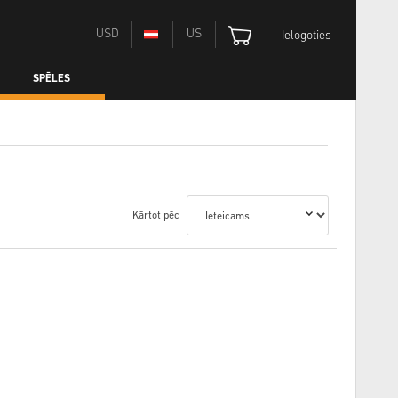
USD
US
Ielogoties
SPĒLES
Kārtot pēc