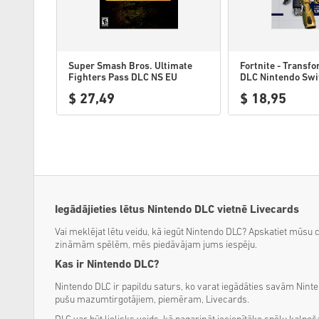
Super Smash Bros. Ultimate
Fortnite - Transf
Fighters Pass DLC NS EU
DLC Nintendo Swi
$ 27,49
$ 18,95
Iegādājieties lētus Nintendo DLC vietnē Livecards
Vai meklējat lētu veidu, kā iegūt Nintendo DLC? Apskatiet mūs
zināmām spēlēm, mēs piedāvājam jums iespēju.
Kas ir Nintendo DLC?
Nintendo DLC ir papildu saturs, ko varat iegādāties savām Ninte
pušu mazumtirgotājiem, piemēram, Livecards.