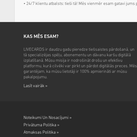
• 24/7 klientu atbalsts: tieši tā! Mēs vienmēr esam gatavi jums 
KAS MĒS ESAM?
LIVECARDS ir daudzu gadu pieredze tiešsaistes pārdošanā, un
tā specializējas spēļu, abonementu un dāvanu karšu digitālā
izplatīšanā. Mūsu misija ir nodrošināt drošu un efektīvu
platformu, kurā cilvēki var pirkt un pārdot digitālās preces. Mēs
garantējam, ka mūsu lietotāji ir 100% apmierināti ar mūsu
pakalpojumu.
Lasīt vairāk »
Noteikumi Un Nosacījumi »
Privātuma Politika »
Atmaksas Politika »