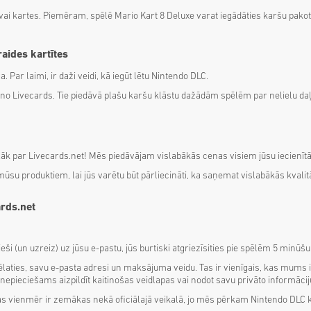
vai kartes. Piemēram, spēlē Mario Kart 8 Deluxe varat iegādāties karšu pakot
raides kartītes
. Par laimi, ir daži veidi, kā iegūt lētu Nintendo DLC.
r no Livecards. Tie piedāvā plašu karšu klāstu dažādām spēlēm par nelielu da
āk par Livecards.net! Mēs piedāvājam vislabākās cenas visiem jūsu iecienītāk
u produktiem, lai jūs varētu būt pārliecināti, ka saņemat vislabākās kvalitā
ards.net
eši (un uzreiz) uz jūsu e-pastu, jūs burtiski atgriezīsities pie spēlēm 5 minū
laties, savu e-pasta adresi un maksājuma veidu. Tas ir vienīgais, kas mums
pieciešams aizpildīt kaitinošas veidlapas vai nodot savu privāto informāciju
 vienmēr ir zemākas nekā oficiālajā veikalā, jo mēs pērkam Nintendo DLC kodu