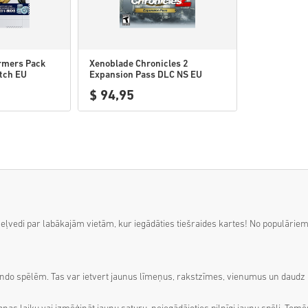
ormers Pack
Xenoblade Chronicles 2
tch EU
Expansion Pass DLC NS EU
$ 94,95
u ceļvedi par labākajām vietām, kur iegādāties tiešraides kartes! No popul
ndo spēlēm. Tas var ietvert jaunus līmeņus, rakstzīmes, vienumus un daudz ko