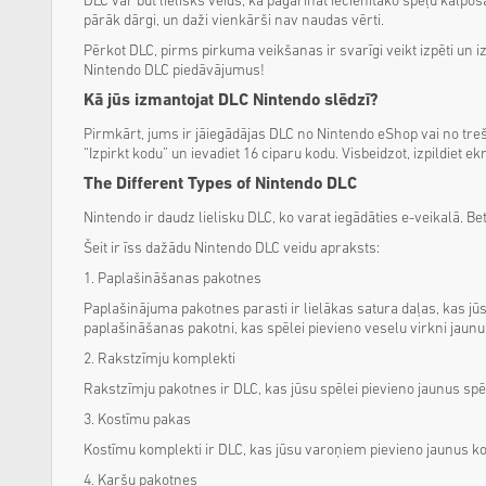
DLC var būt lielisks veids, kā pagarināt iecienītāko spēļu kalpoša
pārāk dārgi, un daži vienkārši nav naudas vērti.
Pērkot DLC, pirms pirkuma veikšanas ir svarīgi veikt izpēti un i
Nintendo DLC piedāvājumus!
Kā jūs izmantojat DLC Nintendo slēdzī?
Pirmkārt, jums ir jāiegādājas DLC no Nintendo eShop vai no treš
“Izpirkt kodu” un ievadiet 16 ciparu kodu. Visbeidzot, izpildiet 
The Different Types of Nintendo DLC
Nintendo ir daudz lielisku DLC, ko varat iegādāties e-veikalā. Be
Šeit ir īss dažādu Nintendo DLC veidu apraksts:
1. Paplašināšanas pakotnes
Paplašinājuma pakotnes parasti ir lielākas satura daļas, kas jū
paplašināšanas pakotni, kas spēlei pievieno veselu virkni jaunu
2. Rakstzīmju komplekti
Rakstzīmju pakotnes ir DLC, kas jūsu spēlei pievieno jaunus s
3. Kostīmu pakas
Kostīmu komplekti ir DLC, kas jūsu varoņiem pievieno jaunus ko
4. Karšu pakotnes