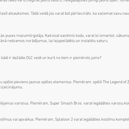
nas laiku vai izmēģināt jaunu saturu, neiegādājoties pilnīgi jaunu spēli. Tomēr 
zlasīt atsauksmes. Tādā veidā jūs varat būt pārliecināts, ka saņemat savu naud
ās puses mazumtirgotāja. Kad esat saņēmis kodu, varat to izmantot, sākuma iz
ekrānā redzamos norādījumus, lai lejupielādētu un instalētu saturu.
t kādi ir dažādie DLC veidi un kurš no tiem ir piemērots jums?
su spēlei pievieno jaunus spēles elementus. Piemēram, spēlē The Legend of Ze
 izaicinājumu.
pēlējamus varoņus. Piemēram, Super Smash Bros. varat iegādāties varoņu komp
stīmus vai apvalkus. Piemēram, Splatoon 2 varat iegādāties kostīmu komplekt