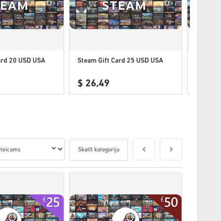
ard 20 USD USA
Steam Gift Card 25 USD USA
Steam G
$ 26,49
$ 30,
Skatīt kategoriju