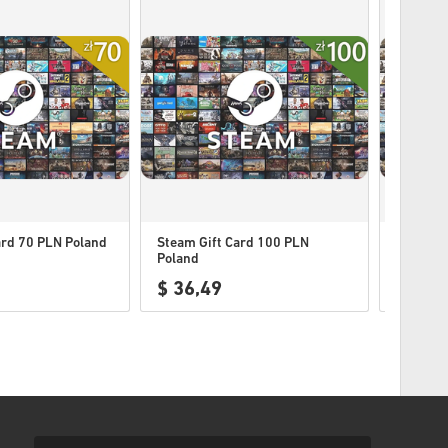
ard 70 PLN Poland
Steam Gift Card 100 PLN
Steam G
Poland
Poland
$ 36,49
$ 51,