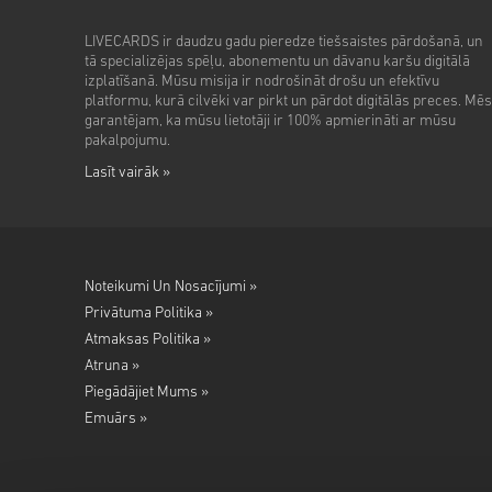
LIVECARDS ir daudzu gadu pieredze tiešsaistes pārdošanā, un
tā specializējas spēļu, abonementu un dāvanu karšu digitālā
izplatīšanā. Mūsu misija ir nodrošināt drošu un efektīvu
platformu, kurā cilvēki var pirkt un pārdot digitālās preces. Mēs
garantējam, ka mūsu lietotāji ir 100% apmierināti ar mūsu
pakalpojumu.
Lasīt vairāk »
Noteikumi Un Nosacījumi »
Privātuma Politika »
Atmaksas Politika »
Atruna »
Piegādājiet Mums »
Emuārs »