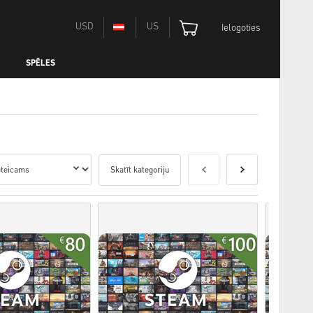
USD
US
Ielogoties
SPĒLES
Skatīt kategoriju