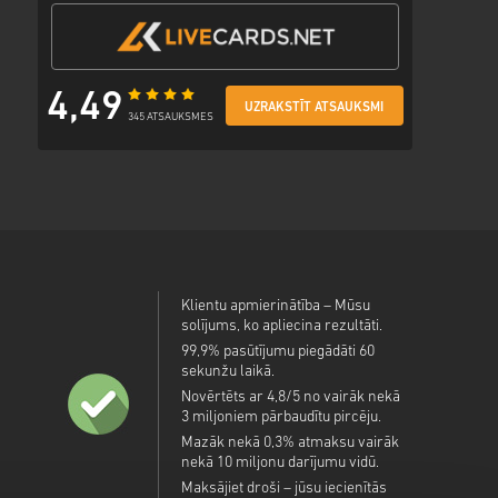
4,49
UZRAKSTĪT ATSAUKSMI
345 ATSAUKSMES
Klientu apmierinātība – Mūsu
solījums, ko apliecina rezultāti.
99,9% pasūtījumu piegādāti 60
sekunžu laikā.
Novērtēts ar 4,8/5 no vairāk nekā
3 miljoniem pārbaudītu pircēju.
Mazāk nekā 0,3% atmaksu vairāk
nekā 10 miljonu darījumu vidū.
Maksājiet droši – jūsu iecienītās