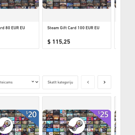
ard 80 EUR EU
Steam Gift Card 100 EUR EU
Steam G
$ 115,25
$ 7,2
Skatīt kategoriju