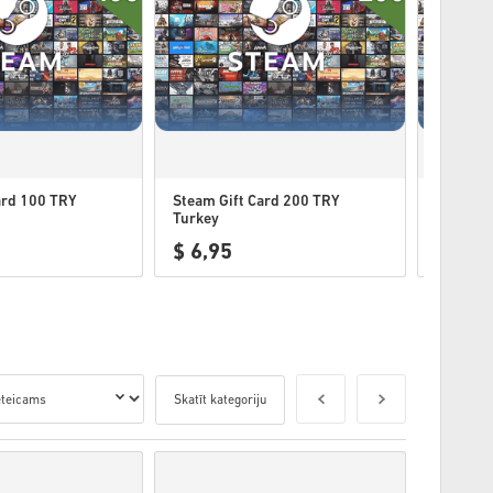
ard 100 TRY
Steam Gift Card 200 TRY
Steam G
Turkey
Turkey
$ 6,95
$ 8,9
Skatīt kategoriju