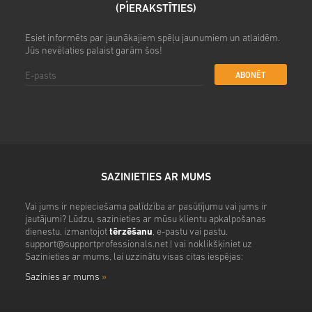
(PIERAKSTĪTIES)
Esiet informēts par jaunākajiem spēļu jaunumiem un atlaidēm.
Jūs nevēlaties palaist garām šos!
ABONĒT
SAZINIETIES AR MUMS
Vai jums ir nepieciešama palīdzība ar pasūtījumu vai jums ir
jautājumi? Lūdzu, sazinieties ar mūsu klientu apkalpošanas
dienestu, izmantojot
tērzēšanu
, e-pastu vai pastu.
support@supportprofessionals.net
| vai noklikšķiniet uz
Sazinieties ar mums, lai uzzinātu visas citas iespējas:
Sazinies ar mums
»