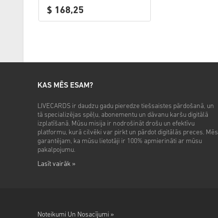
$ 168,25
KAS MĒS ESAM?
LIVECARDS ir daudzu gadu pieredze tiešsaistes pārdošanā, un
tā specializējas spēļu, abonementu un dāvanu karšu digitālā
izplatīšanā. Mūsu misija ir nodrošināt drošu un efektīvu
platformu, kurā cilvēki var pirkt un pārdot digitālās preces. Mēs
garantējam, ka mūsu lietotāji ir 100% apmierināti ar mūsu
pakalpojumu.
Lasīt vairāk »
Noteikumi Un Nosacījumi »