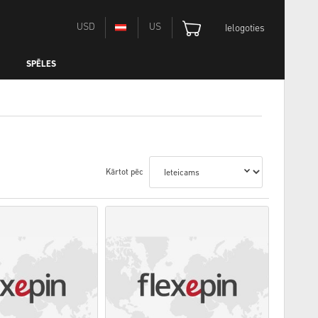
USD
US
Ielogoties
SPĒLES
Kārtot pēc