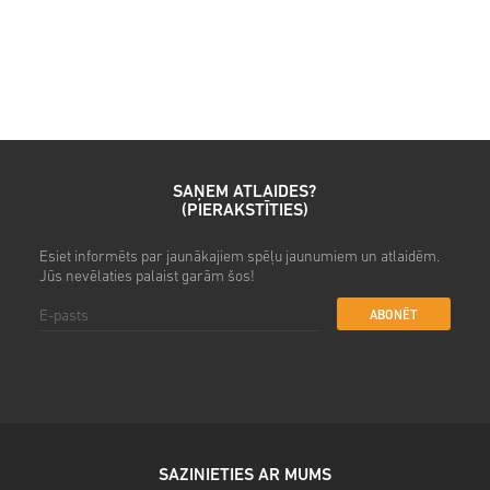
SAŅEM ATLAIDES?
(PIERAKSTĪTIES)
Esiet informēts par jaunākajiem spēļu jaunumiem un atlaidēm.
Jūs nevēlaties palaist garām šos!
ABONĒT
SAZINIETIES AR MUMS