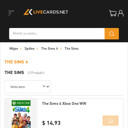
Toggle
Mājas
Spēles
The Sims 4
The Sims
navigation
THE SIMS 4
THE SIMS
(3 Produkti)
The Sims 4 Xbox One WW
$ 14,93