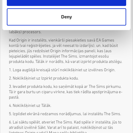
nodrošinātu vislabāko veiktspēju.
2. Vismaz 9 GB diska vietas
3. Ja jums ir atsevišķa grafikas karte, jums būs nepieciešams
Intel Core 2 Duo vai AMD Athlon 64 Dual Core 4000+ (vai
Deny
līdzvērtīgs) procesors. Ja jūsu grafiskā karte ir iebūvēta, jums būs
nepieciešams 2,0 GHz Intel Core 2 Duo vai AMD Turion 64 X2 (vai
labāks) procesors.
Kad Origin ir instalēts, vienkārši piesakieties savā EA Games
kontā (vai reģistrējieties, ja vēl neesat to izdarījis), un, kad būsit
pieteicies, jūs redzēsiet Origin informācijas paneli, kas ļaus
lejupielādēt spēles. Instalējiet The Sims, izmantojot esošu
produkta kodu. Tālāk ir norādīts, kā varat izpirkt produkta atslēgu.
1. Loga augšējā kreisajā stūrī noklikšķiniet uz izvēlnes Origin.
2. Noklikšķiniet uz Izpirkt produkta kodu.
3. Ievadiet produkta kodu, ko saņēmāt kopā ar The Sims pirkumu.
Tā ir gara burtu un ciparu virkne, kas tiek rādīta apstiprinājuma e-
pastā.
4. Noklikšķiniet uz Tālāk.
5. Izpildiet ekrānā redzamos norādījumus, lai instalētu The Sims.
6. Lai sāktu spēlēt, atveriet The Sims. Kad spēle ir instalēta, jūs to
atradīsit izvēlnē Sākt. Varat arī to palaist, noklikšķinot uz tās