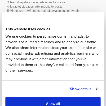
3. Reģistrējieties vai iegādājieties kā viesis.
4. Ievadiet piegādes informāciju (e-pasts).
5. Visbeidzot, izvēlieties maksājuma veidu un ievadiet
nepieciešamo informāciju.
Kā iegūt The Sims bāzes spēli?
This website uses cookies
Kad esat pabeidzis pirkumu, jums atliek tikai gaidīt produkta saiti,
kas tiks nosūtīta tieši uz jūsu e-pastu.
We use cookies to personalise content and ads, to
Lejupielādējiet un spēlējiet — The Sims bāzes spēli un
provide social media features and to analyse our traffic.
The Sims DLC paplašinājumus
We also share information about your use of our site with
Kad saite ir parādīta jūsu e-pastā, viss, kas jums jādara, ir
our social media, advertising and analytics partners who
jālejupielādē spēle un jāizbauda vairākas stundas jautrības ar The
may combine it with other information that you’ve
Sims.
provided to them or that they’ve collected from your use
Norādījumi datora aktivizēšanai:
of their services.
Lai datorā instalētu The Sims, jums būs jāizmanto spēļu klients ar
nosaukumu Origin. Tātad, vispirms savā tīmekļa
pārlūkprogrammā atveriet vietni
http://www.origin.com/download un instalējiet Origin. Sims var
Show details
darboties operētājsistēmā Windows 10, 8.1 vai 7, ja vien jūsu
aparatūra atbilst tālāk norādītajām prasībām.
1. Vismaz 2 GB RAM, bet EA iesaka vismaz 4 GB RAM, lai
Allow all