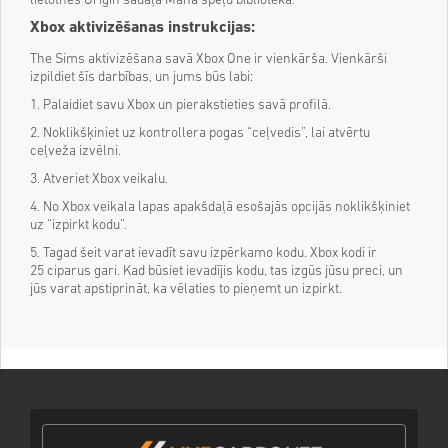
lietotnes Origin sadaļā Mana spēļu bibliotēka.
Xbox aktivizēšanas instrukcijas:
The Sims aktivizēšana savā Xbox One ir vienkārša. Vienkārši
izpildiet šīs darbības, un jums būs labi:
1. Palaidiet savu Xbox un pierakstieties savā profilā.
2. Noklikšķiniet uz kontrollera pogas “ceļvedis”, lai atvērtu
ceļveža izvēlni.
3. Atveriet Xbox veikalu.
4. No Xbox veikala lapas apakšdaļā esošajās opcijās noklikšķiniet
uz “izpirkt kodu”.
5. Tagad šeit varat ievadīt savu izpērkamo kodu. Xbox kodi ir
25 ciparus gari. Kad būsiet ievadījis kodu, tas izgūs jūsu preci, un
jūs varat apstiprināt, ka vēlaties to pieņemt un izpirkt.