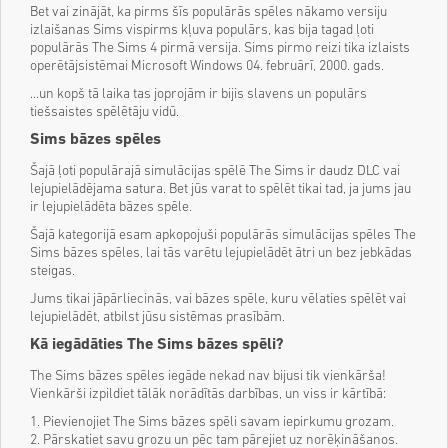
Bet vai zinājāt, ka pirms šīs populārās spēles nākamo versiju
izlaišanas Sims vispirms kļuva populārs, kas bija tagad ļoti
populārās The Sims 4 pirmā versija. Sims pirmo reizi tika izlaists
operētājsistēmai Microsoft Windows 04. februārī, 2000. gads.
…un kopš tā laika tas joprojām ir bijis slavens un populārs
tiešsaistes spēlētāju vidū.
Sims bāzes spēles
Šajā ļoti populārajā simulācijas spēlē The Sims ir daudz DLC vai
lejupielādējama satura. Bet jūs varat to spēlēt tikai tad, ja jums jau
ir lejupielādēta bāzes spēle.
Šajā kategorijā esam apkopojuši populārās simulācijas spēles The
Sims bāzes spēles, lai tās varētu lejupielādēt ātri un bez jebkādas
steigas.
Jums tikai jāpārliecinās, vai bāzes spēle, kuru vēlaties spēlēt vai
lejupielādēt, atbilst jūsu sistēmas prasībām.
Kā iegādāties The Sims bāzes spēli?
The Sims bāzes spēles iegāde nekad nav bijusi tik vienkārša!
Vienkārši izpildiet tālāk norādītās darbības, un viss ir kārtībā:
1. Pievienojiet The Sims bāzes spēli savam iepirkumu grozam.
2. Pārskatiet savu grozu un pēc tam pārejiet uz norēķināšanos.