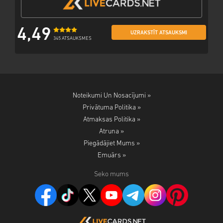
4,49
UZRAKSTĪT ATSAUKSMI
345 ATSAUKSMES
Noteikumi Un Nosacījumi »
Privātuma Politika »
Atmaksas Politika »
Atruna »
Piegādājiet Mums »
Emuārs »
Seko mums