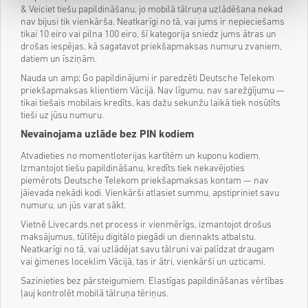
& Veiciet tiešu papildināšanu, jo mobilā tālruņa uzlādēšana nekad
nav bijusi tik vienkārša. Neatkarīgi no tā, vai jums ir nepieciešams
tikai 10 eiro vai pilna 100 eiro, šī kategorija sniedz jums ātras un
drošas iespējas, kā sagatavot priekšapmaksas numuru zvaniem,
datiem un īsziņām.
Nauda un amp; Go papildinājumi ir paredzēti Deutsche Telekom
priekšapmaksas klientiem Vācijā. Nav līgumu, nav sarežģījumu —
tikai tiešais mobilais kredīts, kas dažu sekunžu laikā tiek nosūtīts
tieši uz jūsu numuru.
Nevainojama uzlāde bez PIN kodiem
Atvadieties no momentloterijas kartītēm un kuponu kodiem.
Izmantojot tiešu papildināšanu, kredīts tiek nekavējoties
piemērots Deutsche Telekom priekšapmaksas kontam — nav
jāievada nekādi kodi. Vienkārši atlasiet summu, apstipriniet savu
numuru, un jūs varat sākt.
Vietnē Livecards.net process ir vienmērīgs, izmantojot drošus
maksājumus, tūlītēju digitālo piegādi un diennakts atbalstu.
Neatkarīgi no tā, vai uzlādējat savu tālruni vai palīdzat draugam
vai ģimenes loceklim Vācijā, tas ir ātri, vienkārši un uzticami.
Sazinieties bez pārsteigumiem. Elastīgas papildināšanas vērtības
ļauj kontrolēt mobilā tālruņa tēriņus.