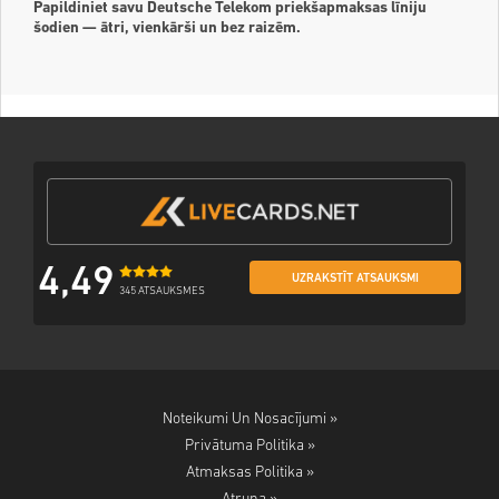
Papildiniet savu Deutsche Telekom priekšapmaksas līniju
šodien — ātri, vienkārši un bez raizēm.
4,49
UZRAKSTĪT ATSAUKSMI
345 ATSAUKSMES
Noteikumi Un Nosacījumi »
Privātuma Politika »
Atmaksas Politika »