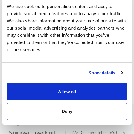
We use cookies to personalise content and ads, to
provide social media features and to analyse our traffic.
$ 53,95
We also share information about your use of our site with
our social media, advertising and analytics partners who
Details
may combine it with other information that you’ve
Cash & Go 75 EUR Direct Top Up Germany
provided to them or that they’ve collected from your use
of their services.
$ 88,95
Details
Cash & Go 100 EUR Direct Top Up Germany
Show details
$ 118,95
Allow all
Details
Deny
Deutsche Telekom Cash & Iet – Tūlītēja papildināšana
Vācijā
Vai priekšapmaksas kredīts beidzas? Ar Deutsche Telekom’s Cash