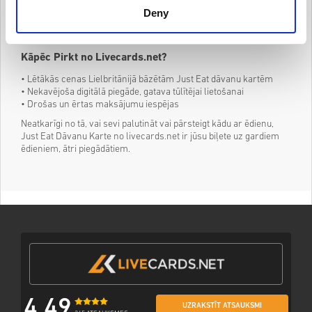
visā Lielbritānijā
Deny
• Ideāli ātriem ēdieniem, īpašām reizēm vai kā dāvana ēdiena
mīļotājiem
• Elastīga pasūtīšana ar piegādes iespējām tieši pie jūsu durvīm
Kāpēc Pirkt no Livecards.net?
• Lētākās cenas Lielbritānijā bāzētām Just Eat dāvanu kartēm
• Nekavējoša digitālā piegāde, gatava tūlītējai lietošanai
• Drošas un ērtas maksājumu iespējas
Neatkarīgi no tā, vai sevi palutināt vai pārsteigt kādu ar ēdienu,
Just Eat Dāvanu Karte no livecards.net ir jūsu biļete uz gardiem
ēdieniem, ātri piegādātiem.
4,49
UZRAKSTĪT ATSAUKSMI