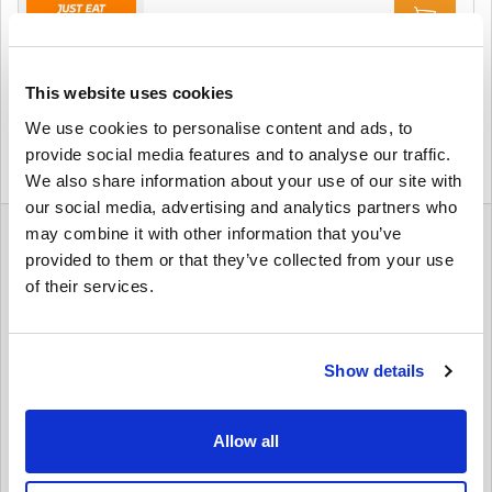
$ 55,95
Details
Just Eat Gift Card 50 GBP UK
This website uses cookies
We use cookies to personalise content and ads, to
provide social media features and to analyse our traffic.
$ 66,95
We also share information about your use of our site with
our social media, advertising and analytics partners who
Details
may combine it with other information that you’ve
Izbaudiet Savus Mīļākos Ēdienus ar Just Eat Dāvanu
provided to them or that they’ve collected from your use
Kartēm
of their services.
Vai kārojas garšīgs ēdiens? Ar
Just Eat Dāvanu Kartēm
no
livecards.net, jūs varat izpētīt vairāk nekā 30,000 restorānu
ēdienkartes visā Lielbritānijā. Neatkarīgi no tā, vai esat noskaņots
uz savu iecienīto ēdienu vai vēlaties izmēģināt ko jaunu, Just Eat
Show details
ļauj viegli pasūtīt no vietējiem restorāniem un saņemt ēdienu tieši
pie jūsu durvīm.
Kāpēc Izvēlēties Just Eat Dāvanu Kartes?
Allow all
• Piekļuve tūkstošiem vietējo restorānu un ēdienu iznākumiem