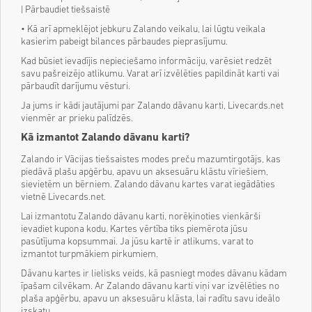
| Pārbaudiet tiešsaistē
• Kā arī apmeklējot jebkuru Zalando veikalu, lai lūgtu veikala
kasierim pabeigt bilances pārbaudes pieprasījumu.
Kad būsiet ievadījis nepieciešamo informāciju, varēsiet redzēt
savu pašreizējo atlikumu. Varat arī izvēlēties papildināt karti vai
pārbaudīt darījumu vēsturi.
Ja jums ir kādi jautājumi par Zalando dāvanu karti, Livecards.net
vienmēr ar prieku palīdzēs.
Kā izmantot Zalando dāvanu karti?
Zalando ir Vācijas tiešsaistes modes preču mazumtirgotājs, kas
piedāvā plašu apģērbu, apavu un aksesuāru klāstu vīriešiem,
sievietēm un bērniem. Zalando dāvanu kartes varat iegādāties
vietnē Livecards.net.
Lai izmantotu Zalando dāvanu karti, norēķinoties vienkārši
ievadiet kupona kodu. Kartes vērtība tiks piemērota jūsu
pasūtījuma kopsummai. Ja jūsu kartē ir atlikums, varat to
izmantot turpmākiem pirkumiem.
Dāvanu kartes ir lielisks veids, kā pasniegt modes dāvanu kādam
īpašam cilvēkam. Ar Zalando dāvanu karti viņi var izvēlēties no
plaša apģērbu, apavu un aksesuāru klāsta, lai radītu savu ideālo
izskatu.