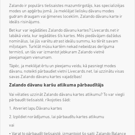
Zalando ir populārs tiešsaistes mazumtirgotājs, kas specializējas
modes un apģērbu jomā. Ja meklējat lielisku dāvanu modes
gudram draugam vai ģimenes loceklim, Zalando dāvanu karte ir
ideāls risinājums.
Bet kur var iegādāties Zalando dāvanu kartes? Livecards.net ir
labākā vieta, kur iegādāties šīs kartes. Mēs piedāvājam dažādus
nominālus, lai jūs varētu atrast ideālu summu, ko tērēt savam
mīļotajam. Turklāt mūsu kartēm nekad nebeidzas derīguma
termiņš, un tās var izmantot jebkuram Zalando vietnē
pieejamajam vienumam.
Tāpēc, ja meklējat ērtu un pieejamu veidu, kā pasniegt modes
dāvanu, noteikti pārbaudiet vietni Livecards.net, lai uzzinātu visas
savas Zalando dāvanu kartes vajadzības!
Zalando dāvanu karšu atlikuma pārbaudītājs
Vai vēlaties uzzināt Zalando dāvanu kartes atlikumu? To var viegli
pārbaudīt tiešsaistē, rīkojoties šādi:
1. Atveriet lapu Dāvanu kartes
2. Izpildiet norādījumus, lai pārbaudītu kartes atlikumu
vai
• Varat to pārbaudīt tiešsaistē, izmantojot šo saiti: Zalando Balance