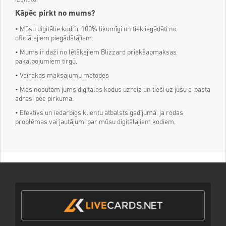
Kāpēc pirkt no mums?
• Mūsu digitālie kodi ir 100% likumīgi un tiek iegādāti no
oficiālajiem piegādātājiem.
• Mums ir daži no lētākajiem Blizzard priekšapmaksas
pakalpojumiem tirgū.
• Vairākas maksājumu metodes
• Mēs nosūtām jums digitālos kodus uzreiz un tieši uz jūsu e-pasta
adresi pēc pirkuma.
• Efektīvs un iedarbīgs klientu atbalsts gadījumā, ja rodas
problēmas vai jautājumi par mūsu digitālajiem kodiem.