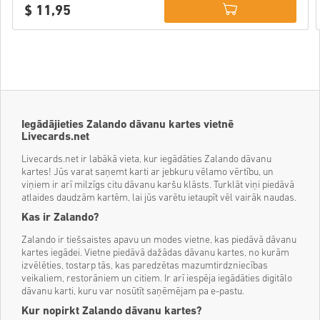
$ 11,95
Details
Iegādājieties Zalando dāvanu kartes vietnē
Livecards.net
Livecards.net ir labākā vieta, kur iegādāties Zalando dāvanu
kartes! Jūs varat saņemt karti ar jebkuru vēlamo vērtību, un
viņiem ir arī milzīgs citu dāvanu karšu klāsts. Turklāt viņi piedāvā
atlaides daudzām kartēm, lai jūs varētu ietaupīt vēl vairāk naudas.
Kas ir Zalando?
Zalando ir tiešsaistes apavu un modes vietne, kas piedāvā dāvanu
kartes iegādei. Vietne piedāvā dažādas dāvanu kartes, no kurām
izvēlēties, tostarp tās, kas paredzētas mazumtirdzniecības
veikaliem, restorāniem un citiem. Ir arī iespēja iegādāties digitālo
dāvanu karti, kuru var nosūtīt saņēmējam pa e-pastu.
Kur nopirkt Zalando dāvanu kartes?