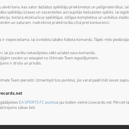
u atvēršana, kas satur dažādus spēlētāju priekšmetus un palīgmateriālus, lai
ko spēlētāju izlases un sacentieties aizraujošās tiešsaistes spēlēs, lai iegūtu 
lekciju, tostarp ekskluzīvus spēlētājus, stilīgus komplektus un unikālus stadi
pakotnēm un saturam, nodrošinot priekšrocību cīņā pret konkurenci.
 ir nepieciešama, lai izveidotu labāko futbola komandu. Tāpēc mēs piedāvāj
tni, lai jūs varētu nekavējoties sākt uzlabot savu komandu.
pējīgām cenām un ietaupiet no Ultimate Team ieguldījumiem.
rījums ir drošs un privāts.
timate Team pieredzi. Izmantojot šos punktus, jūs varat paātrināt savas sap
vecards.net
egādājieties
EA SPORTS FC punktu
s jau šodien vietnē Livecards.net. Pērciet t
edzīvojums sākas šeit.