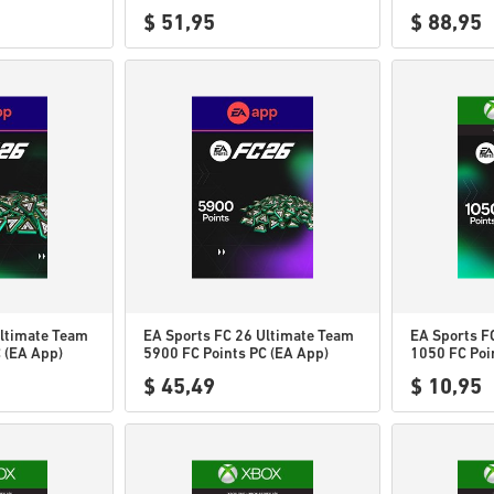
$ 51,95
$ 88,95
Ultimate Team
EA Sports FC 26 Ultimate Team
EA Sports F
 (EA App)
5900 FC Points PC (EA App)
1050 FC Poi
Series X|S 
$ 45,49
$ 10,95