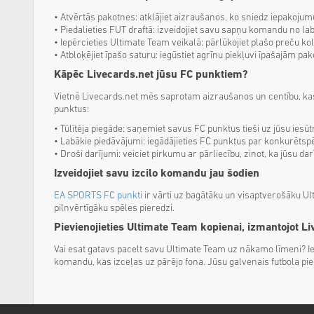
• Atvērtās pakotnes: atklājiet aizraušanos, ko sniedz iepakojum
• Piedalieties FUT draftā: izveidojiet savu sapņu komandu no labā
• Iepērcieties Ultimate Team veikalā: pārlūkojiet plašo preču ko
• Atbloķējiet īpašo saturu: iegūstiet agrīnu piekļuvi īpašajām 
Kāpēc Livecards.net jūsu FC punktiem?
Vietnē Livecards.net mēs saprotam aizraušanos un centību, kas
punktus:
• Tūlītēja piegāde: saņemiet savus FC punktus tieši uz jūsu iesū
• Labākie piedāvājumi: iegādājieties FC punktus par konkurēts
• Droši darījumi: veiciet pirkumu ar pārliecību, zinot, ka jūsu da
Izveidojiet savu izcilo komandu jau šodien
EA SPORTS FC punkti
ir vārti uz bagātāku un visaptverošāku Ul
pilnvērtīgāku spēles pieredzi.
Pievienojieties Ultimate Team kopienai, izmantojot Li
Vai esat gatavs pacelt savu Ultimate Team uz nākamo līmeni? I
komandu, kas izceļas uz pārējo fona. Jūsu galvenais futbola pi