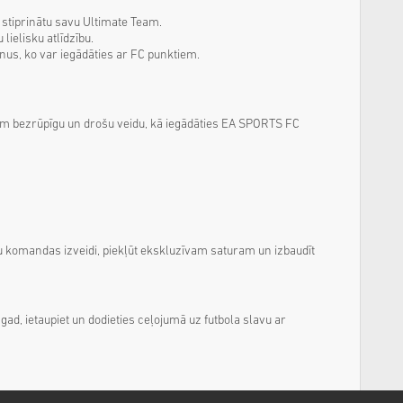
 stiprinātu savu Ultimate Team.
lielisku atlīdzību.
onus, ko var iegādāties ar FC punktiem.
am bezrūpīgu un drošu veidu, kā iegādāties EA SPORTS FC
ņu komandas izveidi, piekļūt ekskluzīvam saturam un izbaudīt
agad, ietaupiet un dodieties ceļojumā uz futbola slavu ar