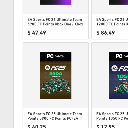
EA Sports FC 26 Ultimate Team
EA Sports FC 26 
5900 FC Points Xbox One / Xbox
12000 FC Points 
Series X|S
Xbox Series X|S
$ 47,49
$ 86,49
EA Sports FC 25 Ultimate Team
EA Sports FC 25 
Points 5900 FC Points PC (EA
Points 1050 FC Po
App)
App)
$ 40,25
$ 12,95