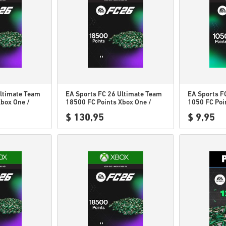
Ultimate Team
EA Sports FC 26 Ultimate Team
EA Sports F
Xbox One /
18500 FC Points Xbox One /
1050 FC Poi
U
Xbox Series X|S EU
Series X|S
$ 130,95
$ 9,95