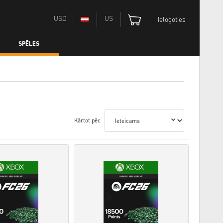
USD
US
Ielogoties
SPĒLES
Kārtot pēc