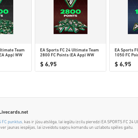
Ultimate Team
EA Sports FC 24 Ultimate Team
EA Sports F
(EA App) WW
2800 FC Points (EA App) WW
1050 FC Poi
$ 6,95
$ 6,95
Livecards.net
 FC punktus
, kas ir jūsu atslēga, lai iegūtu izcilu pieredzi EA SPORTS FC 24 
paver jaunas iespējas, lai izveidotu sapņu komandu un uzlabotu spēles gaitu.