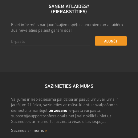
SAŅEM ATLAIDES?
(PIERAKSTĪTIES)
Esiet informēts par jaunākajiem spēļu jaunumiem un atlaidēm.
Jūs nevēlaties palaist garām šos!
ABONĒT
SAZINIETIES AR MUMS
Vai jums ir nepieciešama palīdzība ar pasūtījumu vai jums ir
jautājumi? Lūdzu, sazinieties ar mūsu klientu apkalpošanas
dienestu, izmantojot
tērzēšanu
, e-pastu vai pastu.
support@supportprofessionals.net
| vai noklikšķiniet uz
Sazinieties ar mums, lai uzzinātu visas citas iespējas:
Sazinies ar mums
»