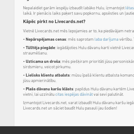
Nepalaidiet garām iespēju izbaudīt labāko Hulu, izmantojot
lēta
laikā. Ir pienācis laiks paķert savu popkornu, apsēsties un ļaut
Kāpēc pirkt no Livecards.net?
Vietnē Livecards.net mēs lepojamies ar to, ka piedāvājam netra
•
Nepārspējamas cenas
: mēs saprotam
laba darījuma
vērtību.
•
Tūlītēja piegāde
: iegādājoties Hulu dāvanu karti vietnē Livec
straumēšanu.
•
Uzticama un droša
: mēs piešķiram prioritāti jūsu personiskā
sirdsmieru, veicot pirkumu.
•
Lielisks klientu atbalsts
: mūsu īpašā klientu atbalsta koman
jūsu apmierinātību.
•
Plašs dāvanu karšu klāsts
: papildus Hulu dāvanu kartēm Live
vietni, lai uzzinātu
citas iespējas dāvināt
vai sevi palutināt.
Izmantojot Livecards.net, varat izbaudīt Hulu dāvanu karšu ieg
Livecards.net un sāciet baudīt Hulu pasauli jau šodien!