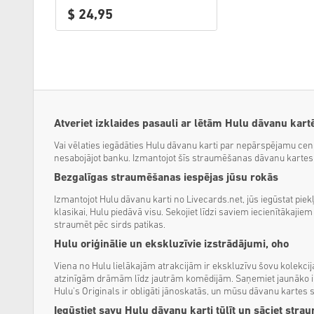
$ 24,95
Atveriet izklaides pasauli ar lētām Hulu dāvanu kart
Vai vēlaties iegādāties Hulu dāvanu karti par nepārspējamu cen
nesabojājot banku. Izmantojot šīs straumēšanas dāvanu kartes, v
Bezgalīgas straumēšanas iespējas jūsu rokās
Izmantojot Hulu dāvanu karti no Livecards.net, jūs iegūstat piek
klasikai, Hulu piedāvā visu. Sekojiet līdzi saviem iecienītākaji
straumēt pēc sirds patikas.
Hulu oriģinālie un ekskluzīvie izstrādājumi, oho
Viena no Hulu lielākajām atrakcijām ir ekskluzīvu šovu kolekcij
atzinīgām drāmām līdz jautrām komēdijām. Saņemiet jaunāko inf
Hulu's Originals ir obligāti jānoskatās, un mūsu dāvanu kartes 
Iegūstiet savu Hulu dāvanu karti tūlīt un sāciet stra