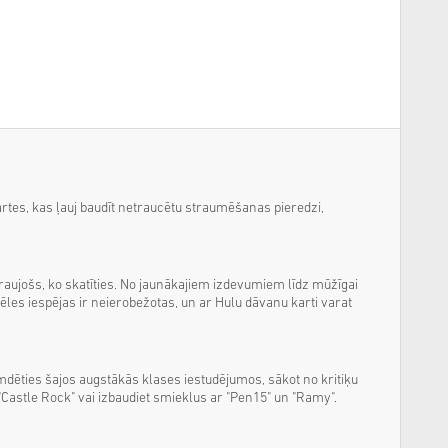
rtes, kas ļauj baudīt netraucētu straumēšanas pieredzi,
izraujošs, ko skatīties. No jaunākajiem izdevumiem līdz mūžīgai
vēles iespējas ir neierobežotas, un ar Hulu dāvanu karti varat
emdēties šajos augstākās klases iestudējumos, sākot no kritiķu
astle Rock" vai izbaudiet smieklus ar "Pen15" un "Ramy".