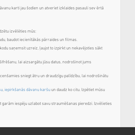
āvanu karti jau šodien un atveriet izklaides pasauli sev ērtā
dzētu izvēlēties mūs:
du, baudot iecienītākās pārraides un filmas.
kodu saņemsit uzreiz, ļaujot to izpirkt un nekavējoties sākt
ifrēšanu, lai aizsargātu jūsu datus, nodrošinot jums
cenšamies sniegt ātru un draudzīgu palīdzību, lai nodrošinātu
šu
,
iepirkšanās dāvanu karšu
un daudz ko citu. Izpētiet mūsu
t garām iespēju uzlabot savu straumēšanas pieredzi. Izvēlieties