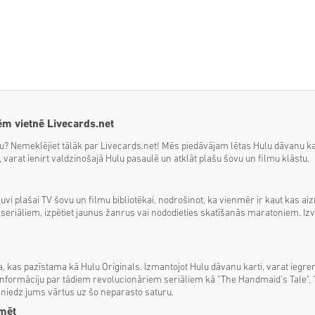
ēm vietnē Livecards.net
u? Nemeklējiet tālāk par Livecards.net! Mēs piedāvājam lētas Hulu dāvanu ka
arat ienirt valdzinošajā Hulu pasaulē un atklāt plašu šovu un filmu klāstu.
ļuvi plašai TV šovu un filmu bibliotēkai, nodrošinot, ka vienmēr ir kaut kas a
em seriāliem, izpētiet jaunus žanrus vai nododieties skatīšanās maratoniem. Iz
a, kas pazīstama kā Hulu Originals. Izmantojot Hulu dāvanu karti, varat iegr
ormāciju par tādiem revolucionāriem seriāliem kā "The Handmaid's Tale", "C
sniedz jums vārtus uz šo neparasto saturu.
umēt