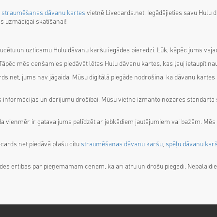
s straumēšanas dāvanu kartes
vietnē Livecards.net. Iegādājieties savu Hulu d
ies uzmācīgai skatīšanai!
ucētu un uzticamu Hulu dāvanu karšu iegādes pieredzi. Lūk, kāpēc jums vaja
 Tāpēc mēs cenšamies piedāvāt lētas Hulu dāvanu kartes, kas ļauj ietaupīt nau
ards.net, jums nav jāgaida. Mūsu digitālā piegāde nodrošina, ka dāvanu kartes 
s informācijas un darījumu drošībai. Mūsu vietne izmanto nozares standarta š
da vienmēr ir gatava jums palīdzēt ar jebkādiem jautājumiem vai bažām. Mēs 
cards.net piedāvā plašu citu
straumēšanas dāvanu karšu
,
spēļu dāvanu kar
ādes ērtības par pieņemamām cenām, kā arī ātru un drošu piegādi. Nepalaidie