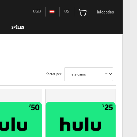
USD
US
Ielogoties
SPĒLES
Kārtot pēc