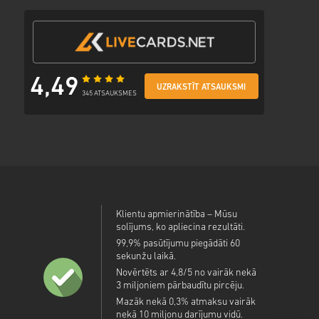
4,49
UZRAKSTĪT ATSAUKSMI
345 ATSAUKSMES
Klientu apmierinātība – Mūsu
solījums, ko apliecina rezultāti.
99,9% pasūtījumu piegādāti 60
sekunžu laikā.
Novērtēts ar 4,8/5 no vairāk nekā
3 miljoniem pārbaudītu pircēju.
Mazāk nekā 0,3% atmaksu vairāk
nekā 10 miljonu darījumu vidū.