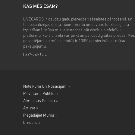
KAS MĒS ESAM?
LIVECARDS ir daudzu gadu pieredze tiešsaistes pārdošanā, un
tā specializējas spēļu, abonementu un dāvanu karšu digitālā
izplatīšanā. Mūsu misija ir nodrošināt drošu un efektīvu
platformu, kurā cilvēki var pirkt un pārdot digitālās preces. Mēs
garantējam, ka mūsu lietotāji ir 100% apmierināti ar mūsu
pakalpojumu.
Lasīt vairāk »
Noteikumi Un Nosacījumi »
Privātuma Politika »
Atmaksas Politika »
Atruna »
Piegādājiet Mums »
Emuārs »