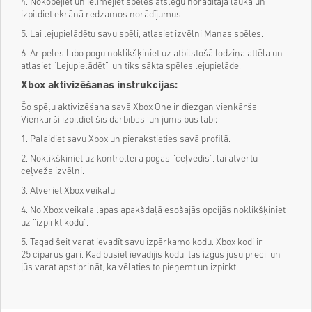
4. Nokopējiet un ielīmējiet spēles atslēgu norādītajā laukā un
izpildiet ekrānā redzamos norādījumus.
5. Lai lejupielādētu savu spēli, atlasiet izvēlni Manas spēles.
6. Ar peles labo pogu noklikšķiniet uz atbilstošā lodziņa attēla un
atlasiet “Lejupielādēt”, un tiks sākta spēles lejupielāde.
Xbox aktivizēšanas instrukcijas:
Šo spēļu aktivizēšana savā Xbox One ir diezgan vienkārša.
Vienkārši izpildiet šīs darbības, un jums būs labi:
1. Palaidiet savu Xbox un pierakstieties savā profilā.
2. Noklikšķiniet uz kontrollera pogas “ceļvedis”, lai atvērtu
ceļveža izvēlni.
3. Atveriet Xbox veikalu.
4. No Xbox veikala lapas apakšdaļā esošajās opcijās noklikšķiniet
uz “izpirkt kodu”.
5. Tagad šeit varat ievadīt savu izpērkamo kodu. Xbox kodi ir
25 ciparus gari. Kad būsiet ievadījis kodu, tas izgūs jūsu preci, un
jūs varat apstiprināt, ka vēlaties to pieņemt un izpirkt.