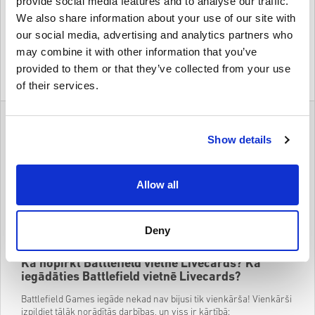
provide social media features and to analyse our traffic.
We also share information about your use of our site with
Details
Battlefield 1 Revolution Edition Xbox One
our social media, advertising and analytics partners who
WW
may combine it with other information that you’ve
provided to them or that they’ve collected from your use
$ 4,95
of their services.
Details
Battlefield
Show details
Par spēli - Battlefield
Battlefield ir lielisks piemērs tam, kā vajadzētu izskatīties
Allow all
videospēlēm, kuru pamatā ir faktiskais karš. Spēle uzkrāja arī
vairākus turpinājumus un atzarus populārā pieprasījuma dēļ, un
šķiet, ka spēles laika gaitā kļūst tikai labākas. Ar tādām
Deny
modernām klasikām kā Battlefield 1 un Battlefield V karš
patiešām turpināsies.
Kā nopirkt Battlefield vietnē Livecards? Kā
iegādāties Battlefield vietnē Livecards?
Battlefield Games iegāde nekad nav bijusi tik vienkārša! Vienkārši
izpildiet tālāk norādītās darbības, un viss ir kārtībā: