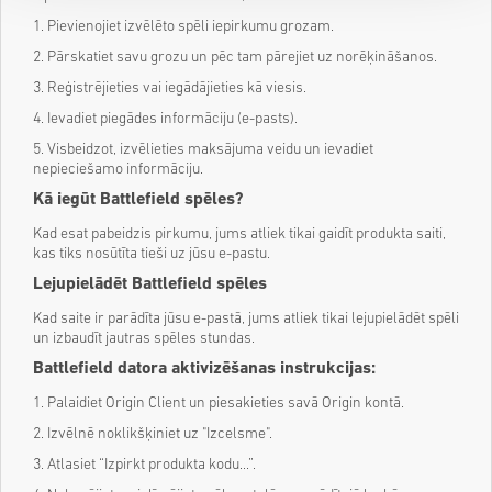
1. Pievienojiet izvēlēto spēli iepirkumu grozam.
2. Pārskatiet savu grozu un pēc tam pārejiet uz norēķināšanos.
3. Reģistrējieties vai iegādājieties kā viesis.
4. Ievadiet piegādes informāciju (e-pasts).
5. Visbeidzot, izvēlieties maksājuma veidu un ievadiet
nepieciešamo informāciju.
Kā iegūt Battlefield spēles?
Kad esat pabeidzis pirkumu, jums atliek tikai gaidīt produkta saiti,
kas tiks nosūtīta tieši uz jūsu e-pastu.
Lejupielādēt Battlefield spēles
Kad saite ir parādīta jūsu e-pastā, jums atliek tikai lejupielādēt spēli
un izbaudīt jautras spēles stundas.
Battlefield datora aktivizēšanas instrukcijas:
1. Palaidiet Origin Client un piesakieties savā Origin kontā.
2. Izvēlnē noklikšķiniet uz "Izcelsme".
3. Atlasiet “Izpirkt produkta kodu...”.