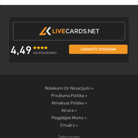
4,49
UZRAKSTĪT ATSAUKSMI
345 ATSAUKSMES
Noteikumi Un Nosacījumi »
Privātuma Politika »
Atmaksas Politika »
Atruna »
Piegādājiet Mums »
Emuārs »
Seko mums