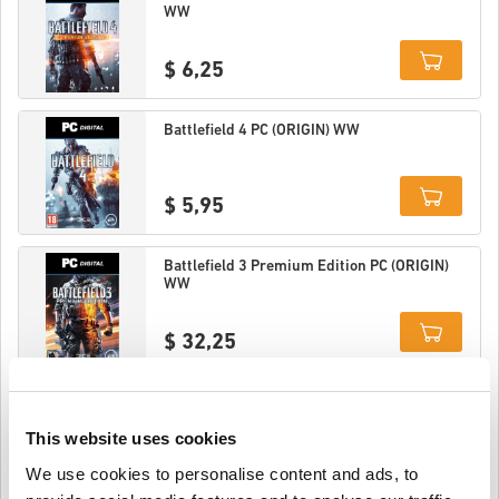
WW
$ 6,25
Details
Battlefield 4 PC (ORIGIN) WW
$ 5,95
Details
Battlefield 3 Premium Edition PC (ORIGIN)
WW
$ 32,25
Details
Battlefield: Bad Company 2 PC (ORIGIN) WW
This website uses cookies
We use cookies to personalise content and ads, to
$ 29,95