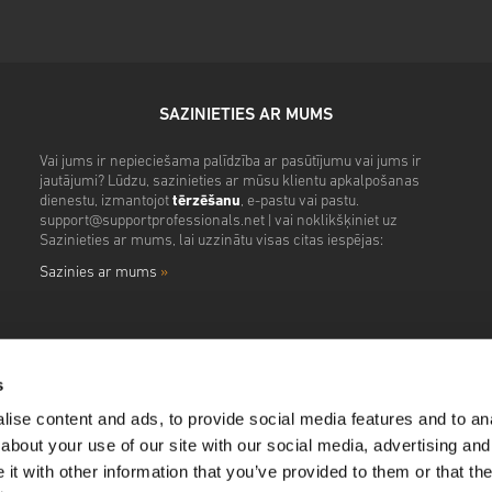
SAZINIETIES AR MUMS
Vai jums ir nepieciešama palīdzība ar pasūtījumu vai jums ir
jautājumi? Lūdzu, sazinieties ar mūsu klientu apkalpošanas
dienestu, izmantojot
tērzēšanu
, e-pastu vai pastu.
support@supportprofessionals.net
| vai noklikšķiniet uz
Sazinieties ar mums, lai uzzinātu visas citas iespējas:
Sazinies ar mums
»
s
ise content and ads, to provide social media features and to anal
about your use of our site with our social media, advertising and
t with other information that you’ve provided to them or that the