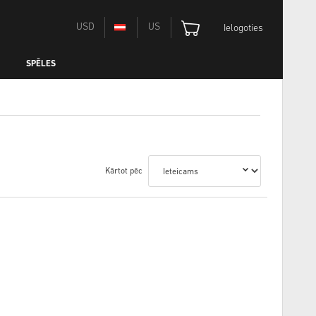
USD
US
Ielogoties
SPĒLES
Kārtot pēc