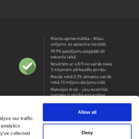
Klientu apmierinātība – Mūsu
solījums, ko apliecina rezultāti.
99,9% pasūtījumu piegādāti 60
sekunžu laikā.
Novērtēts ar 4,8/5 no vairāk nekā
3 miljoniem pārbaudītu pircēju.
Mazāk nekā 0,3% atmaksu vairāk
nekā 10 miljonu darījumu vidū.
Maksājiet droši – jūsu iecienītās
metodes ir pilnībā aizsargātas.
Allow all
yse our traffic.
 analytics
Deny
y’ve collected