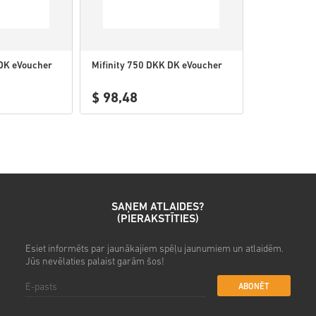
 DK eVoucher
Mifinity 750 DKK DK eVoucher
$ 98,48
SAŅEM ATLAIDES?
(PIERAKSTĪTIES)
Esiet informēts par jaunākajiem spēļu jaunumiem un atlaidēm.
Jūs nevēlaties palaist garām šos!
ABONĒT