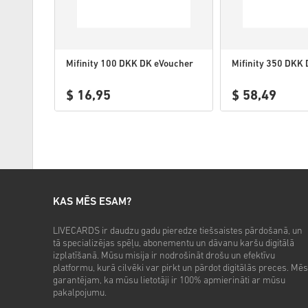
Mifinity 100 DKK DK eVoucher
Mifinity 350 DKK
$ 16,95
$ 58,49
KAS MĒS ESAM?
LIVECARDS ir daudzu gadu pieredze tiešsaistes pārdošanā, un
tā specializējas spēļu, abonementu un dāvanu karšu digitālā
izplatīšanā. Mūsu misija ir nodrošināt drošu un efektīvu
platformu, kurā cilvēki var pirkt un pārdot digitālās preces. Mēs
garantējam, ka mūsu lietotāji ir 100% apmierināti ar mūsu
pakalpojumu.