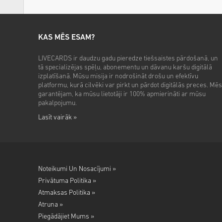
KAS MĒS ESAM?
LIVECARDS ir daudzu gadu pieredze tiešsaistes pārdošanā, un
tā specializējas spēļu, abonementu un dāvanu karšu digitālā
izplatīšanā. Mūsu misija ir nodrošināt drošu un efektīvu
platformu, kurā cilvēki var pirkt un pārdot digitālās preces. Mēs
garantējam, ka mūsu lietotāji ir 100% apmierināti ar mūsu
pakalpojumu.
Lasīt vairāk »
Noteikumi Un Nosacījumi »
Privātuma Politika »
Atmaksas Politika »
Atruna »
Piegādājiet Mums »