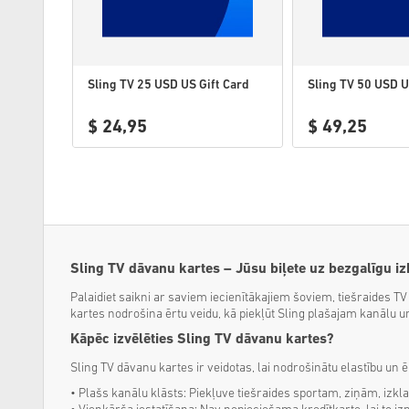
Sling TV 25 USD US Gift Card
Sling TV 50 USD U
$ 24,95
$ 49,25
Sling TV dāvanu kartes – Jūsu biļete uz bezgalīgu iz
Palaidiet saikni ar saviem iecienītākajiem šoviem, tiešraides 
kartes nodrošina ērtu veidu, kā piekļūt Sling plašajam kanālu un
Kāpēc izvēlēties Sling TV dāvanu kartes?
Sling TV dāvanu kartes ir veidotas, lai nodrošinātu elastību un ēr
• Plašs kanālu klāsts: Piekļuve tiešraides sportam, ziņām, izkl