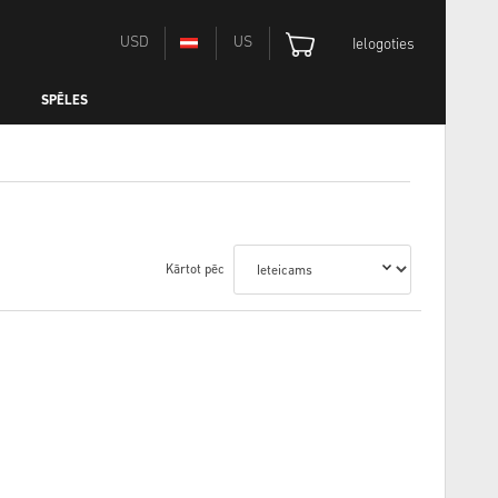
USD
US
Ielogoties
SPĒLES
Kārtot pēc