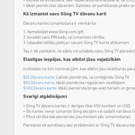
• Vienkārša iestatīšana: Nav nepieciešama kredītkarte, lai to iz
• Ideāli piemērotas dāvanām: Dalieties straumēšanas prieks a
Kā izmantot savu Sling TV dāvanu karti
Dāvanu kartes izmantošana ir vienkārša:
1. Apmeklējiet www.Sling.com/gift.
2. Ievadiet savu PIN kodu, lai izmantotu vērtību.
3. Izbaudiet tūlītēju piekļuvi savam Sling TV konta atlikumam.
Tas ir tik vienkārši, lai sāktu vai uzlabotu savu Sling TV pieredzi!
Elastīgas iespējas, kas atbilst jūsu vajadzībām
Izvēlieties no šīm nominācijām, kas atbilst jūsu skatīšanās pa
$25 Dāvanu karte
: Lieliski piemērota, lai izmēģinātu Sling TV.
$50 Dāvanu karte
: Ideāli piemērota regulāriem skatītājiem.
$100 Dāvanu karte
: Ideāli piemērota binge-watcheriem un ģim
Svarīgi atgādinājumi
• Sling TV dāvanu kartes ir derīgas tikai ASV kontiem un USD.
• Šīs kartes nevar izmantot Sling akcijām vai sadalīt vairākos l
• Pilna vērtība tiek pievienota jūsu kontam pēc izmantošanas.
Pieredziet straumēšanu bez problēmām ar Sling TV dāvanu kart