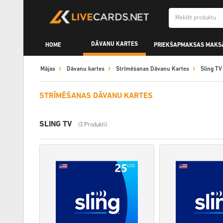
DĀVANU KARTES
HOME
PRIEKŠAPMAKSAS MAKS
Mājas
Dāvanu kartes
Strīmēšanas Dāvanu Kartes
Sling TV
STRĪMĒŠANAS DĀVANU KARTES
SLING TV
(3 Produkti)