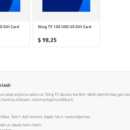
S Gift Card
Sling TV 100 USD US Gift Card
$ 98,25
klaidi
TV un pieprasījuma saturu ar Sling TV dāvanu kartēm. Ideāli piemērotas gan e
 funkciju klāstam, neizmantojot kredītkarti.
tības. Šeit ir daži iemesli, kāpēc tās ir neaizstājamas:
aidei un daudz kam citam.