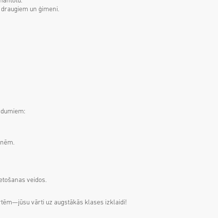
mantotu.
r draugiem un ģimeni.
radumiem:
enēm.
ietošanas veidos.
ēm—jūsu vārti uz augstākās klases izklaidi!