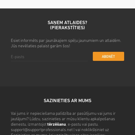
SAŅEM ATLAIDES?
(PIERAKSTĪTIES)
Esiet informēts par jaunākajiem spēļu jaunumiem un atlaidēm.
Jūs nevēlaties palaist garām šos!
ABONĒT
SAZINIETIES AR MUMS
Vai jums ir nepieciešama palīdzība ar pasūtījumu vai jums ir
jautājumi? Lūdzu, sazinieties ar mūsu klientu apkalpošanas
dienestu, izmantojot
tērzēšanu
, e-pastu vai pastu.
support@supportprofessionals.net
| vai noklikšķiniet uz