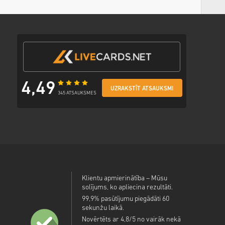
4,49
UZRAKSTĪT ATSAUKSMI
345 ATSAUKSMES
Klientu apmierinātība – Mūsu
solījums, ko apliecina rezultāti.
99,9% pasūtījumu piegādāti 60
sekunžu laikā.
Novērtēts ar 4,8/5 no vairāk nekā