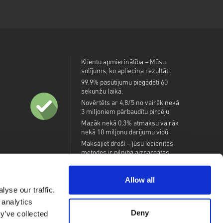
Klientu apmierinātība – Mūsu
solījums, ko apliecina rezultāti.
99,9% pasūtījumu piegādāti 60
sekunžu laikā.
Novērtēts ar 4,8/5 no vairāk nekā
3 miljoniem pārbaudītu pircēju.
Mazāk nekā 0,3% atmaksu vairāk
nekā 10 miljonu darījumu vidū.
Maksājiet droši – jūsu iecienītās
metodes ir pilnībā aizsargātas.
Allow all
yse our traffic.
 analytics
Deny
y’ve collected