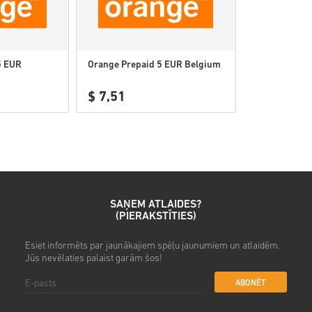
5 EUR
Orange Prepaid 5 EUR Belgium
$ 7,51
SAŅEM ATLAIDES?
(PIERAKSTĪTIES)
Esiet informēts par jaunākajiem spēļu jaunumiem un atlaidēm.
Jūs nevēlaties palaist garām šos!
ABONĒT