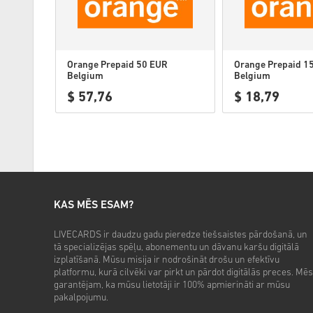
Orange Prepaid 50 EUR
Orange Prepaid 1
Belgium
Belgium
$ 57,76
$ 18,79
KAS MĒS ESAM?
LIVECARDS ir daudzu gadu pieredze tiešsaistes pārdošanā, un
tā specializējas spēļu, abonementu un dāvanu karšu digitālā
izplatīšanā. Mūsu misija ir nodrošināt drošu un efektīvu
platformu, kurā cilvēki var pirkt un pārdot digitālās preces. Mēs
garantējam, ka mūsu lietotāji ir 100% apmierināti ar mūsu
pakalpojumu.