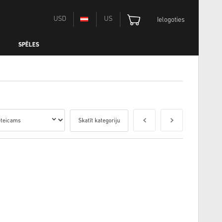
USD
US
Ielogoties
SPĒLES
Skatīt kategoriju