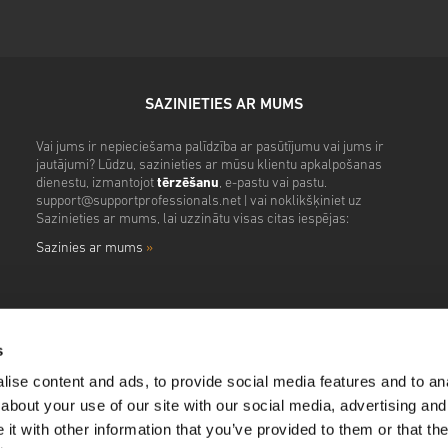
SAZINIETIES AR MUMS
Vai jums ir nepieciešama palīdzība ar pasūtījumu vai jums ir
jautājumi? Lūdzu, sazinieties ar mūsu klientu apkalpošanas
dienestu, izmantojot
tērzēšanu
, e-pastu vai pastu.
support@supportprofessionals.net
| vai noklikšķiniet uz
Sazinieties ar mums, lai uzzinātu visas citas iespējas:
Sazinies ar mums
»
s
ise content and ads, to provide social media features and to anal
about your use of our site with our social media, advertising and
t with other information that you’ve provided to them or that the