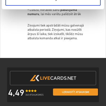
veidlapu
nesteidzīgiem jautājumiem vai
turpmākai saziņai
•
Lūdzu, norādiet savu
pasūtījuma
numuru
, lai mēs varētu palīdzēt ātrāk
Ziņojumi tiek apstrādāti mūsu galvenajā
atbalsta periodā. Ziņojumi, kas nosūtīti
ārpus šī laika, tiek izskatīti, tiklīdz mūsu
atbalsta komanda atkal ir pieejama.
4,49
UZRAKSTĪT ATSAUKSMI
345 ATSAUKSMES