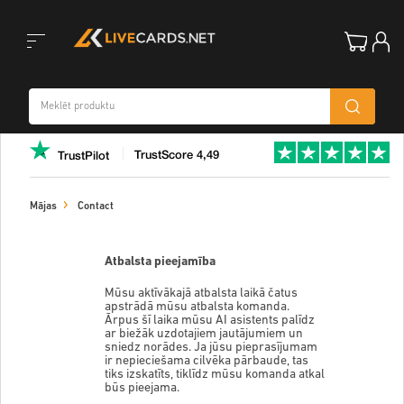
Toggle
TrustScore 4,49
TrustPilot
navigation
Mājas
Contact
Atbalsta pieejamība
Mūsu aktīvākajā atbalsta laikā čatus
apstrādā mūsu atbalsta komanda.
Ārpus šī laika mūsu AI asistents palīdz
ar biežāk uzdotajiem jautājumiem un
sniedz norādes. Ja jūsu pieprasījumam
ir nepieciešama cilvēka pārbaude, tas
tiks izskatīts, tiklīdz mūsu komanda atkal
būs pieejama.