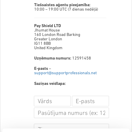
Tiešsaistes aģentu pieejamība:
10:00 – 19:00
UTC (7 dienas nedēļā)
Pay Shield LTD
Jhumat House
160 London Road Barking
Greater London
IG11 8BB
United Kingdom
Uzņēmuma numurs:
12591458
E-pasts
–
support@supportprofessionals.net
Saziņas veidlapa: