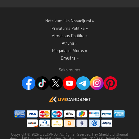
Noteikumi Un Nosacījumi »
Privātuma Politika »
Atmaksas Politika »
Atruna »
Piegādājiet Mums »
Emuārs »
Seko mums
Copyright ©
2026
LIVECARDS. All Rights Reserved. Pay Shield Ltd. Jhumat
House, 160 London Road Barking, Greater London, IG11 8BB, United Kingdom