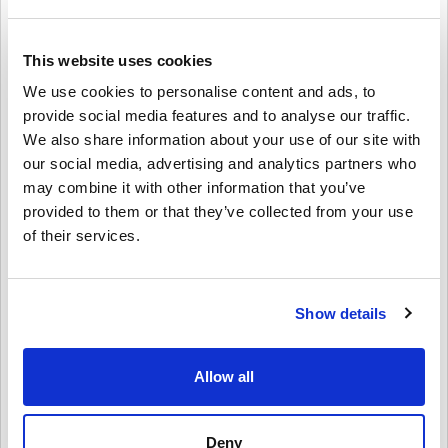
This website uses cookies
We use cookies to personalise content and ads, to
provide social media features and to analyse our traffic.
We also share information about your use of our site with
Kā tev iet?
our social media, advertising and analytics partners who
Izvēlieties vienu emocijzīmi:
may combine it with other information that you’ve
provided to them or that they’ve collected from your use
of their services.
Sūtīt
Show details
Kā saņemt palīdzību ātrāk
Allow all
• Izmantojiet
tiešsaistes čatu
steidzamu
pasūtījumu vai maksājumu problēmu
gadījumā
•
Izmantojiet
e-pastu vai saziņas
Deny