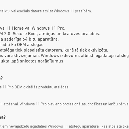
oteiktu, vai esošais dators atbilst Windows 11 prasībām.
ws 11 Home vai Windows 11 Pro.
 2.0, Secure Boot, atmiņas un krātuves prasības.
 saderīga 64 bitu aparatūra.
rādīti kā OEM atslēgas.
tslēga tiek piesaistīta datoram, kurā tā tiek aktivizēta.
ais vai aktivizējamais Windows izdevums atbilst iegādātajai atslēg
dukta lapā sniegtos norādījumus.
ā?
11 Pro OEM digitālās produktu atslēgas.
ietošanai. Windows 11 Pro pievieno profesionālas, drošības un ierīču pārval
ma?
iem nevajadzētu iegādāties Windows 11 atslēgu aparatūrai, kas atbalsta tikai