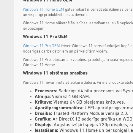
Windows 11 Home OEM
Windows 11 Home OEM
galvenokārt ir paredzēts ikdienas pers
un vispārīgi produktivitātes uzdevumi.
Windows 11 Home sākotnējās ierīces iestatīšanas laikā nepieci
ierobežojumi.
Windows 11 Pro OEM
Windows 11 Pro OEM
ietver Windows 11 pamatfunkcijas kopā ar 
noderīgas darba datoriem un pārvaldītām vidēm.
Windows 11 Pro ieteicams izvēlēties, ja lietotājam īpaši nepiec
Windows 11 Home.
Windows 11 sistēmas prasības
Windows 11 nevar instalēt jebkurā datorā. Pirms produkta atslē
Procesors:
Saderīgs 64 bitu procesors vai Syst
Atmiņa:
Vismaz 4 GB RAM.
Krātuve:
Vismaz 64 GB pieejamas krātuves.
Aparātprogrammatūra:
UEFI aparātprogrammatū
Drošība:
Trusted Platform Module versija 2.0.
Grafika:
Ar DirectX 12 saderīga grafika un WDDM
Displejs:
Augstas izšķirtspējas 720p displejs, ku
Iestatīšana:
Windows 11 Home un personīgai liet