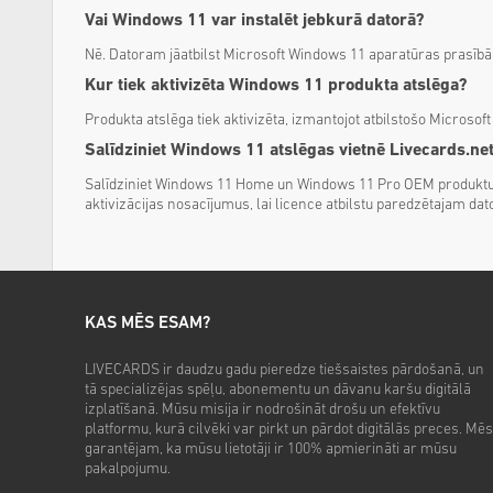
Vai Windows 11 var instalēt jebkurā datorā?
Nē. Datoram jāatbilst Microsoft Windows 11 aparatūras prasībā
Kur tiek aktivizēta Windows 11 produkta atslēga?
Produkta atslēga tiek aktivizēta, izmantojot atbilstošo Microsof
Salīdziniet Windows 11 atslēgas vietnē Livecards.ne
Salīdziniet Windows 11 Home un Windows 11 Pro OEM produktu a
aktivizācijas nosacījumus, lai licence atbilstu paredzētajam d
KAS MĒS ESAM?
LIVECARDS ir daudzu gadu pieredze tiešsaistes pārdošanā, un
tā specializējas spēļu, abonementu un dāvanu karšu digitālā
izplatīšanā. Mūsu misija ir nodrošināt drošu un efektīvu
platformu, kurā cilvēki var pirkt un pārdot digitālās preces. Mēs
garantējam, ka mūsu lietotāji ir 100% apmierināti ar mūsu
pakalpojumu.