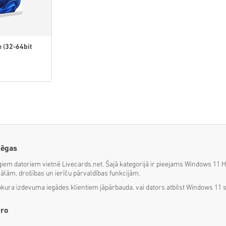
 (32-64bit
lēgas
giem datoriem vietnē Livecards.net. Šajā kategorijā ir pieejams Windows 11 
nālām, drošības un ierīču pārvaldības funkcijām.
ura izdevuma iegādes klientiem jāpārbauda, vai dators atbilst Windows 11 si
Pro