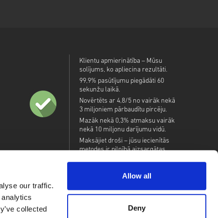
Klientu apmierinātība – Mūsu
solījums, ko apliecina rezultāti.
99,9% pasūtījumu piegādāti 60
sekunžu laikā.
Novērtēts ar 4,8/5 no vairāk nekā
3 miljoniem pārbaudītu pircēju.
Mazāk nekā 0,3% atmaksu vairāk
nekā 10 miljonu darījumu vidū.
Maksājiet droši – jūsu iecienītās
metodes ir pilnībā aizsargātas.
Allow all
yse our traffic.
 analytics
Deny
y’ve collected