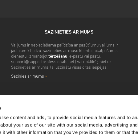
SAZINIETIES AR MUMS
Vai jums ir nepieciešama palīdzība ar pasūtījumu vai jums ir
jautājumi? Lūdzu, sazinieties ar mūsu klientu apkalpošanas
dienestu, izmantojot
tērzēšanu
, e-pastu vai pastu.
support@supportprofessionals.net
| vai noklikšķiniet uz
Sazinieties ar mums, lai uzzinātu visas citas iespējas:
Sazinies ar mums
»
s
ise content and ads, to provide social media features and to anal
about your use of our site with our social media, advertising and
t with other information that you’ve provided to them or that the