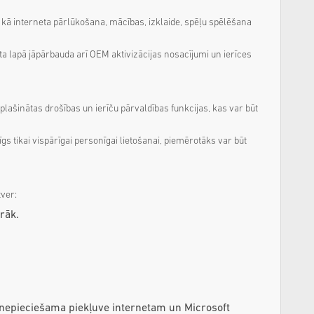
 kā interneta pārlūkošana, mācības, izklaide, spēļu spēlēšana
 lapā jāpārbauda arī OEM aktivizācijas nosacījumi un ierīces
lašinātas drošības un ierīču pārvaldības funkcijas, kas var būt
s tikai vispārīgai personīgai lietošanai, piemērotāks var būt
tver:
rāk.
nepieciešama piekļuve internetam un Microsoft