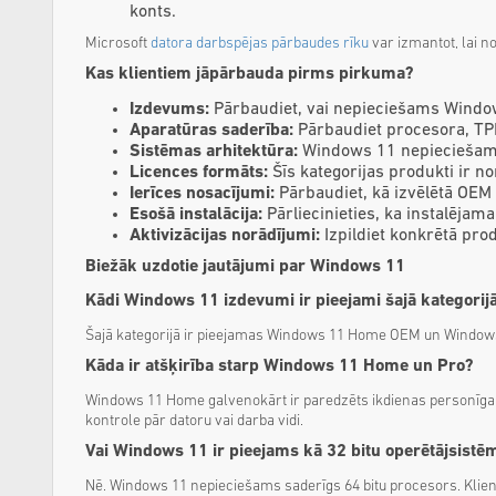
konts.
Microsoft
datora darbspējas pārbaudes rīku
var izmantot, lai n
Kas klientiem jāpārbauda pirms pirkuma?
Izdevums:
Pārbaudiet, vai nepieciešams Windo
Aparatūras saderība:
Pārbaudiet procesora, TPM
Sistēmas arhitektūra:
Windows 11 nepieciešama
Licences formāts:
Šīs kategorijas produkti ir no
Ierīces nosacījumi:
Pārbaudiet, kā izvēlētā OEM a
Esošā instalācija:
Pārliecinieties, ka instalējam
Aktivizācijas norādījumi:
Izpildiet konkrētā pro
Biežāk uzdotie jautājumi par Windows 11
Kādi Windows 11 izdevumi ir pieejami šajā kategorij
Šajā kategorijā ir pieejamas Windows 11 Home OEM un Windows 
Kāda ir atšķirība starp Windows 11 Home un Pro?
Windows 11 Home galvenokārt ir paredzēts ikdienas personīgai l
kontrole pār datoru vai darba vidi.
Vai Windows 11 ir pieejams kā 32 bitu operētājsistē
Nē. Windows 11 nepieciešams saderīgs 64 bitu procesors. Klient