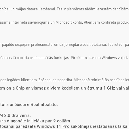
onīgai un mājas datora lietošanai. Tas ir piemērots tādām ierastām darbībām
ešams interneta savienojums un Microsoft konts. Klientiem konkrētā produkta
papildu iespējām profesionālai un uzņēmējdarbības lietošanai. Tās ietver pap
iešamas tā papildu profesionālās funkcijas. Pircējiem, kuriem Windows vajadzīg
gas iegādes klientiem jāpārbauda saderība. Microsoft minimālās prasības ie
em on a Chip ar vismaz diviem kodoliem un ātrumu 1 GHz vai vai
ra ar Secure Boot atbalstu.
 2.0 draiveris.
ra diagonāle ir lielāka par 9 collām.
ošanai paredzētā Windows 11 Pro sākotnējās iestatīšanas laikā 