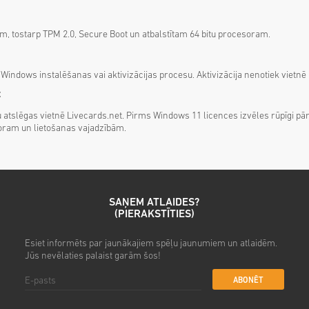
m, tostarp TPM 2.0, Secure Boot un atbalstītam 64 bitu procesoram.
t Windows instalēšanas vai aktivizācijas procesu. Aktivizācija nenotiek vietnē
t
tslēgas vietnē Livecards.net. Pirms Windows 11 licences izvēles rūpīgi pār
atoram un lietošanas vajadzībām.
SAŅEM ATLAIDES?
(PIERAKSTĪTIES)
Esiet informēts par jaunākajiem spēļu jaunumiem un atlaidēm.
Jūs nevēlaties palaist garām šos!
ABONĒT