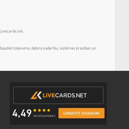
 Livecards.net.
baudiet izdevumu, datora saderību, sistēmas prasības un
4,49
UZRAKSTĪT ATSAUKSMI
345 ATSAUKSMES