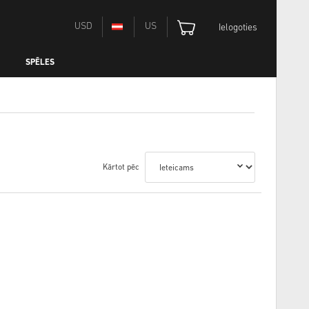
USD
US
Ielogoties
SPĒLES
Kārtot pēc