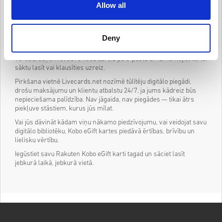
un viegli lietojamas, Kobo kartes ir savietojamas ar Kobo
Allow all
eReaderiem un bezmaksas Kobo lietotni.
Atrast, lejupielādēt un baudīt
Deny
Izmantojiet savu eGift karti, lai iegādātos e-grāmatas,
audiogrāmatas vai abonētu Kobo Plus. Vienkārši izvēlieties
vērtību, saņemiet savu kodu uzreiz pa e-pastu un izmantojiet to, lai
sāktu lasīt vai klausīties uzreiz.
Pirkšana vietnē Livecards.net nozīmē tūlītēju digitālo piegādi,
drošu maksājumu un klientu atbalstu 24/7, ja jums kādreiz būs
nepieciešama palīdzība. Nav jāgaida, nav piegādes — tikai ātrs
piekļuve stāstiem, kurus jūs mīlat.
Vai jūs dāvināt kādam viņu nākamo piedzīvojumu, vai veidojat savu
digitālo bibliotēku, Kobo eGift kartes piedāvā ērtības, brīvību un
lielisku vērtību.
Iegūstiet savu Rakuten Kobo eGift karti tagad un sāciet lasīt
jebkurā laikā, jebkurā vietā.