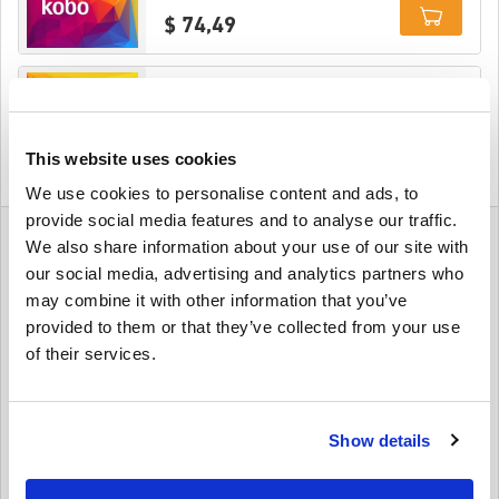
$ 74,49
Details
Rakuten kobo eGift Card 100 EUR
This website uses cookies
$ 76,35
We use cookies to personalise content and ads, to
Details
provide social media features and to analyse our traffic.
We also share information about your use of our site with
Stipriniet savu lasīšanas ieradumu ar Kobo eGift
our social media, advertising and analytics partners who
kartēm
may combine it with other information that you’ve
Grāmatu mīļotājiem
Kobo
ir vārti uz tūkstošiem e-grāmatu,
provided to them or that they’ve collected from your use
audiogrāmatu un citu materiālu. Neatkarīgi no tā, vai jums patīk
of their services.
bestselleri, neatkarīgie tituli vai nišas žanri, Kobo piedāvā kaut ko
katram lasītājam. Ar Rakuten Kobo eGift kartēm varat tūlīt
papildināt savu kontu un iegremdēties nākamajā lieliskajā
lasījumā.
Show details
Šī kategorija piedāvā eGift kartes ar vērtību no
€15
līdz
€100
—
ideāli piemērotas gadījuma lasītājiem, audiogrāmatu cienītājiem
vai kā pārdomāts dāvana grāmatu mīļotājiem jūsu dzīvē. Elastīgas