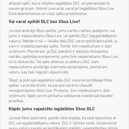
atlasiet spēli, kurai vēlaties iegādāties DLC, un pievienojiet to
savam grozam. Vietnē Livecards varat arī iegādāties Xbox Live
Gold abonementus un citus spēļu priekšmetus.
Vai varat spēlēt DLC bez Xbox Live?
Ja esat iesācējs Xbox spēlēs, jums varētu rasties jautājums, vai
jums ir nepieciešams Xbox Live, lai spēlētu DLC (lejupielādējamo
saturu). Atbilde ir nē — lielāko daļu DLC varat spēlēt bezsaistē, ja
vien ir instalēta pamata spēle. Tomēr šim noteikumam ir daži
izņēmumi. Piemēram, ja DLC pakotnē ir iekļauts tiešsaistes
vairāku spēlētāju komponents, jums būs nepieciešams Xbox Live,
lai to atskaņotu. Tas pats attiecas uz jebkuru DLC, kam
nepieciešams pastāvīgs interneta savienojums, piemēram,
saturu, kas tiek regulāri atjaunināts.
Tātad, ja plānojat iegādāties kādu DLC savai iecienītākajai Xbox
spēlei, varat būt drošs, ka parasti varat to izbaudīt,
nereģistrējoties Xbox Live. Protams, šim noteikumam ir daži
izņēmumi, tāpēc pirms pirkuma veikšanas noteikti pārbaudiet
prasības.
Kāpēc jums vajadzētu iegādāties Xbox DLC
Ja esat Xbox īpašnieks, pastāv liela iespēja, ka esat iepazinies ar
DLC vai lejupielādējamu saturu. DLC ir lielisks veids, kā pievienot
jaunu saturu savām iecienītākajām spēlēm, neiegādājoties pilnīgi