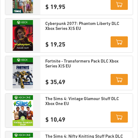
$ 19,95
Details
Cyberpunk 2077: Phantom Liberty DLC
Xbox Series X|S EU
$ 19,25
Details
Fortnite - Transformers Pack DLC Xbox
Series X|S EU
$ 35,49
Details
The Sims 4: Vintage Glamour Stuff DLC
Xbox One EU
$ 10,49
Details
The Sims 4: Nifty Knitting Stuff Pack DLC