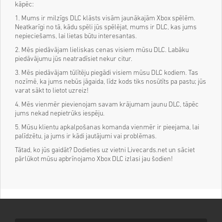
kāpēc:
1. Mums ir milzīgs DLC klāsts visām jaunākajām Xbox spēlēm.
Neatkarīgi no tā, kādu spēli jūs spēlējat, mums ir DLC, kas jums
nepieciešams, lai lietas būtu interesantas.
2. Mēs piedāvājam lieliskas cenas visiem mūsu DLC. Labāku
piedāvājumu jūs neatradīsiet nekur citur.
3. Mēs piedāvājam tūlītēju piegādi visiem mūsu DLC kodiem. Tas
nozīmē, ka jums nebūs jāgaida, līdz kods tiks nosūtīts pa pastu; jūs
varat sākt to lietot uzreiz!
4. Mēs vienmēr pievienojam savam krājumam jaunu DLC, tāpēc
jums nekad nepietrūks iespēju.
5. Mūsu klientu apkalpošanas komanda vienmēr ir pieejama, lai
palīdzētu, ja jums ir kādi jautājumi vai problēmas.
Tātad, ko jūs gaidāt? Dodieties uz vietni Livecards.net un sāciet
pārlūkot mūsu apbrīnojamo Xbox DLC izlasi jau šodien!