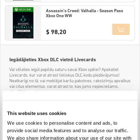
Details
Assassin's Creed: Valhalla - Season Pass
Xbox One WW
$ 98,20
Details
Iegādājieties Xbox DLC vietnē Livecards
Vai vēlaties iegūt papildu saturu savai Xbox spēlei? Apskatiet
Livecards, kur varat atrast lieliskus DLC kodu piedāvājumus!
Neatkarīgi no tā, vai meklējat karšu pakotnes, rakstzīmju apvalkus
vai citus elementus, varat atrast to, kas jums nepieciešams,
vietnē Livecards.
Kas ir Xbox DLC?
DLC ir “lejupielādējama satura” saīsinājums. Tas attiecas uz
This website uses cookies
papildu saturu, ko var lejupielādēt spēlei pēc tās izlaišanas. DLC
var ietvert jaunus līmeņus, ieročus, apvalkus, varoņus un daudz
We use cookies to personalise content and ads, to
ko citu. Tas ir veids, kā izstrādātāji var turpināt atbalstīt spēli pēc
provide social media features and to analyse our traffic.
tās izlaišanas un sniegt spēlētājiem jaunu pieredzi.
We also share information about your use of our site with