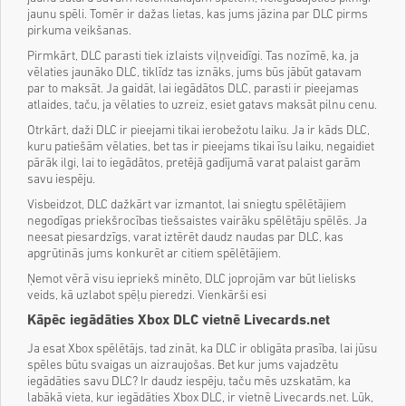
jaunu spēli. Tomēr ir dažas lietas, kas jums jāzina par DLC pirms
pirkuma veikšanas.
Pirmkārt, DLC parasti tiek izlaists viļņveidīgi. Tas nozīmē, ka, ja
vēlaties jaunāko DLC, tiklīdz tas iznāks, jums būs jābūt gatavam
par to maksāt. Ja gaidāt, lai iegādātos DLC, parasti ir pieejamas
atlaides, taču, ja vēlaties to uzreiz, esiet gatavs maksāt pilnu cenu.
Otrkārt, daži DLC ir pieejami tikai ierobežotu laiku. Ja ir kāds DLC,
kuru patiešām vēlaties, bet tas ir pieejams tikai īsu laiku, negaidiet
pārāk ilgi, lai to iegādātos, pretējā gadījumā varat palaist garām
savu iespēju.
Visbeidzot, DLC dažkārt var izmantot, lai sniegtu spēlētājiem
negodīgas priekšrocības tiešsaistes vairāku spēlētāju spēlēs. Ja
neesat piesardzīgs, varat iztērēt daudz naudas par DLC, kas
apgrūtinās jums konkurēt ar citiem spēlētājiem.
Ņemot vērā visu iepriekš minēto, DLC joprojām var būt lielisks
veids, kā uzlabot spēļu pieredzi. Vienkārši esi
Kāpēc iegādāties Xbox DLC vietnē Livecards.net
Ja esat Xbox spēlētājs, tad zināt, ka DLC ir obligāta prasība, lai jūsu
spēles būtu svaigas un aizraujošas. Bet kur jums vajadzētu
iegādāties savu DLC? Ir daudz iespēju, taču mēs uzskatām, ka
labākā vieta, kur iegādāties Xbox DLC, ir vietnē Livecards.net. Lūk,