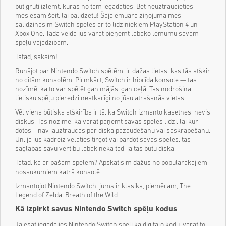
būt grūti izlemt, kuras no tām iegādāties. Bet neuztraucieties –
mēs esam šeit, lai palīdzētu! Šajā emuāra ziņojumā mēs
salīdzināsim Switch spēles ar to līdziniekiem PlayStation 4 un
Xbox One. Tādā veidā jūs varat pieņemt labāko lēmumu savām
spēļu vajadzībām.
Tātad, sāksim!
Runājot par Nintendo Switch spēlēm, ir dažas lietas, kas tās atšķir
no citām konsolēm. Pirmkārt, Switch ir hibrīda konsole — tas
nozīmē, ka to var spēlēt gan mājās, gan ceļā. Tas nodrošina
lielisku spēļu pieredzi neatkarīgi no jūsu atrašanās vietas.
Vēl viena būtiska atšķirība ir tā, ka Switch izmanto kasetnes, nevis
diskus. Tas nozīmē, ka varat paņemt savas spēles līdzi, lai kur
dotos – nav jāuztraucas par diska pazaudēšanu vai saskrāpēšanu.
Un, ja jūs kādreiz vēlaties tirgot vai pārdot savas spēles, tās
saglabās savu vērtību labāk nekā tad, ja tās būtu diskā.
Tātad, kā ar pašām spēlēm? Apskatīsim dažus no populārākajiem
nosaukumiem katrā konsolē.
Izmantojot Nintendo Switch, jums ir klasika, piemēram, The
Legend of Zelda: Breath of the Wild.
Kā izpirkt savus Nintendo Switch spēļu kodus
Ja esat iegādājies Nintendo Switch spēli kā digitālo kodu, varat to