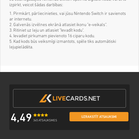
izpirkt, veicot šādas darbības:
1. Pirmkārt, pārliecinieties, vai jūsu Nintendo Switch ir savienots
ar internetu.
2. Galvenās izvēlnes ekrānā atlasiet ikonu "e-veikals".
3. Ritiniet uz leju un atlasiet "Ievadīt kodu".
4. Ievadiet pirkumam pievienoto 16 ciparu kodu.
5. Kad kods būs veiksmīgi izmantots, spēle tiks automātiski
lejupielādēta.
4,49
UZRAKSTĪT ATSAUKSMI
345 ATSAUKSMES