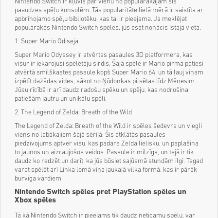
Nintendo Switch ir kļuvis par vienu no populārākajām šīs
paaudzes spēļu konsolēm. Tās popularitāte lielā mērā ir saistīta ar
apbrīnojamo spēļu bibliotēku, kas tai ir pieejama. Ja meklējat
populārākās Nintendo Switch spēles, jūs esat nonācis īstajā vietā.
1. Super Mario Odiseja
Super Mario Odyssey ir atvērtas pasaules 3D platformera, kas
visur ir iekarojusi spēlētāju sirdis. Šajā spēlē ir Mario pirmā patiesi
atvērtā smilškastes pasaule kopš Super Mario 64, un tā ļauj viņam
izpētīt dažādas vides, sākot no Ņūdonkas pilsētas līdz Mēnesim.
Jūsu rīcībā ir arī daudz radošu spēku un spēju, kas nodrošina
patiešām jautru un unikālu spēli.
2. The Legend of Zelda: Breath of the Wild
The Legend of Zelda: Breath of the Wild ir spēles šedevrs un viegli
viens no labākajiem šajā sērijā. Šis atklātās pasaules
piedzīvojums aptver visu, kas padara Zelda lielisku, un paplašina
to jaunos un aizraujošos veidos. Pasaule ir milzīga, un tajā ir tik
daudz ko redzēt un darīt, ka jūs būsiet sajūsmā stundām ilgi. Tagad
varat spēlēt arī Linka lomā viņa jaukajā vilka formā, kas ir pārāk
burvīga vārdiem.
Nintendo Switch spēles pret PlayStation spēles un
Xbox spēles
Tā kā Nintendo Switch ir pieejams tik daudz neticamu spēļu, var