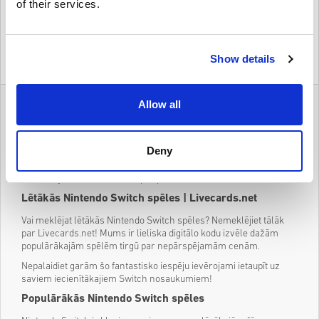
of their services.
$ 22,49
Details
Show details
1
2
3
4
Allow all
Nintendo Switch Games digitālais kods vietnē
Livecards.net
Deny
Lielisks piedāvājums Nintendo Switch spēlēs? Apskatiet vietni
Livecards.net, kur varat atrast digitālos kodus dažiem no
karstākajiem nosaukumiem par pārsteidzošām cenām!
Lētākās Nintendo Switch spēles | Livecards.net
Vai meklējat lētākās Nintendo Switch spēles? Nemeklējiet tālāk
par Livecards.net! Mums ir lieliska digitālo kodu izvēle dažām
populārākajām spēlēm tirgū par nepārspējamām cenām.
Nepalaidiet garām šo fantastisko iespēju ievērojami ietaupīt uz
saviem iecienītākajiem Switch nosaukumiem!
Populārākās Nintendo Switch spēles