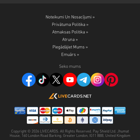
Noteikumi Un Nosacījumi »
Privātuma Politika »
Atmaksas Politika »
Atruna »
Piegādājiet Mums »
Emuārs »
Seko mums
Copyright ©
2026
LIVECARDS. All Rights Reserved. Pay Shield Ltd. Jhumat
House, 160 London Road Barking, Greater London, IG11 8BB, United Kingdom