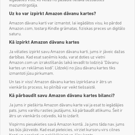
iegādāties visu, ko vēlas no pasaulē lielākā tiešsaistes
mazumtirgotāja.
Uz ko var izpirkt Amazon dāvanu kartes?
Amazon dāvanu karti var izmantot, lai iegādātos visu, ko pārdod
Amazon.com, tostarp Kindle grāmatas, fiziskas preces un digitālo
saturu.
Kā izpirkt Amazon dāvanu kartes
Ja vēlaties izpirkt savu Amazon dāvanu karti, jums ir jāveic dažas
darbības. Kad esat saņēmis kodu, varat doties uz vietni
Amazon.com un izrakstīšanās laikā ievadīt to lodziņā "Dāvanu
kartes un reklāmas kodi". Līdzekļi no jūsu dāvanu kartes tiks
izmantoti jūsu pirkumam.
Un tas ir viss! Amazon dāvanu kartes izpirkšana ir ātrs un
vienkāršs process, ko pilnībā var veikt tiešsaistē.
Kā pārbaudīt savu Amazon dāvanu kartes bilanci?
Ja jums ir piešķirta Amazon dāvanu karte vai ja esat to iegādājies
pats, jums varētu rasties jautājums, kā pārbaudīt atlikumu. Šeit ir
ātrs un vienkāršs ceļvedis, kā to izdarīt.
Vispirms piesakieties savā Amazon kontā. Ja jums tāda nav, jums
tas būs jāizveido. Kad esat pieteicies, virziet kursoru virs cilnes