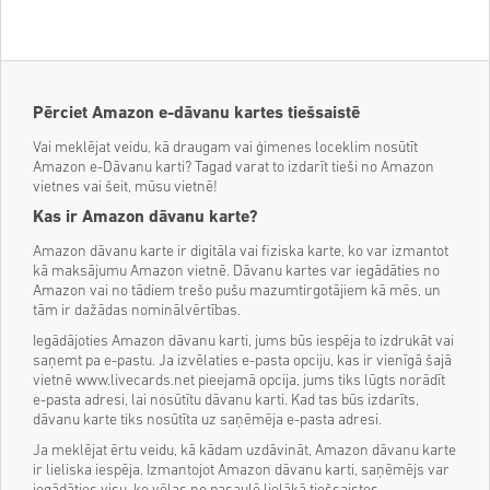
Pērciet Amazon e-dāvanu kartes tiešsaistē
Vai meklējat veidu, kā draugam vai ģimenes loceklim nosūtīt
Amazon e-Dāvanu karti? Tagad varat to izdarīt tieši no Amazon
vietnes vai šeit, mūsu vietnē!
Kas ir Amazon dāvanu karte?
Amazon dāvanu karte ir digitāla vai fiziska karte, ko var izmantot
kā maksājumu Amazon vietnē. Dāvanu kartes var iegādāties no
Amazon vai no tādiem trešo pušu mazumtirgotājiem kā mēs, un
tām ir dažādas nominālvērtības.
Iegādājoties Amazon dāvanu karti, jums būs iespēja to izdrukāt vai
saņemt pa e-pastu. Ja izvēlaties e-pasta opciju, kas ir vienīgā šajā
vietnē www.livecards.net pieejamā opcija, jums tiks lūgts norādīt
e-pasta adresi, lai nosūtītu dāvanu karti. Kad tas būs izdarīts,
dāvanu karte tiks nosūtīta uz saņēmēja e-pasta adresi.
Ja meklējat ērtu veidu, kā kādam uzdāvināt, Amazon dāvanu karte
ir lieliska iespēja. Izmantojot Amazon dāvanu karti, saņēmējs var