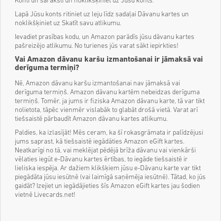
Konti un saraksti un noklikšķiniet uz Jūsu konts.
Lapā Jūsu konts ritiniet uz leju līdz sadaļai Dāvanu kartes un
noklikšķiniet uz Skatīt savu atlikumu.
Ievadiet prasības kodu, un Amazon parādīs jūsu dāvanu kartes
pašreizējo atlikumu. No turienes jūs varat sākt iepirkties!
Vai Amazon dāvanu karšu izmantošanai ir jāmaksā vai
derīguma termiņi?
Nē, Amazon dāvanu karšu izmantošanai nav jāmaksā vai
derīguma termiņš. Amazon dāvanu kartēm nebeidzas derīguma
termiņš. Tomēr, ja jums ir fiziska Amazon dāvanu karte, tā var tikt
nolietota, tāpēc vienmēr vislabāk to glabāt drošā vietā. Varat arī
tiešsaistē pārbaudīt Amazon dāvanu kartes atlikumu.
Paldies, ka izlasījāt! Mēs ceram, ka šī rokasgrāmata ir palīdzējusi
jums saprast, kā tiešsaistē iegādāties Amazon eGift kartes.
Neatkarīgi no tā, vai meklējat pēdējā brīža dāvanu vai vienkārši
vēlaties iegūt e-Dāvanu kartes ērtības, to iegāde tiešsaistē ir
lieliska iespēja. Ar dažiem klikšķiem jūsu e-Dāvanu karte var tikt
piegādāta jūsu iesūtnē (vai laimīgā saņēmēja iesūtnē). Tātad, ko jūs
gaidāt? Izejiet un iegādājieties šīs Amazon eGift kartes jau šodien
vietnē Livecards.net!