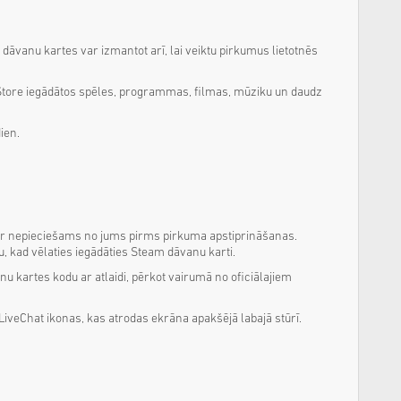
dāvanu kartes var izmantot arī, lai veiktu pirkumus lietotnēs
oft Store iegādātos spēles, programmas, filmas, mūziku un daudz
ien.
 ir nepieciešams no jums pirms pirkuma apstiprināšanas.
, kad vēlaties iegādāties Steam dāvanu karti.
 kartes kodu ar atlaidi, pērkot vairumā no oficiālajiem
 LiveChat ikonas, kas atrodas ekrāna apakšējā labajā stūrī.