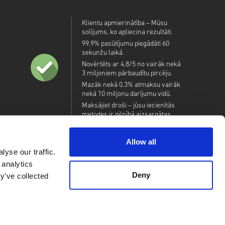
Klientu apmierinātība – Mūsu
solījums, ko apliecina rezultāti.
99,9% pasūtījumu piegādāti 60
sekunžu laikā.
Novērtēts ar 4,8/5 no vairāk nekā
3 miljoniem pārbaudītu pircēju.
Mazāk nekā 0,3% atmaksu vairāk
nekā 10 miljonu darījumu vidū.
Maksājiet droši – jūsu iecienītās
metodes ir pilnībā aizsargātas.
Allow all
yse our traffic.
 analytics
Deny
y’ve collected
ndon, IG11 8BB, United Kingdom