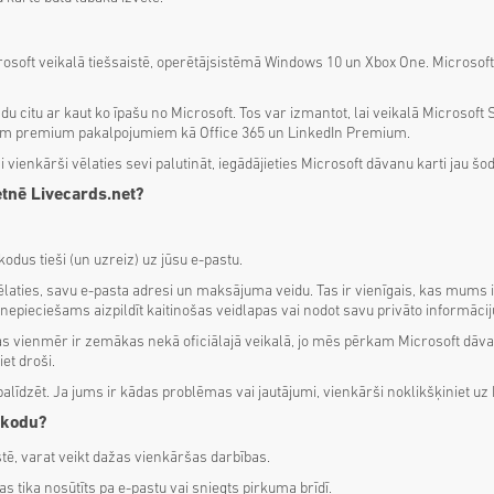
osoft veikalā tiešsaistē, operētājsistēmā Windows 10 un Xbox One. Microsoft 
 kādu citu ar kaut ko īpašu no Microsoft. Tos var izmantot, lai veikalā Micros
tādiem premium pakalpojumiem kā Office 365 un LinkedIn Premium.
ienkārši vēlaties sevi palutināt, iegādājieties Microsoft dāvanu karti jau šod
etnē Livecards.net?
odus tieši (un uzreiz) uz jūsu e-pastu.
laties, savu e-pasta adresi un maksājuma veidu. Tas ir vienīgais, kas mums
pieciešams aizpildīt kaitinošas veidlapas vai nodot savu privāto informāciju
 vienmēr ir zemākas nekā oficiālajā veikalā, jo mēs pērkam Microsoft dāvanu
et droši.
palīdzēt. Ja jums ir kādas problēmas vai jautājumi, vienkārši noklikšķiniet uz
o kodu?
stē, varat veikt dažas vienkāršas darbības.
kas tika nosūtīts pa e-pastu vai sniegts pirkuma brīdī.