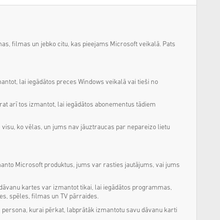
s, filmas un jebko citu, kas pieejams Microsoft veikalā. Pats
antot, lai iegādātos preces Windows veikalā vai tieši no
at arī tos izmantot, lai iegādātos abonementus tādiem
 visu, ko vēlas, un jums nav jāuztraucas par nepareizo lietu
zmanto Microsoft produktus, jums var rasties jautājums, vai jums
 dāvanu kartes var izmantot tikai, lai iegādātos programmas,
es, spēles, filmas un TV pārraides.
 ka persona, kurai pērkat, labprātāk izmantotu savu dāvanu karti