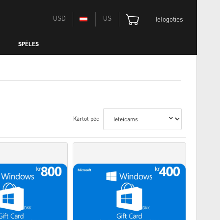
USD
US
Ielogoties
SPĒLES
Kārtot pēc