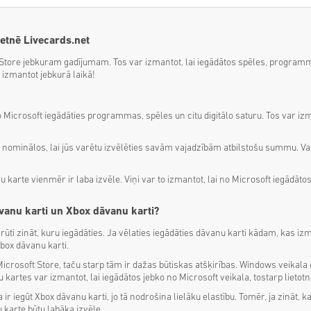
ietnē Livecards.net
 Store jebkuram gadījumam. Tos var izmantot, lai iegādātos spēles, programma
izmantot jebkurā laikā!
 Microsoft iegādāties programmas, spēles un citu digitālo saturu. Tos var izm
nominālos, lai jūs varētu izvēlēties savām vajadzībām atbilstošu summu. Var
arte vienmēr ir laba izvēle. Viņi var to izmantot, lai no Microsoft iegādātos
āvanu karti un Xbox dāvanu karti?
rūti zināt, kuru iegādāties. Ja vēlaties iegādāties dāvanu karti kādam, kas i
box dāvanu karti.
icrosoft Store, taču starp tām ir dažas būtiskas atšķirības. Windows veikala
artes var izmantot, lai iegādātos jebko no Microsoft veikala, tostarp lietotn
 ir iegūt Xbox dāvanu karti, jo tā nodrošina lielāku elastību. Tomēr, ja zināt,
 karte būtu labāka izvēle.