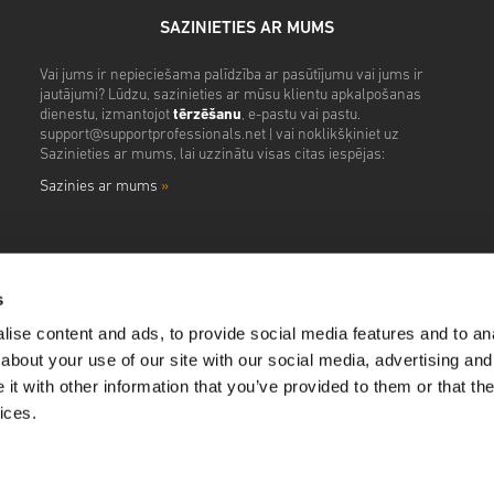
SAZINIETIES AR MUMS
Vai jums ir nepieciešama palīdzība ar pasūtījumu vai jums ir
jautājumi? Lūdzu, sazinieties ar mūsu klientu apkalpošanas
dienestu, izmantojot
tērzēšanu
, e-pastu vai pastu.
support@supportprofessionals.net
| vai noklikšķiniet uz
Sazinieties ar mums, lai uzzinātu visas citas iespējas:
Sazinies ar mums
»
s
ise content and ads, to provide social media features and to anal
about your use of our site with our social media, advertising and
t with other information that you’ve provided to them or that the
ices.
ll Rights Reserved. Pay Shield Ltd. Jhumat House, 160 London Road Barking, Greater Lo