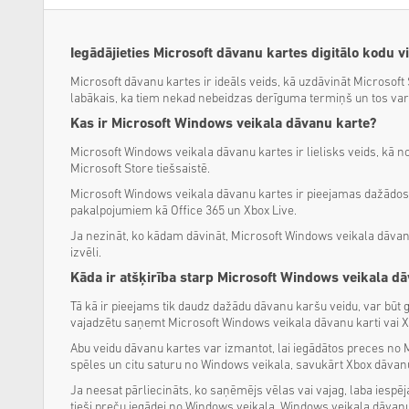
Iegādājieties Microsoft dāvanu kartes digitālo kodu v
Microsoft dāvanu kartes ir ideāls veids, kā uzdāvināt Microsoft
labākais, ka tiem nekad nebeidzas derīguma termiņš un tos var 
Kas ir Microsoft Windows veikala dāvanu karte?
Microsoft Windows veikala dāvanu kartes ir lielisks veids, kā no
Microsoft Store tiešsaistē.
Microsoft Windows veikala dāvanu kartes ir pieejamas dažādos 
pakalpojumiem kā Office 365 un Xbox Live.
Ja nezināt, ko kādam dāvināt, Microsoft Windows veikala dāvanu k
izvēli.
Kāda ir atšķirība starp Microsoft Windows veikala d
Tā kā ir pieejams tik daudz dažādu dāvanu karšu veidu, var būt g
vajadzētu saņemt Microsoft Windows veikala dāvanu karti vai X
Abu veidu dāvanu kartes var izmantot, lai iegādātos preces no M
spēles un citu saturu no Windows veikala, savukārt Xbox dāvanu k
Ja neesat pārliecināts, ko saņēmējs vēlas vai vajag, laba iespēja
tieši preču iegādei no Windows veikala, Windows veikala dāvanu