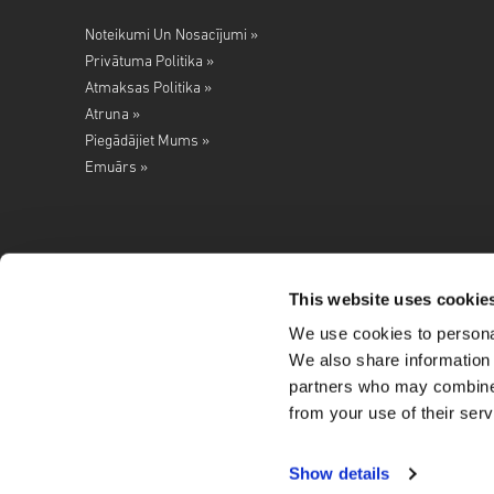
Noteikumi Un Nosacījumi »
Privātuma Politika »
Atmaksas Politika »
Atruna »
Piegādājiet Mums »
Emuārs »
This website uses cookie
We use cookies to personal
Seko mums
We also share information 
partners who may combine i
from your use of their serv
Show details
Copyright ©
2026
LIVECARDS. A