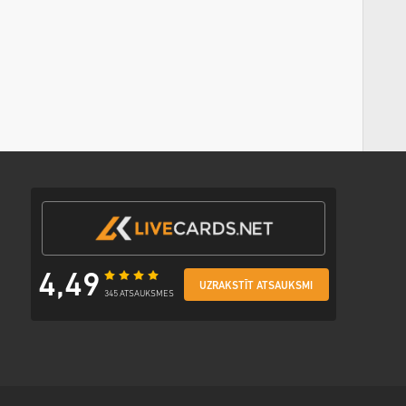
4,49
UZRAKSTĪT ATSAUKSMI
345 ATSAUKSMES