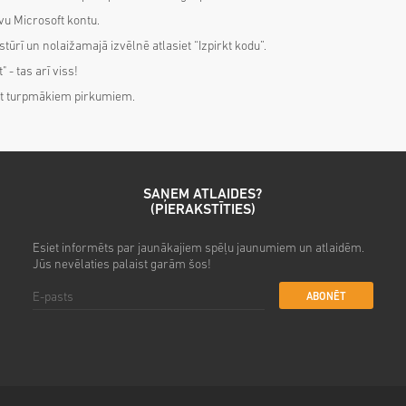
avu Microsoft kontu.
stūrī un nolaižamajā izvēlnē atlasiet “Izpirkt kodu”.
 - tas arī viss!
tot turpmākiem pirkumiem.
SAŅEM ATLAIDES?
(PIERAKSTĪTIES)
Esiet informēts par jaunākajiem spēļu jaunumiem un atlaidēm.
Jūs nevēlaties palaist garām šos!
ABONĒT