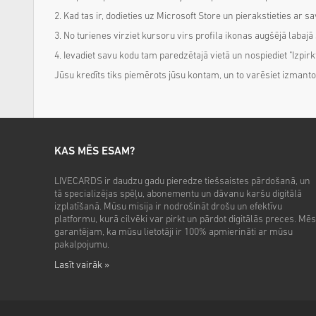
2. Kad tas ir, dodieties uz Microsoft Store un pierakstieties ar s
3. No turienes virziet kursoru virs profila ikonas augšējā labajā 
4. Ievadiet savu kodu tam paredzētajā vietā un nospiediet "Izpirkt"
Jūsu kredīts tiks piemērots jūsu kontam, un to varēsiet izman
KAS MĒS ESAM?
LIVECARDS ir daudzu gadu pieredze tiešsaistes pārdošanā, un
tā specializējas spēļu, abonementu un dāvanu karšu digitālā
izplatīšanā. Mūsu misija ir nodrošināt drošu un efektīvu
platformu, kurā cilvēki var pirkt un pārdot digitālās preces. Mēs
garantējam, ka mūsu lietotāji ir 100% apmierināti ar mūsu
pakalpojumu.
Lasīt vairāk »