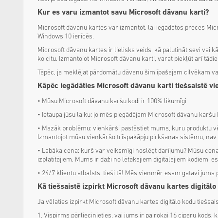
Kur es varu izmantot savu Microsoft dāvanu karti?
Microsoft dāvanu kartes var izmantot, lai iegādātos preces Micr
Windows 10 ierīcēs.
Microsoft dāvanu kartes ir lielisks veids, kā palutināt sevi vai
ko citu. Izmantojot Microsoft dāvanu karti, varat piekļūt arī 
Tāpēc, ja meklējat pārdomātu dāvanu šim īpašajam cilvēkam vai v
Kāpēc iegādāties Microsoft dāvanu karti tiešsaistē vi
• Mūsu Microsoft dāvanu karšu kodi ir 100% likumīgi
• Ietaupa jūsu laiku: jo mēs piegādājam Microsoft dāvanu karšu k
• Mazāk problēmu: vienkārši pastāstiet mums, kuru produktu vē
Izmantojot mūsu vienkāršo trīspakāpju pirkšanas sistēmu, nav ne
• Labāka cena: kurš var veiksmīgi noslēgt darījumu? Mūsu cenas
izplatītājiem. Mums ir daži no lētākajiem digitālajiem kodiem, esi
• 24/7 klientu atbalsts: tieši tā! Mēs vienmēr esam gatavi jums 
Kā tiešsaistē izpirkt Microsoft dāvanu kartes digitāl
Ja vēlaties izpirkt Microsoft dāvanu kartes digitālo kodu tiešsai
1. Vispirms pārliecinieties, vai jums ir pa rokai 16 ciparu kods, 