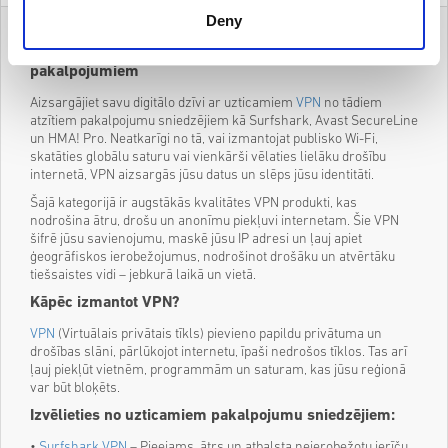
Deny
Palieciet privāti & droši tiešsaistē ar labākajiem VPN
pakalpojumiem
Aizsargājiet savu digitālo dzīvi ar uzticamiem
VPN
no tādiem
atzītiem pakalpojumu sniedzējiem kā Surfshark, Avast SecureLine
un HMA! Pro. Neatkarīgi no tā, vai izmantojat publisko Wi-Fi,
skatāties globālu saturu vai vienkārši vēlaties lielāku drošību
internetā, VPN aizsargās jūsu datus un slēps jūsu identitāti.
Šajā kategorijā ir augstākās kvalitātes VPN produkti, kas
nodrošina ātru, drošu un anonīmu piekļuvi internetam. Šie VPN
šifrē jūsu savienojumu, maskē jūsu IP adresi un ļauj apiet
ģeogrāfiskos ierobežojumus, nodrošinot drošāku un atvērtāku
tiešsaistes vidi – jebkurā laikā un vietā.
Kāpēc izmantot VPN?
VPN
(Virtuālais privātais tīkls) pievieno papildu privātuma un
drošības slāni, pārlūkojot internetu, īpaši nedrošos tīklos. Tas arī
ļauj piekļūt vietnēm, programmām un saturam, kas jūsu reģionā
var būt bloķēts.
Izvēlieties no uzticamiem pakalpojumu sniedzējiem:
•
Surfshark VPN
– Pieejams, ātrs un atbalsta neierobežotu ierīču