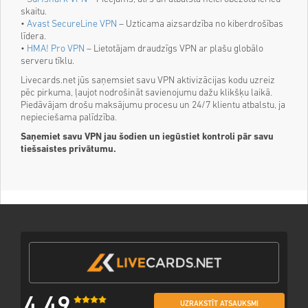
skaitu.
•
Avast SecureLine VPN
– Uzticama aizsardzība no kiberdrošības
līdera.
•
HMA! Pro VPN
– Lietotājam draudzīgs VPN ar plašu globālo
serveru tīklu.
Livecards.net jūs saņemsiet savu VPN aktivizācijas kodu uzreiz
pēc pirkuma, ļaujot nodrošināt savienojumu dažu klikšķu laikā.
Piedāvājam drošu maksājumu procesu un 24/7 klientu atbalstu, ja
nepieciešama palīdzība.
Saņemiet savu VPN jau šodien un iegūstiet kontroli pār savu
tiešsaistes privātumu.
4,49
UZRAKSTĪT ATSAUKSMI