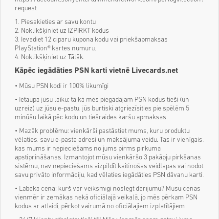
request
1. Piesakieties ar savu kontu
2. Noklikšķiniet uz IZPIRKT kodus
3. Ievadiet 12 ciparu kupona kodu vai priekšapmaksas
PlayStation® kartes numuru.
4. Noklikšķiniet uz Tālāk.
Kāpēc iegādāties PSN karti vietnē Livecards.net
• Mūsu PSN kodi ir 100% likumīgi
• Ietaupa jūsu laiku: tā kā mēs piegādājam PSN kodus tieši (un
uzreiz) uz jūsu e-pastu, jūs burtiski atgriezīsities pie spēlēm 5
minūšu laikā pēc kodu un tiešraides karšu apmaksas.
• Mazāk problēmu: vienkārši pastāstiet mums, kuru produktu
vēlaties, savu e-pasta adresi un maksājuma veidu. Tas ir vienīgais,
kas mums ir nepieciešams no jums pirms pirkuma
apstiprināšanas. Izmantojot mūsu vienkāršo 3 pakāpju pirkšanas
sistēmu, nav nepieciešams aizpildīt kaitinošas veidlapas vai nodot
savu privāto informāciju, kad vēlaties iegādāties PSN dāvanu karti.
• Labāka cena: kurš var veiksmīgi noslēgt darījumu? Mūsu cenas
vienmēr ir zemākas nekā oficiālajā veikalā, jo mēs pērkam PSN
kodus ar atlaidi, pērkot vairumā no oficiālajiem izplatītājiem.