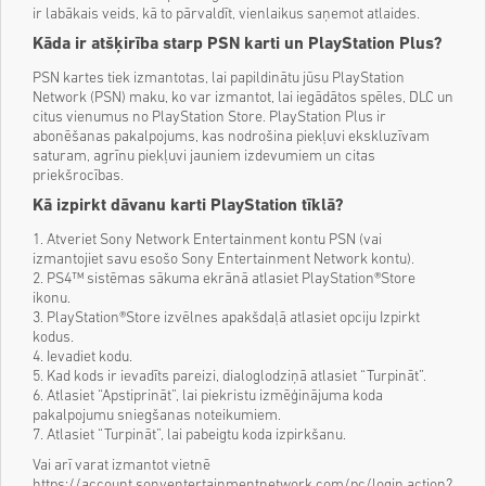
ir labākais veids, kā to pārvaldīt, vienlaikus saņemot atlaides.
Kāda ir atšķirība starp PSN karti un PlayStation Plus?
PSN kartes tiek izmantotas, lai papildinātu jūsu PlayStation
Network (PSN) maku, ko var izmantot, lai iegādātos spēles, DLC un
citus vienumus no PlayStation Store. PlayStation Plus ir
abonēšanas pakalpojums, kas nodrošina piekļuvi ekskluzīvam
saturam, agrīnu piekļuvi jauniem izdevumiem un citas
priekšrocības.
Kā izpirkt dāvanu karti PlayStation tīklā?
1. Atveriet Sony Network Entertainment kontu PSN (vai
izmantojiet savu esošo Sony Entertainment Network kontu).
2. PS4™ sistēmas sākuma ekrānā atlasiet PlayStation®Store
ikonu.
3. PlayStation®Store izvēlnes apakšdaļā atlasiet opciju Izpirkt
kodus.
4. Ievadiet kodu.
5. Kad kods ir ievadīts pareizi, dialoglodziņā atlasiet “Turpināt”.
6. Atlasiet “Apstiprināt”, lai piekristu izmēģinājuma koda
pakalpojumu sniegšanas noteikumiem.
7. Atlasiet “Turpināt”, lai pabeigtu koda izpirkšanu.
Vai arī varat izmantot vietnē
https://account.sonyentertainmentnetwork.com/pc/login.action?