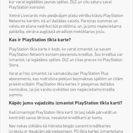
kur varat iegādāties jaunas spēles, DLC un citu saturu savai
PlayStation konsolei.
Vietnē Livecards mēs piedāvājam plašu vērtību klāstu PlayStation
Networks kartēm, kā arī dažādas valstis. Pareizas summas un
valstu atrašana nedrīkst būt problēma, un, ja jums nepieciešama
palīdzība, ekrāna augšdaļā atradīsiet meklēšanas joslu.
Kas ir PlayStation tīkla karte?
PlayStation tīkla karte ir kods, ko varat izmantot, lai savam
PlayStation Network kontam pievienotu kredītus. Šos kredītus var
izmantot, lai iegādātos spēles, DLC un citas preces no PlayStation
Store.
Varat arī tos izmantot, lai samaksātu par PlayStation Plus
abonementu, kas nodrošina piekļuvi bezmaksas spēlēm un citām
priekšrocībām. PlayStation tīkla kartes ir pieejamas dažādos
nominālos, lai jūs varētu izvēlēties sev nepieciešamo kredīta
summu.
Kāpēc jums vajadzētu izmantot PlayStation tīkla karti?
Kad izmantojat PlayStation tīkla karti, tā ļauj labāk pārvaldīt un
kontrolēt savus tēriņus, nesaistot kredītkarti ar kontu.
Nav nekas sliktāks kā mēneša beigās saņemt kredītkartes
izrakstu ar daudzām pārsteigumiem. PS tīkla kartes izmantošana