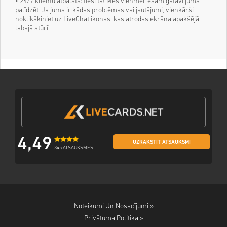
• 24/7 klientu atbalsts: tieši tā! Mēs vienmēr esam gatavi jums
palīdzēt. Ja jums ir kādas problēmas vai jautājumi, vienkārši
noklikšķiniet uz LiveChat ikonas, kas atrodas ekrāna apakšējā
labajā stūrī.
4,49
UZRAKSTĪT ATSAUKSMI
345 ATSAUKSMES
Noteikumi Un Nosacījumi »
Privātuma Politika »