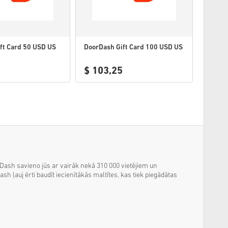
ft Card 50 USD US
DoorDash Gift Card 100 USD US
$ 103,25
oorDash savieno jūs ar vairāk nekā 310 000 vietējiem un
 ļauj ērti baudīt iecienītākās maltītes, kas tiek piegādātas