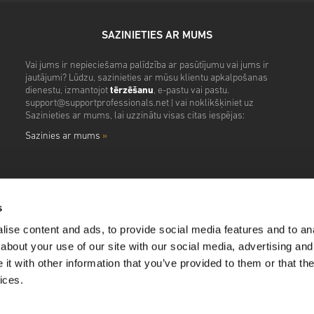
SAZINIETIES AR MUMS
Vai jums ir nepieciešama palīdzība ar pasūtījumu vai jums ir
jautājumi? Lūdzu, sazinieties ar mūsu klientu apkalpošanas
dienestu, izmantojot
tērzēšanu
, e-pastu vai pastu.
support@supportprofessionals.net
| vai noklikšķiniet uz
Sazinieties ar mums, lai uzzinātu visas citas iespējas:
Sazinies ar mums
»
s
ise content and ads, to provide social media features and to anal
about your use of our site with our social media, advertising and
t with other information that you’ve provided to them or that the
ices.