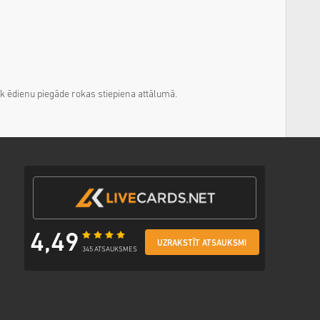
k ēdienu piegāde rokas stiepiena attālumā.
4,49
UZRAKSTĪT ATSAUKSMI
345 ATSAUKSMES