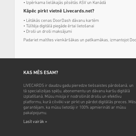
• Izpērkama lielākajās pilsētās ASV un Kanādā
Kāpēc pirkt vietnē Livecards.net?
• Lētākās cenas DoorDash dāvanu kartēm
• Tūlītēja digitālā piegāde ērtai lietošanai
• Droši un droši maksājumi
Padariet maltītes vienkāršākas un patīkamākas, izmantojot Door
KAS MĒS ESAM?
LIVECARDS ir daudzu gadu pieredze tiešsaistes pārdošanā, un
tā specializējas spēļu, abonementu un dāvanu karšu digitālā
izplatīšanā. Mūsu misija ir nodrošināt drošu un efektīvu
platformu, kurā cilvēki var pirkt un pārdot digitālās preces. Mēs
garantējam, ka mūsu lietotāji ir 100% apmierināti ar mūsu
pakalpojumu.
Lasīt vairāk »