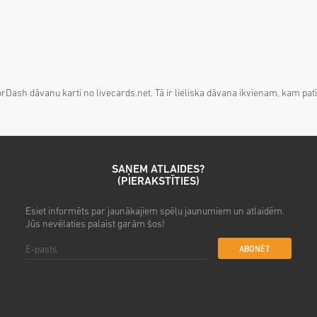
Dash dāvanu karti no livecards.net. Tā ir lieliska dāvana ikvienam, kam patī
SAŅEM ATLAIDES?
(PIERAKSTĪTIES)
Esiet informēts par jaunākajiem spēļu jaunumiem un atlaidēm.
Jūs nevēlaties palaist garām šos!
ABONĒT