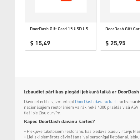
DoorDash Gift Card 15 USD US
DoorDash Gift Ca
$ 15,49
$ 25,95
Izbaudiet pārtikas piegādi jebkurā laikā ar DoorDas
Dāviniet ērtības, izmantojot
DoorDash dāvanu karti
no livecards
nacionālajiem restorāniem vairāk nekā 4000 pilsētās visā ASV un
tieši pie jūsu durvīm.
Kāpēc DoorDash dāvanu kartes?
• Piekļuve tūkstošiem restorānu, kas piedāvā plašu virtuvju klā
• Lieliski piemērots dāvināšanai vai personīgai lietošanai, je