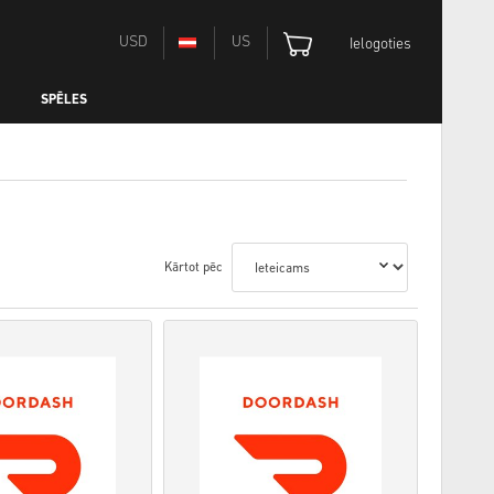
USD
US
Ielogoties
SPĒLES
Kārtot pēc