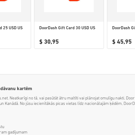
rd 25 USD US
DoorDash Gift Card 30 USD US
DoorDash Gi
$ 30,95
$ 45,95
h dāvanu kartēm
.net. Neatkarīgi no tā, vai pasūtāt ātru maltīti vai plānojat omulīgu nakti, D
 Kanādā. No jūsu iecienītākās picas vietas līdz nacionālajām ķēdēm, DoorDash
stu
bkuram gadījumam