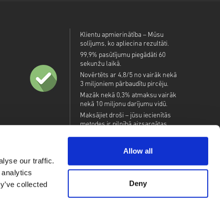
Klientu apmierinātība – Mūsu
solījums, ko apliecina rezultāti.
99,9% pasūtījumu piegādāti 60
sekunžu laikā.
Novērtēts ar 4,8/5 no vairāk nekā
3 miljoniem pārbaudītu pircēju.
Mazāk nekā 0,3% atmaksu vairāk
nekā 10 miljonu darījumu vidū.
Maksājiet droši – jūsu iecienītās
metodes ir pilnībā aizsargātas.
Allow all
yse our traffic.
 analytics
Deny
y’ve collected