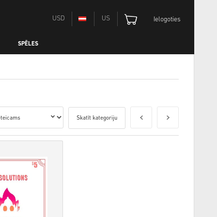
USD
US
Ielogoties
SPĒLES
Skatīt kategoriju