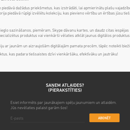
le piedāvā dažādus priekšmetus, kas izstrādāti, lai apmierinātu plašu vajadz
ja piedāvā rūpīgi izvēlētu kolekciju, kas pievieno vērtību un ērtības jūsu tieš
atvieglo sazināšanos, piemēram, Skype dāvanu kartes, un daudz citas iespējas
pecializētus produktus vai vienkārši vēlaties atklāt jaunus digitālos produktus,
ju ar jaunām un aizraujošām digitālajām pamata precēm, tāpēc noteikti bieži 
duktus, kas padara tiešsaistes dzīvi vienkāršāku, efektīvāku un jautrāku!
SAŅEM ATLAIDES?
(PIERAKSTĪTIES)
Esiet informēts par jaunākajiem spēļu jaunumiem un atlaidēm.
Jūs nevēlaties palaist garām šos!
ABONĒT