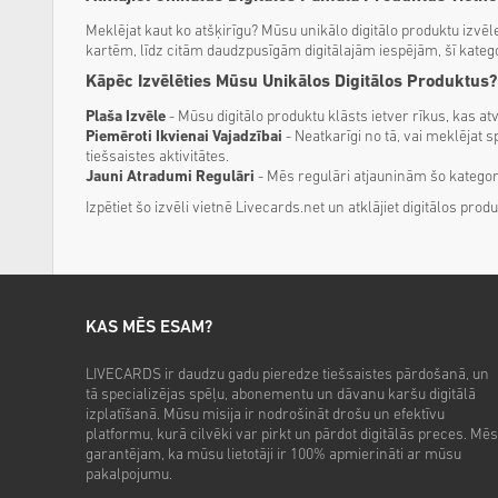
Meklējat kaut ko atšķirīgu? Mūsu unikālo digitālo produktu izvē
kartēm, līdz citām daudzpusīgām digitālajām iespējām, šī kategori
Kāpēc Izvēlēties Mūsu Unikālos Digitālos Produktus?
Plaša Izvēle
- Mūsu digitālo produktu klāsts ietver rīkus, kas 
Piemēroti Ikvienai Vajadzībai
- Neatkarīgi no tā, vai meklējat s
tiešsaistes aktivitātes.
Jauni Atradumi Regulāri
- Mēs regulāri atjauninām šo kategori
Izpētiet šo izvēli vietnē Livecards.net un atklājiet digitālos pro
KAS MĒS ESAM?
LIVECARDS ir daudzu gadu pieredze tiešsaistes pārdošanā, un
tā specializējas spēļu, abonementu un dāvanu karšu digitālā
izplatīšanā. Mūsu misija ir nodrošināt drošu un efektīvu
platformu, kurā cilvēki var pirkt un pārdot digitālās preces. Mēs
garantējam, ka mūsu lietotāji ir 100% apmierināti ar mūsu
pakalpojumu.