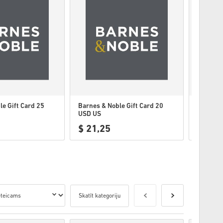
e Gift Card 25
Barnes & Noble Gift Card 20
Barnes &
USD US
USD US
$ 21,25
$ 10,
Skatīt kategoriju