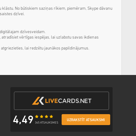
ību klāstu. No būtiskiem saziņas rīkiem, piemēram, Skype dāvanu
saistes dzīvei.
 digitālajam dzīvesveidam.
 atradīsiet vērtīgas iespējas, lai uzlabotu savas ikdienas
atgriezieties, lai redzētu jaunākos papildinājumus.
4,49
UZRAKSTĪT ATSAUKSMI
345 ATSAUKSMES