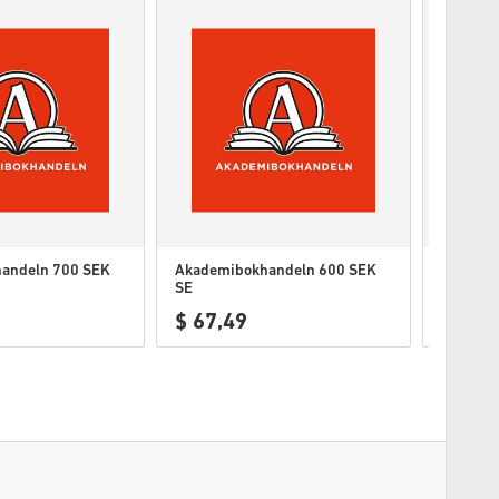
andeln 700 SEK
Akademibokhandeln 600 SEK
Akademi
SE
SE
$ 67,49
$ 56,