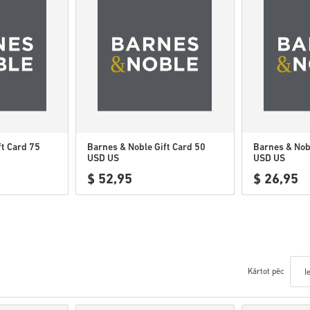
ft Card 75
Barnes & Noble Gift Card 50
Barnes & Nobl
USD US
USD US
$ 52,95
$ 26,95
Kārtot pēc