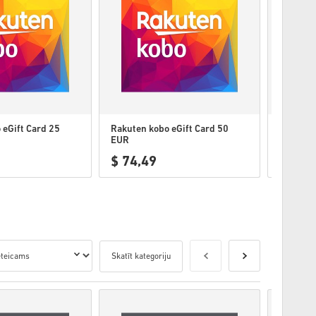
 eGift Card 25
Rakuten kobo eGift Card 50
Rakuten 
EUR
EUR
$ 74,49
$ 76,
Skatīt kategoriju