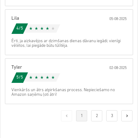
Lila
05-08-2025
4/5
Ērti, ja aizkavējos ar dzimšanas dienas dāvanu iegādi; vienīgi
vēlētos, lai piegāde būtu tūlītēja.
Tyler
02-08-2025
5/5
Vienkāršs un ātrs atpirkšanas process. Nepieciešamo no
Amazon saņēmu ļoti ātri!
1
2
3