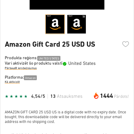
Amazon Gift Card 25 USD US
Produkta reģions:
UNITED STATES
United States
Vari aktivizēt šo produktu valstī
Pārbaudīt ierobežojumus
Platforma:
Amazon
Kā aktivizēt
1444
4,54/5
13
Atsauksmes
Pārdots!
AMAZON GIFT CARD 25 USD US is a digital code with no expiry date. Once
bought, this downloadable code will be delivered directly to your email
address with no shipping cost.