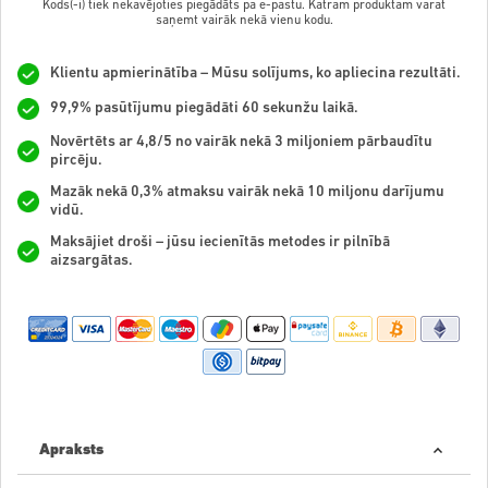
Kods(-i) tiek nekavējoties piegādāts pa e-pastu. Katram produktam varat
saņemt vairāk nekā vienu kodu.
Klientu apmierinātība – Mūsu solījums, ko apliecina rezultāti.
99,9% pasūtījumu piegādāti 60 sekunžu laikā.
Novērtēts ar 4,8/5 no vairāk nekā 3 miljoniem pārbaudītu
pircēju.
Mazāk nekā 0,3% atmaksu vairāk nekā 10 miljonu darījumu
vidū.
Maksājiet droši – jūsu iecienītās metodes ir pilnībā
aizsargātas.
Apraksts