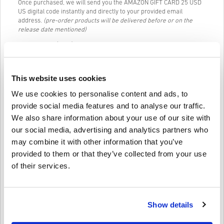
Once purchased, we will send you the AMAZON GIFT CARD 25 USD
US digital code instantly and directly to your provided email
address.
(pre-order products will be delivered before or on the
release date mentioned)
Our Live Chat (24/7) and excellent customer support are always
available in case you have any trouble or questions regarding the
AMAZON GIFT CARD 25 USD US code.
This website uses cookies
Our Easy to follow 3-step purchase system contains no annoying
forms or surveys to fill out and only requires an email address and
We use cookies to personalise content and ads, to
a valid payment method, thus making the process of buying
AMAZON GIFT CARD 25 USD US for PC from livecards.net quick and
provide social media features and to analyse our traffic.
easy.
We also share information about your use of our site with
our social media, advertising and analytics partners who
may combine it with other information that you’ve
Kā tas darbojas Livecards.net
provided to them or that they’ve collected from your use
of their services.
Atruna
Jauns Livecards.net? Digitālo kodu iegāde ir ātra un vienkārša:
•
Priekšpasūtīšanas
produkti tiks piegādāti pirms norādītā
izlaišanas datuma vai tajā, savukārt noliktavā esošās preces
Show details
Uzrakstīt atsauksmi
13
tiks piegādātas uzreiz, gaidot drošības pārbaudes.
Atsauksmes
4,54/5
• Pirkumi, kas tiek uzskatīti par komerciāliem nolūkiem, netiks