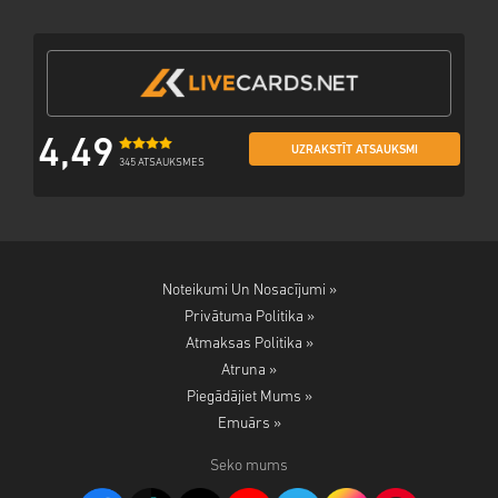
4,49
UZRAKSTĪT ATSAUKSMI
345 ATSAUKSMES
Noteikumi Un Nosacījumi »
Privātuma Politika »
Atmaksas Politika »
Atruna »
Piegādājiet Mums »
Emuārs »
Seko mums