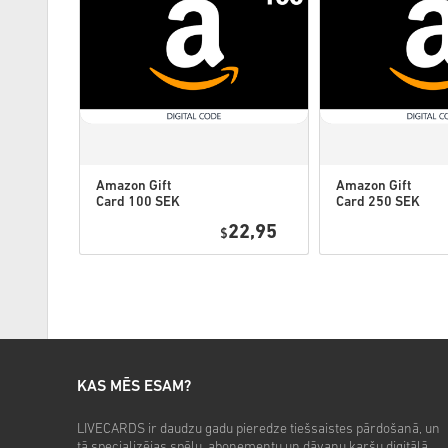
Amazon Gift
Amazon Gift
Card 100 SEK
Card 250 SEK
Sweden
Sweden
0,95
22,95
$
KAS MĒS ESAM?
LIVECARDS ir daudzu gadu pieredze tiešsaistes pārdošanā, un
tā specializējas spēļu, abonementu un dāvanu karšu digitālā