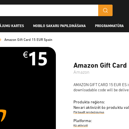
ĀJUMU KARTES
MOBILO SAKARU PAPILDINĀŠANA
PROGRAMMATŪRA
Amazon Gift Card 15 EUR Spain
Amazon Gift Card
Amazon
AMAZON GIFT CARD 15 EUR ES is a 
downloadable code will be delive
Produkta reģions:
Nevari aktivizēt šo produktu val
Pārbaudīt ierobežojumus
Platforma:
Kā aktivizēt