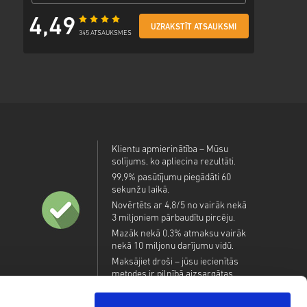
4,49
UZRAKSTĪT ATSAUKSMI
345 ATSAUKSMES
Klientu apmierinātība – Mūsu
solījums, ko apliecina rezultāti.
99,9% pasūtījumu piegādāti 60
sekunžu laikā.
Novērtēts ar 4,8/5 no vairāk nekā
3 miljoniem pārbaudītu pircēju.
Mazāk nekā 0,3% atmaksu vairāk
nekā 10 miljonu darījumu vidū.
Maksājiet droši – jūsu iecienītās
metodes ir pilnībā aizsargātas.