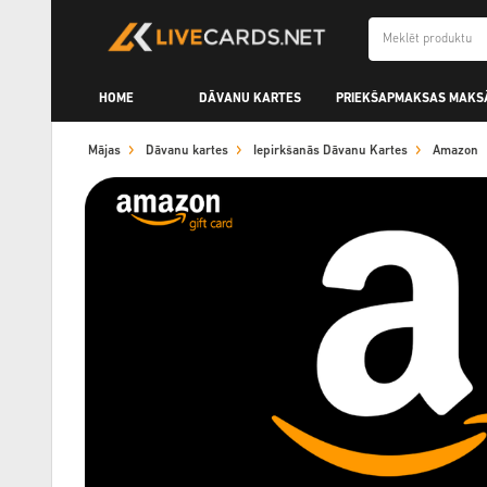
HOME
DĀVANU KARTES
PRIEKŠAPMAKSAS MAKS
Mājas
Dāvanu kartes
Iepirkšanās Dāvanu Kartes
Amazon