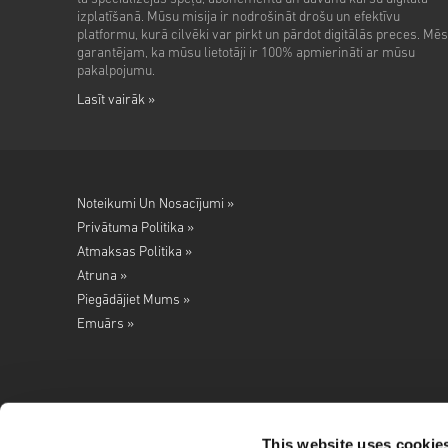
izplatīšanā. Mūsu misija ir nodrošināt drošu un efektīvu
platformu, kurā cilvēki var pirkt un pārdot digitālās preces. Mēs
garantējam, ka mūsu lietotāji ir 100% apmierināti ar mūsu
pakalpojumu.
Lasīt vairāk »
Noteikumi Un Nosacījumi »
Privātuma Politika »
Atmaksas Politika »
Atruna »
Piegādājiet Mums »
Emuārs »
This website uses cookie