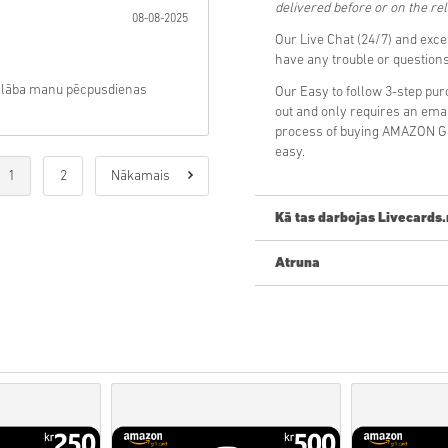
delivered before or on the re
08-08-2025
Our Live Chat (24/7) and exce
have any trouble or questio
 Izglāba manu pēcpusdienas
Our Easy to follow 3-step pu
out and only requires an ema
process of buying AMAZON GI
easy.
1
2
Nākamais
Kā tas darbojas Livecards.
Atruna
Jauns Livecards.net? Digitālo
•
Priekšpasūtīšanas
produkti 
savukārt noliktavā esošās pr
• Pirkumi, kas tiek uzskatīti
Jūs pērkat tikai digitālu prod
• Lai iegūtu plašāku informāc
• Ja rodas problēmas ar pir
ar mums veidlapu
.
• Šos lejupielādējamos kodus i