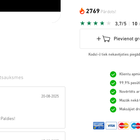
2769
Pārdots!
3,7/5
10
Pievienot g
Kods(-i) tiek nekavējoties pieg
Klientu apmie
tsauksmes
99,9% pasūtī
gzne:
Novērtēts ar
20-08-2025
Mazāk nekā 0
Maksājiet dro
 Paldies!