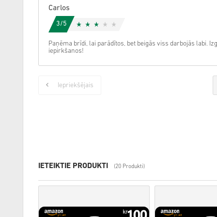
Carlos
3/5
Paņēma brīdi, lai parādītos, bet beigās viss darbojās labi.
iepirkšanos!
Iepriekšējais
IETEIKTIE PRODUKTI
(20 Produkti)