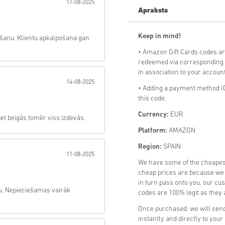
17-08-2025
Apraksts
Sūtīt
Keep in mind!
šanu. Klientu apkalpošana gan
• Amazon Gift Cards codes a
redeemed via corresponding a
in association to your account
14-08-2025
• Adding a payment method (C
this code.
Currency:
EUR
t beigās tomēr viss izdevās.
Platform:
AMAZON
Region:
SPAIN
11-08-2025
We have some of the cheape
cheap prices are because we p
in turn pass onto you, our cu
. Nepieciešamas vairāk
codes are 100% legit as they a
Once purchased, we will sen
instantly and directly to you