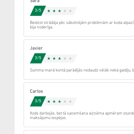
Sara
3/5
Atcelt
Beidzot strādāja pēc sākotnējām problēmām ar koda atpazī
bija noderīga.
Javier
3/5
Summa manā kontā parādījās nedaudz vēlāk nekā gaidīju, be
Carlos
3/5
Kods darbojās, bet tā saņemšana aizņēma apmēram stundu
maksājumu iespējas.