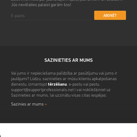
Jūs nevēlaties palaist garām šos!
ABONĒT
SAZINIETIES AR MUMS
Vai jums ir nepieciešama palīdzība ar pasūtījumu vai jums ir
jautājumi? Lūdzu, sazinieties ar mūsu klientu apkalpošanas
dienestu, izmantojot
tērzēšanu
, e-pastu vai pastu.
support@supportprofessionals.net
| vai noklikšķiniet uz
Sazinieties ar mums, lai uzzinātu visas citas iespējas:
Sazinies ar mums
»
s