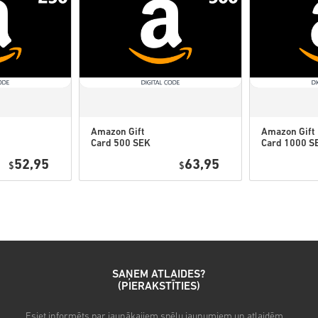
• Šiem kodiem nav derīguma
• Lejupielādējams saturs vai
jābūt oriģinālajai spēlei.
• Dažiem produktiem varat s
Amazon Gift
Amazon Gift
Card 500 SEK
Card 1000 S
Noskaties ātro ceļvedi augst
Sweden
Sweden
52,95
63,95
$
$
• Izvēlies produktu
• Ievadi savu e-pasta adresi
• Izvēlies sev vēlamo maksā
• Pabeidz pasūtījumu
Pēc tam saņemsi e-pastu ar dr
SAŅEM ATLAIDES?
(PIERAKSTĪTIES)
Esiet informēts par jaunākajiem spēļu jaunumiem un atlaidēm.