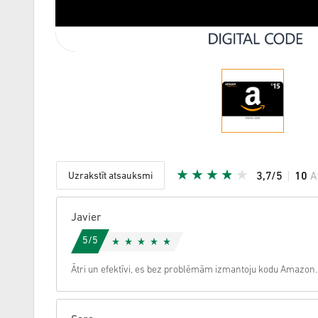
Uzrakstīt atsauksmi
3,7/5
10
A
Dota zvai
Javier
5/5
Ātri un efektīvi, es bez problēmām izmantoju kodu Amazon.