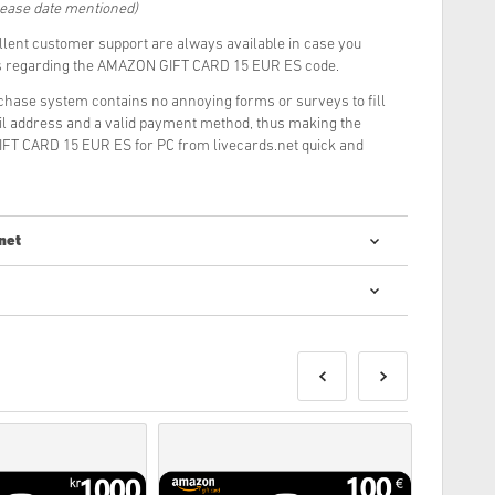
lease date mentioned)
llent customer support are always available in case you
ns regarding the AMAZON GIFT CARD 15 EUR ES code.
rchase system contains no annoying forms or surveys to fill
il address and a valid payment method, thus making the
FT CARD 15 EUR ES for PC from livecards.net quick and
net
 kodu iegāde ir ātra un vienkārša:
tiks piegādāti pirms norādītā izlaišanas datuma vai tajā,
eces tiks piegādātas uzreiz, gaidot drošības pārbaudes.
 par komerciāliem nolūkiem, netiks pieņemti.
uktu.
iju, lūdzu, skatiet mūsu FAQ.
kumu, lūdzu, informējiet mūs, izmantojot mūsu
Sazinieties
r izstrādājis spēles izstrādātājs, un tāpēc tie ir oriģināli.