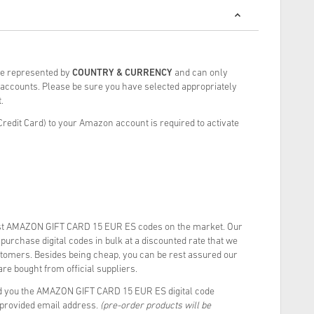
re represented by
COUNTRY & CURRENCY
and can only
ccounts. Please be sure you have selected appropriately
.
redit Card) to your Amazon account is required to activate
st AMAZON GIFT CARD 15 EUR ES codes on the market. Our
urchase digital codes in bulk at a discounted rate that we
stomers. Besides being cheap, you can be rest assured our
re bought from official suppliers.
d you the AMAZON GIFT CARD 15 EUR ES digital code
r provided email address.
(pre-order products will be