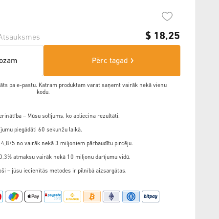
$
18,25
Atsauksmes
rozam
Pērc tagad
ādāts pa e-pastu. Katram produktam varat saņemt vairāk nekā vienu
kodu.
rinātība – Mūsu solījums, ko apliecina rezultāti.
jumu piegādāti 60 sekunžu laikā.
 4,8/5 no vairāk nekā 3 miljoniem pārbaudītu pircēju.
,3% atmaksu vairāk nekā 10 miljonu darījumu vidū.
ši – jūsu iecienītās metodes ir pilnībā aizsargātas.