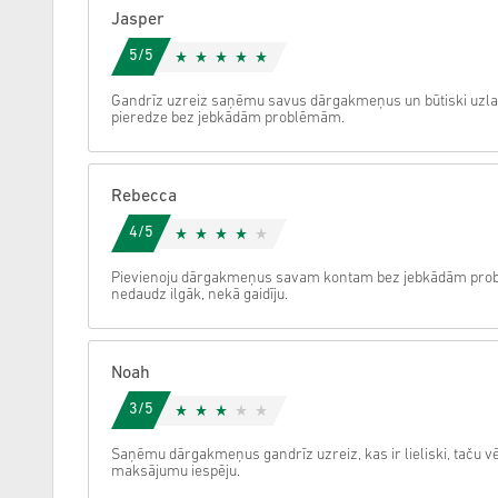
Jasper
Atcelt
5/5
Gandrīz uzreiz saņēmu savus dārgakmeņus un būtiski uzlab
pieredze bez jebkādām problēmām.
Rebecca
4/5
Pievienoju dārgakmeņus savam kontam bez jebkādām prob
nedaudz ilgāk, nekā gaidīju.
Noah
3/5
Saņēmu dārgakmeņus gandrīz uzreiz, kas ir lieliski, taču vēl
maksājumu iespēju.