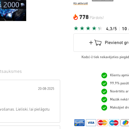
Kā aktivizēt
778
Pārdots!
4,3/5
10
Pievienot g
Kods(-i) tiek nekavējoties pieg
tsauksmes
Klientu apmie
gzne:
99,9% pasūtī
20-08-2025
Novērtēts ar
Mazāk nekā 0
Maksājiet dro
šanas. Lieliski, lai pielāgotu