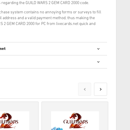
ns regarding the GUILD WARS 2 GEM CARD 2000 code.
rchase system contains no annoying forms or surveys to fill
il address and a valid payment method, thus making the
S 2 GEM CARD 2000 for PC from livecards.net quick and
net
 kodu iegāde ir ātra un vienkārša:
tiks piegādāti pirms norādītā izlaišanas datuma vai tajā,
eces tiks piegādātas uzreiz, gaidot drošības pārbaudes.
 par komerciāliem nolūkiem, netiks pieņemti.
uktu.
iju, lūdzu, skatiet mūsu FAQ.
kumu, lūdzu, informējiet mūs, izmantojot mūsu
Sazinieties
r izstrādājis spēles izstrādātājs, un tāpēc tie ir oriģināli.
 termiņa.
 DLC produkti — lai spēlētu šo paplašinājumu, jums ir