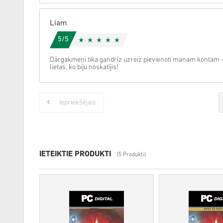
Liam
5/5
Dārgakmeņi tika gandrīz uzreiz pievienoti manam kontam — li
lietas, ko biju noskatījis!
Iepriekšējais
IETEIKTIE PRODUKTI
(5 Produkti)