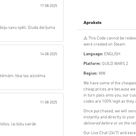
17-08-2025
Sūtīt
Apraksts
oju savu spēli. Gluda darījuma
⚠️ This Code cannot be redeem
were created on Steam.
Language:
ENGLISH
14-08-2025
Platform:
GUILD WARS 2
Region:
WW
lēmām, tikai tas aizņēma
We have some of the cheape
cheap prices are because we p
in turn pass onto you, our cu
codes are 100% legit as they a
11-08-2025
Once purchased, we will sen
instantly and directly to you
delivered before or on the re
ētos, lai būtu vairāk
Our Live Chat (24/7) and exce