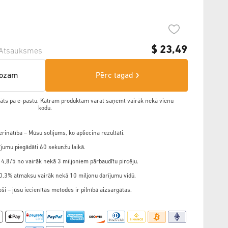
$
23,49
Atsauksmes
rozam
Pērc tagad
ādāts pa e-pastu. Katram produktam varat saņemt vairāk nekā vienu
kodu.
rinātība – Mūsu solījums, ko apliecina rezultāti.
jumu piegādāti 60 sekunžu laikā.
 4,8/5 no vairāk nekā 3 miljoniem pārbaudītu pircēju.
,3% atmaksu vairāk nekā 10 miljonu darījumu vidū.
ši – jūsu iecienītās metodes ir pilnībā aizsargātas.