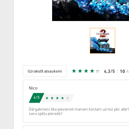
Uzrakstīt atsauksmi
4,3/5
10
A
Dota zvai
Nico
4/5
Dārgakmeņi tika pievienoti manam kontam uzreiz pēc atbrīvo
savu spēļu pieredzi!