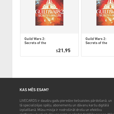
Guild Wars 2:
Guild Wars 2:
Secrets of the
Secrets of the
Obscure DLC
Obscure Deluxe
21,95
PC EU
$
Edition DLC PC
EU
KAS MĒS ESAM?
LIVECARDS ir daudzu gadu pieredze tiešsaistes pārdošanā, un
tā specializējas spēļu, abonementu un dāvanu karšu digitālā
izplatīšanā. Mūsu misija ir nodrošināt drošu un efektīvu