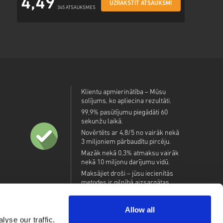
4,49
UZRAKSTĪT ATSAUKSMI
345 ATSAUKSMES
Klientu apmierinātība – Mūsu
solījums, ko apliecina rezultāti.
99,9% pasūtījumu piegādāti 60
sekunžu laikā.
Novērtēts ar 4,8/5 no vairāk nekā
3 miljoniem pārbaudītu pircēju.
Mazāk nekā 0,3% atmaksu vairāk
nekā 10 miljonu darījumu vidū.
Maksājiet droši – jūsu iecienītās
metodes ir pilnībā aizsargātas.
Allow all
yse our traffic.