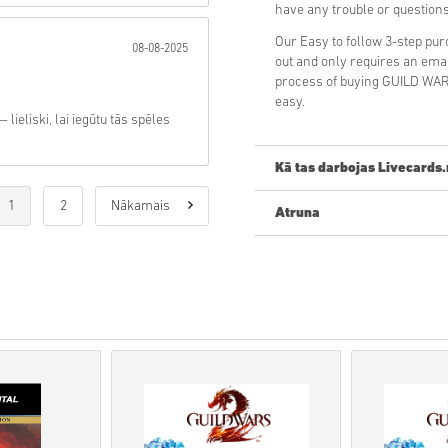
have any trouble or questio
Our Easy to follow 3-step pu
08-08-2025
out and only requires an ema
process of buying GUILD WAR
easy.
eliski, lai iegūtu tās spēles
Kā tas darbojas Livecards.
1
2
Nākamais
Atruna
Jauns Livecards.net? Digitālo
•
Priekšpasūtīšanas
produkti 
savukārt noliktavā esošās pr
• Pirkumi, kas tiek uzskatīti
Jūs pērkat tikai digitālu prod
• Lai iegūtu plašāku informāc
• Ja rodas problēmas ar pir
ar mums veidlapu
.
• Šos lejupielādējamos kodus i
• Šiem kodiem nav derīguma
• Lejupielādējams saturs vai
jābūt oriģinālajai spēlei.