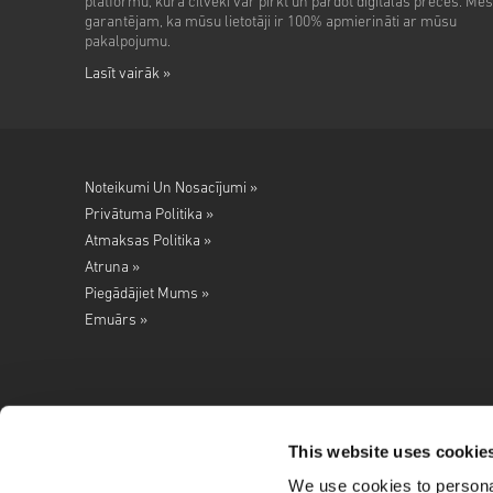
platformu, kurā cilvēki var pirkt un pārdot digitālās preces. Mēs
garantējam, ka mūsu lietotāji ir 100% apmierināti ar mūsu
pakalpojumu.
Lasīt vairāk »
Noteikumi Un Nosacījumi »
Privātuma Politika »
Atmaksas Politika »
Atruna »
Piegādājiet Mums »
Emuārs »
This website uses cookie
We use cookies to personal