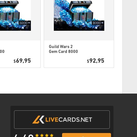
aņemt vairāk nekā vienu kodu.
Guild Wars 2
āk vai seko soļiem zemāk 👇
000
Gem Card 8000
 WW
PC (NCSoft) WW
69,95
92,95
$
$
juma veidu
ošu saiti, lai piekļūtu savam kodam.