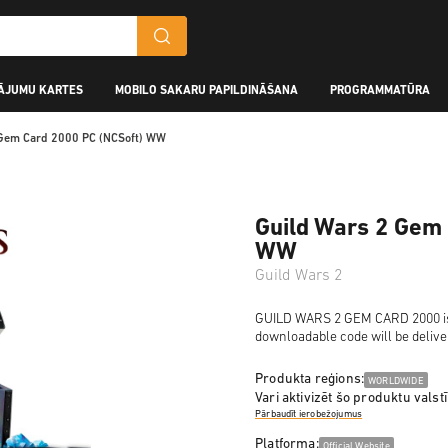
ĀJUMU KARTES
MOBILO SAKARU PAPILDINĀŠANA
PROGRAMMATŪRA
 Gem Card 2000 PC (NCSoft) WW
Guild Wars 2 Gem 
WW
Guild Wars 2
GUILD WARS 2 GEM CARD 2000 is a 
downloadable code will be delive
Produkta reģions:
WORLDWIDE
Vari aktivizēt šo produktu valstī
Pārbaudīt ierobežojumus
Platforma:
Official Website