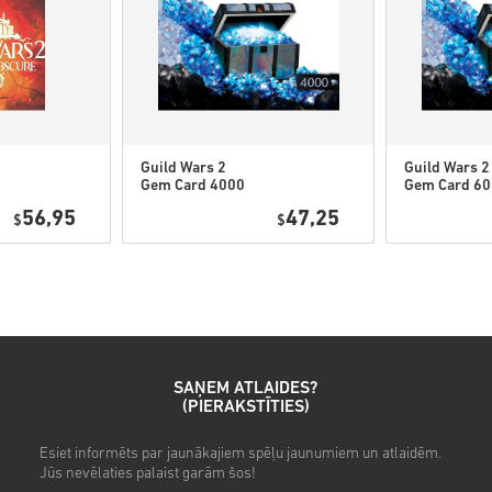
• Dažiem produktiem varat s
Guild Wars 2
Guild Wars 2
Noskaties ātro ceļvedi augst
Gem Card 4000
Gem Card 6
PC (NCSoft) WW
PC (NCSoft)
• Izvēlies produktu
56,95
47,25
$
$
• Ievadi savu e-pasta adresi
• Izvēlies sev vēlamo maksā
• Pabeidz pasūtījumu
Pēc tam saņemsi e-pastu ar dr
SAŅEM ATLAIDES?
(PIERAKSTĪTIES)
Esiet informēts par jaunākajiem spēļu jaunumiem un atlaidēm.
Jūs nevēlaties palaist garām šos!