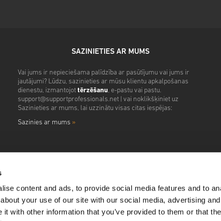
SAZINIETIES AR MUMS
Vai jums ir nepieciešama palīdzība ar pasūtījumu vai jums ir
jautājumi? Lūdzu, sazinieties ar mūsu klientu apkalpošanas
dienestu, izmantojot
tērzēšanu
, e-pastu vai pastu.
support@supportprofessionals.net
| vai noklikšķiniet uz
Sazinieties ar mums, lai uzzinātu visas citas iespējas:
Sazinies ar mums
»
s
ise content and ads, to provide social media features and to anal
about your use of our site with our social media, advertising and
t with other information that you’ve provided to them or that the