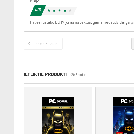
Filip
4/5
Patiesi uzlabo EU IV jūras aspektus, gan ir nedaudz dārgs 
Iepriekšējais
IETEIKTIE PRODUKTI
(20 Produkti)