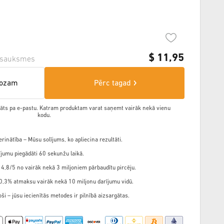
$
11,95
tsauksmes
rozam
Pērc tagad
ādāts pa e-pastu. Katram produktam varat saņemt vairāk nekā vienu
kodu.
rinātība – Mūsu solījums, ko apliecina rezultāti.
jumu piegādāti 60 sekunžu laikā.
 4,8/5 no vairāk nekā 3 miljoniem pārbaudītu pircēju.
,3% atmaksu vairāk nekā 10 miljonu darījumu vidū.
ši – jūsu iecienītās metodes ir pilnībā aizsargātas.