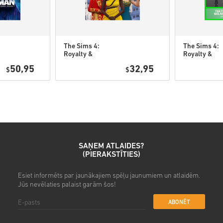
Noskaties ātro ceļvedi augst
• Izvēlies produktu
• Ievadi savu e-pasta adresi
The Sims 4:
The Sims 4:
• Izvēlies sev vēlamo maksā
Royalty &
Royalty &
Legacy DLC PC
Legacy Gran
• Pabeidz pasūtījumu
50,95
32,95
$
(EA app)
$
Bundle DLC 
(EA app)
Pēc tam saņemsi e-pastu ar dr
SAŅEM ATLAIDES?
(PIERAKSTĪTIES)
Esiet informēts par jaunākajiem spēļu jaunumiem un atlaidēm.
Jūs nevēlaties palaist garām šos!
ABONĒT