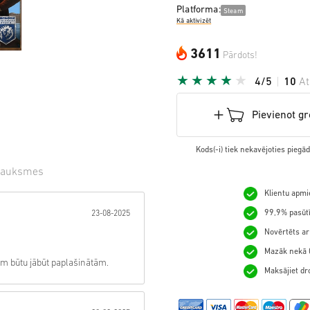
Platforma:
Steam
Kā aktivizēt
3611
Pārdots!
4/5
10
A
Pievienot g
Kods(-i) tiek nekavējoties pieg
sauksmes
Klientu apmie
gzne:
99,9% pasūtī
23-08-2025
Novērtēts ar
Mazāk nekā 0
gām būtu jābūt paplašinātām.
Maksājiet dro