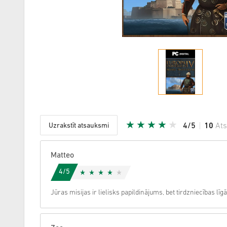
Uzrakstīt atsauksmi
4/5
10
At
Dota zvai
Matteo
4/5
Jūras misijas ir lielisks papildinājums, bet tirdzniecības lī