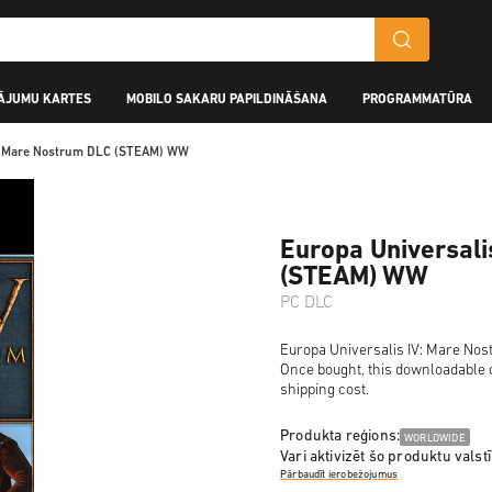
ĀJUMU KARTES
MOBILO SAKARU PAPILDINĀŠANA
PROGRAMMATŪRA
V: Mare Nostrum DLC (STEAM) WW
Europa Universali
(STEAM) WW
PC DLC
Europa Universalis IV: Mare Nost
Once bought, this downloadable c
shipping cost.
Produkta reģions:
WORLDWIDE
Vari aktivizēt šo produktu valstī
Pārbaudīt ierobežojumus