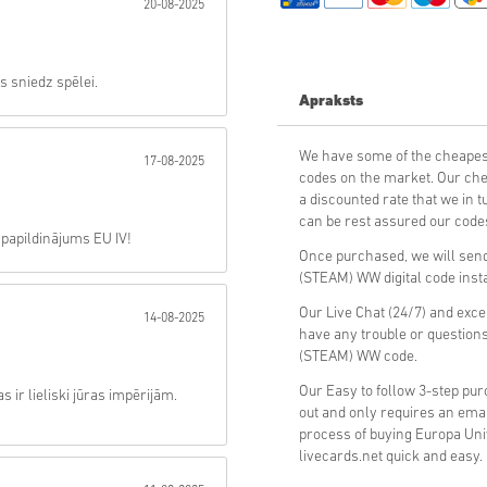
20-08-2025
Sūtīt
as sniedz spēlei.
Apraksts
We have some of the cheapes
17-08-2025
codes on the market. Our che
a discounted rate that we in 
can be rest assured our codes
 papildinājums EU IV!
Once purchased, we will sen
(STEAM) WW digital code insta
Our Live Chat (24/7) and exce
14-08-2025
have any trouble or question
(STEAM) WW code.
Our Easy to follow 3-step pu
 ir lieliski jūras impērijām.
out and only requires an ema
process of buying Europa Un
livecards.net quick and easy.