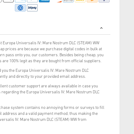
t Europa Universalis IV: Mare Nostrum DLC (STEAM) WW
ap prices are because we purchase digital codes in bulk at
turn pass onto you, our customers. Besides being cheap, you
 are 100% legit as they are bought from official suppliers.
d you the Europa Universalis IV: Mare Nostrum DLC
ntly and directly to your provided email address.
llent customer support are always available in case you
s regarding the Europa Universalis IV: Mare Nostrum DLC
rchase system contains no annoying forms or surveys to fill
il address and a valid payment method, thus making the
iversalis IV: Mare Nostrum DLC (STEAM) WW from