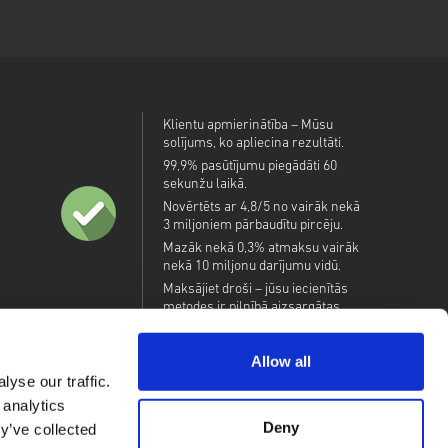
Klientu apmierinātība – Mūsu
solījums, ko apliecina rezultāti.
99,9% pasūtījumu piegādāti 60
sekunžu laikā.
Novērtēts ar 4,8/5 no vairāk nekā
3 miljoniem pārbaudītu pircēju.
Mazāk nekā 0,3% atmaksu vairāk
nekā 10 miljonu darījumu vidū.
Maksājiet droši – jūsu iecienītās
metodes ir pilnībā aizsargātas.
Allow all
yse our traffic.
 analytics
Deny
y’ve collected