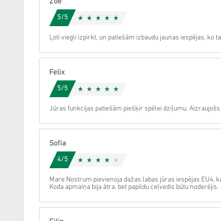
Zoe
5/5
Atcelt
Ļoti viegli izpirkt, un patiešām izbaudu jaunas iespējas, ko t
Felix
5/5
Jūras funkcijas patiešām piešķir spēlei dziļumu. Aizraujošs
Sofia
4/5
Mare Nostrum pievienoja dažas labas jūras iespējas EU4, kas
Koda apmaiņa bija ātra, bet papildu ceļvedis būtu noderējis.