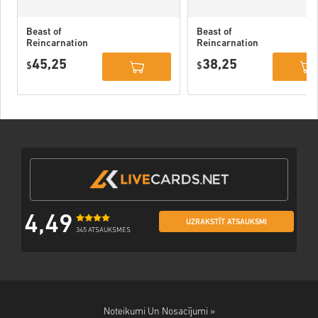
Beast of
Beast of
Reincarnation
Reincarnation
Deluxe Edition
PC (STEAM)
45,25
38,25
PC (STEAM)
$
$
4,49
UZRAKSTĪT ATSAUKSMI
345 ATSAUKSMES
Noteikumi Un Nosacījumi »