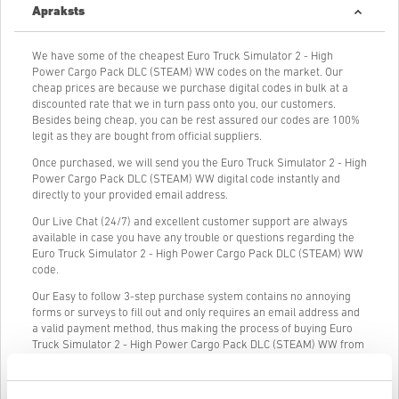
Apraksts
We have some of the cheapest Euro Truck Simulator 2 - High
Power Cargo Pack DLC (STEAM) WW codes on the market. Our
cheap prices are because we purchase digital codes in bulk at a
discounted rate that we in turn pass onto you, our customers.
Besides being cheap, you can be rest assured our codes are 100%
legit as they are bought from official suppliers.
Once purchased, we will send you the Euro Truck Simulator 2 - High
Power Cargo Pack DLC (STEAM) WW digital code instantly and
directly to your provided email address.
Our Live Chat (24/7) and excellent customer support are always
available in case you have any trouble or questions regarding the
Euro Truck Simulator 2 - High Power Cargo Pack DLC (STEAM) WW
code.
Our Easy to follow 3-step purchase system contains no annoying
forms or surveys to fill out and only requires an email address and
a valid payment method, thus making the process of buying Euro
Truck Simulator 2 - High Power Cargo Pack DLC (STEAM) WW from
livecards.net quick and easy.