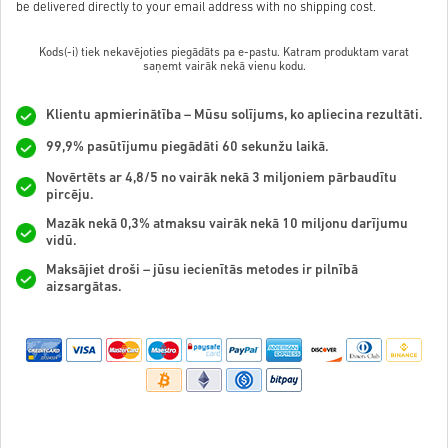
be delivered directly to your email address with no shipping cost.
Kods(-i) tiek nekavējoties piegādāts pa e-pastu. Katram produktam varat
saņemt vairāk nekā vienu kodu.
Klientu apmierinātība – Mūsu solījums, ko apliecina rezultāti.
99,9% pasūtījumu piegādāti 60 sekunžu laikā.
Novērtēts ar 4,8/5 no vairāk nekā 3 miljoniem pārbaudītu
pircēju.
Mazāk nekā 0,3% atmaksu vairāk nekā 10 miljonu darījumu
vidū.
Maksājiet droši – jūsu iecienītās metodes ir pilnībā
aizsargātas.