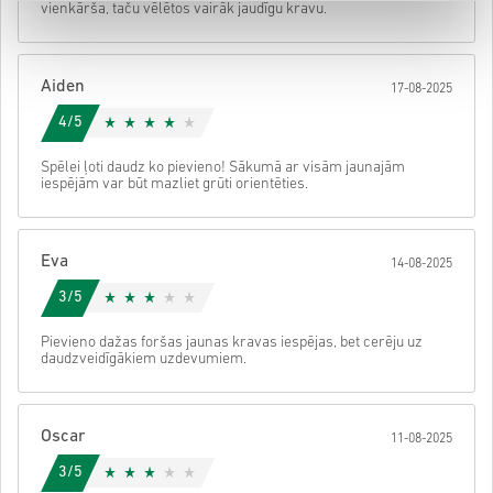
vienkārša, taču vēlētos vairāk jaudīgu kravu.
• Pabeidz pasūtījumu
Pēc tam saņemsi e-pastu ar drošu saiti, lai piekļūtu savam kodam.
Aiden
17-08-2025
4/5
Spēlei ļoti daudz ko pievieno! Sākumā ar visām jaunajām
iespējām var būt mazliet grūti orientēties.
Eva
14-08-2025
3/5
Pievieno dažas foršas jaunas kravas iespējas, bet cerēju uz
daudzveidīgākiem uzdevumiem.
Oscar
11-08-2025
3/5