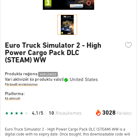
Euro Truck Simulator 2 - High
Power Cargo Pack DLC
(STEAM) WW
Produkta reģions:
WORLDWIDE
United States
Vari aktivizēt šo produktu valstī
Pārbaudīt ierobežojumus
Platforma:
Kā aktivizēt
3028
4,1/5
10
Atsauksmes
Pārdots!
Euro Truck Simulator 2 - High Power Cargo Pack DLC (STEAM) WW is a
digital code with no expiry date. Once bought, this downloadable code will