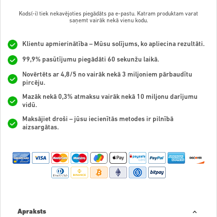
Kods(-i) tiek nekavējoties piegādāts pa e-pastu. Katram produktam varat
saņemt vairāk nekā vienu kodu.
Klientu apmierinātība – Mūsu solījums, ko apliecina rezultāti.
99,9% pasūtījumu piegādāti 60 sekunžu laikā.
Novērtēts ar 4,8/5 no vairāk nekā 3 miljoniem pārbaudītu
pircēju.
Mazāk nekā 0,3% atmaksu vairāk nekā 10 miljonu darījumu
vidū.
Maksājiet droši – jūsu iecienītās metodes ir pilnībā
aizsargātas.
Apraksts