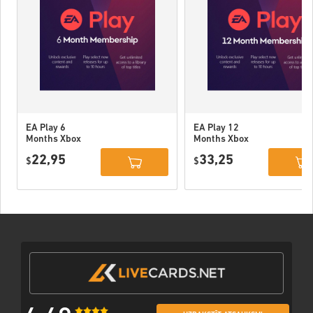
EA Play 6
EA Play 12
Months Xbox
Months Xbox
One / Xbox
One / Xbox
22,95
33,25
Series X|S
$
Series X|S
$