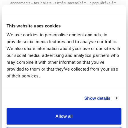
abonements – tas ir biļete uz izpēti, sacensībām un populārākajām
EA spēlēm. Ar ekskluzīvām priekšrocībām un augošu bibliotēku EA
Play piedāvā bezgalīgu izklaidi.
👉 Pērc lētāko EA Play abonementu tagad Livecards.net un izbaudi
This website uses cookies
vairāk spēļu, vairāk balvu un vairāk jautrības.
We use cookies to personalise content and ads, to
provide social media features and to analyse our traffic.
Kā tas darbojas Livecards.net
We also share information about your use of our site with
our social media, advertising and analytics partners who
Atruna
Jauns Livecards.net? Digitālo kodu iegāde ir ātra un vienkārša:
may combine it with other information that you’ve
provided to them or that they’ve collected from your use
•
Priekšpasūtīšanas
produkti tiks piegādāti pirms norādītā
of their services.
izlaišanas datuma vai tajā, savukārt noliktavā esošās preces
Uzrakstīt atsauksmi
4/5
10
Atsauksmes
tiks piegādātas uzreiz, gaidot drošības pārbaudes.
• Pirkumi, kas tiek uzskatīti par komerciāliem nolūkiem, netiks
pieņemti.
Show details
Jūs pērkat tikai digitālu produktu.
Maya
17-08-2025
• Lai iegūtu plašāku informāciju, lūdzu, skatiet mūsu FAQ.
Dota zvaigzne:
3/5
• Ja rodas problēmas ar pirkumu, lūdzu, informējiet mūs,
izmantojot mūsu
Sazinieties ar mums veidlapu
.
Allow all
• Šos lejupielādējamos kodus ir izstrādājis spēles izstrādātājs,
Bija jāuzgaida, kamēr kods atnāk, bet, kad viss bija uzstādīts, tas
un tāpēc tie ir oriģināli.
darbojās labi.