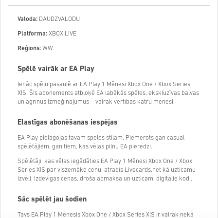
Valoda:
DAUDZVALODU
Platforma:
XBOX LIVE
Reģions:
WW
Spēlē vairāk ar EA Play
Ienāc spēļu pasaulē ar EA Play 1 Mēnesi Xbox One / Xbox Series
X|S. Šis abonements atbloķē EA labākās spēles, ekskluzīvas balvas
un agrīnus izmēģinājumus – vairāk vērtības katru mēnesi.
Elastīgas abonēšanas iespējas
EA Play pielāgojas tavam spēles stilam. Piemērots gan casual
spēlētājiem, gan tiem, kas vēlas pilnu EA pieredzi.
Spēlētāji, kas vēlas iegādāties EA Play 1 Mēnesi Xbox One / Xbox
Series X|S par viszemāko cenu, atradīs Livecards.net kā uzticamu
izvēli. Izdevīgas cenas, droša apmaksa un uzticami digitālie kodi.
Sāc spēlēt jau šodien
Tavs EA Play 1 Mēnesis Xbox One / Xbox Series X|S ir vairāk nekā