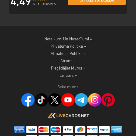
4,49
UZRAKSTĪT ATSAUKSMI
345 ATSAUKSMES
Noteikumi Un Nosacījumi »
Privātuma Politika »
Atmaksas Politika »
Atruna »
Piegādājiet Mums »
Emuārs »
Seko mums