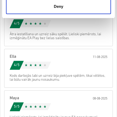
• Šiem kodiem nav derīguma termiņa.
Deny
• Lejupielādējams saturs vai DLC produkti — lai spēlētu šo
paplašinājumu, jums ir jābūt oriģinālajai spēlei.
Sophie
• Dažiem produktiem varat saņemt vairāk nekā vienu kodu.
14-08-2025
Noskaties ātro ceļvedi augstāk vai seko soļiem zemāk 👇
4/5
• Izvēlies produktu
• Ievadi savu e-pasta adresi
Sūtīt
Atcelt
Ātra iestatīšana un uzreiz sāku spēlēt. Lieliski piemērots, lai
• Izvēlies sev vēlamo maksājuma veidu
izmēģinātu EA Play bez lielas saistības.
• Pabeidz pasūtījumu
Pēc tam saņemsi e-pastu ar drošu saiti, lai piekļūtu savam kodam.
Ella
11-08-2025
4/5
Kods darbojās labi un uzreiz bija piekļuve spēlēm, tikai vēlētos,
lai būtu vairāk jaunu nosaukumu.
Maya
08-08-2025
5/5