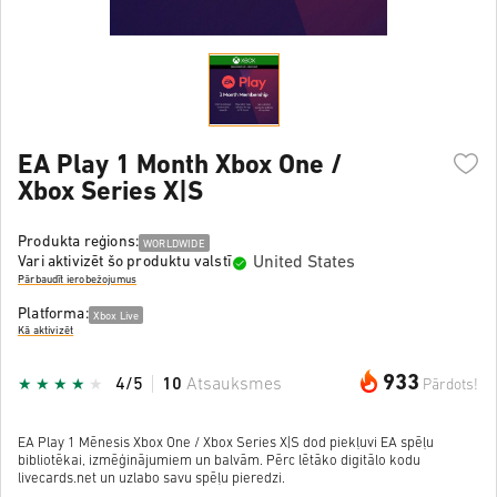
EA Play 1 Month Xbox One /
Xbox Series X|S
Produkta reģions:
WORLDWIDE
United States
Vari aktivizēt šo produktu valstī
Pārbaudīt ierobežojumus
Platforma:
Xbox Live
Kā aktivizēt
933
4/5
10
Atsauksmes
Pārdots!
EA Play 1 Mēnesis Xbox One / Xbox Series X|S dod piekļuvi EA spēļu
bibliotēkai, izmēģinājumiem un balvām. Pērc lētāko digitālo kodu
livecards.net un uzlabo savu spēļu pieredzi.