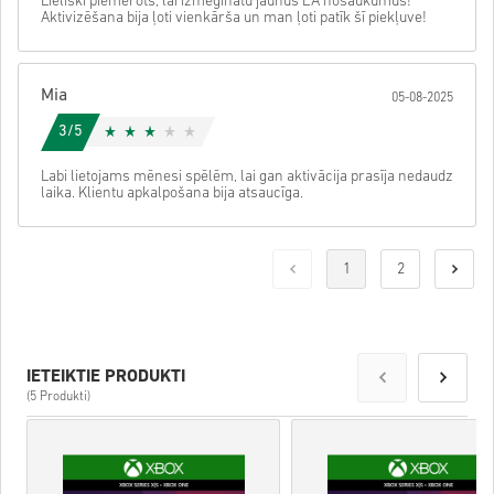
Lieliski piemērots, lai izmēģinātu jaunus EA nosaukumus!
Aktivizēšana bija ļoti vienkārša un man ļoti patīk šī piekļuve!
Mia
05-08-2025
3/5
Labi lietojams mēnesi spēlēm, lai gan aktivācija prasīja nedaudz
laika. Klientu apkalpošana bija atsaucīga.
1
2
IETEIKTIE PRODUKTI
(5 Produkti)