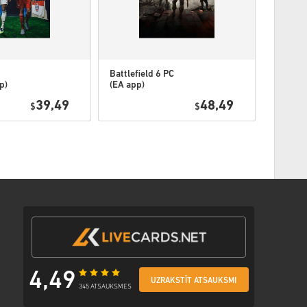
juma veidu
ošu saiti, lai piekļūtu savam kodam.
Battlefield 6 PC
Battlefi
p)
(EA app)
Phanto
Edition
39,49
48,49
$
$
app)
4,49
UZRAKSTĪT ATSAUKSMI
345 ATSAUKSMES