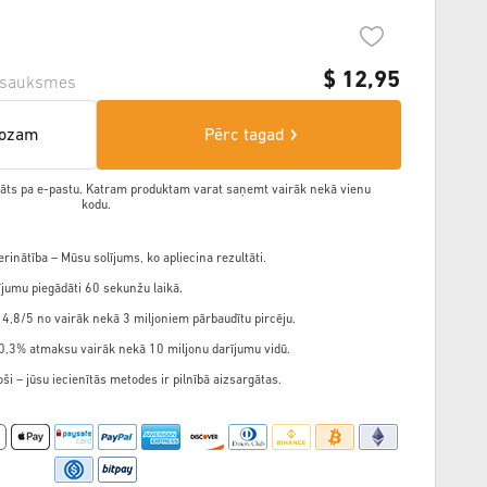
$
12,95
tsauksmes
rozam
Pērc tagad
ādāts pa e-pastu. Katram produktam varat saņemt vairāk nekā vienu
kodu.
rinātība – Mūsu solījums, ko apliecina rezultāti.
jumu piegādāti 60 sekunžu laikā.
 4,8/5 no vairāk nekā 3 miljoniem pārbaudītu pircēju.
,3% atmaksu vairāk nekā 10 miljonu darījumu vidū.
ši – jūsu iecienītās metodes ir pilnībā aizsargātas.