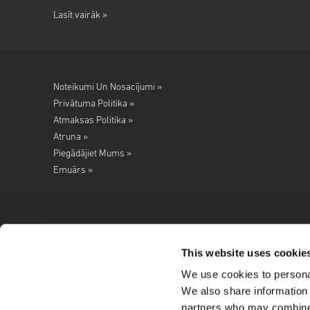
Lasīt vairāk »
Noteikumi Un Nosacījumi »
Privātuma Politika »
Atmaksas Politika »
Atruna »
Piegādājiet Mums »
Emuārs »
This website uses cookie
We use cookies to personal
Seko mums
We also share information 
partners who may combine i