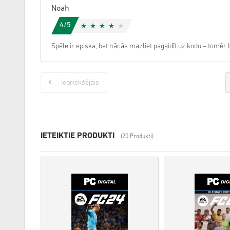
Noah
4/5
Spēle ir episka, bet nācās mazliet pagaidīt uz kodu – tomēr b
Iepriekšējais
IETEIKTIE PRODUKTI
(20 Produkti)