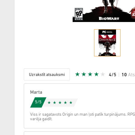
Uzrakstīt atsauksmi
4/5
10
At
Dota zvai
Marta
5/5
Viss ir sagatavots Origin un man ļoti patīk turpinājums. RPG e
varēja gaidīt.