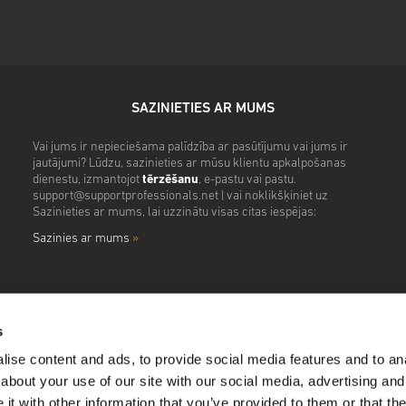
SAZINIETIES AR MUMS
Vai jums ir nepieciešama palīdzība ar pasūtījumu vai jums ir
jautājumi? Lūdzu, sazinieties ar mūsu klientu apkalpošanas
dienestu, izmantojot
tērzēšanu
, e-pastu vai pastu.
support@supportprofessionals.net
| vai noklikšķiniet uz
Sazinieties ar mums, lai uzzinātu visas citas iespējas:
Sazinies ar mums
»
s
ise content and ads, to provide social media features and to anal
about your use of our site with our social media, advertising and
t with other information that you’ve provided to them or that the