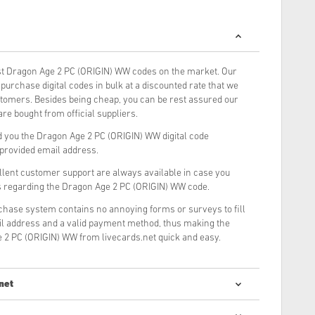
t Dragon Age 2 PC (ORIGIN) WW codes on the market. Our
urchase digital codes in bulk at a discounted rate that we
stomers. Besides being cheap, you can be rest assured our
re bought from official suppliers.
 you the Dragon Age 2 PC (ORIGIN) WW digital code
r provided email address.
llent customer support are always available in case you
s regarding the Dragon Age 2 PC (ORIGIN) WW code.
rchase system contains no annoying forms or surveys to fill
il address and a valid payment method, thus making the
 2 PC (ORIGIN) WW from livecards.net quick and easy.
net