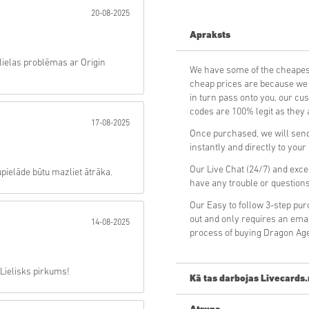
20-08-2025
Sūtīt
Apraksts
nelielas problēmas ar Origin
We have some of the cheapes
cheap prices are because we p
in turn pass onto you, our cu
codes are 100% legit as they a
17-08-2025
Once purchased, we will send
instantly and directly to you
Our Live Chat (24/7) and exce
upielāde būtu mazliet ātrāka.
have any trouble or question
Our Easy to follow 3-step pu
out and only requires an ema
14-08-2025
process of buying Dragon Age
 Lielisks pirkums!
Kā tas darbojas Livecards.