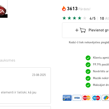
3613
Pārdots!
4/5
10
A
Pievienot g
Kods(-i) tiek nekavējoties pieg
Klientu apmie
sauksmes
99,9% pasūtī
gzne:
Novērtēts ar
23-08-2025
Mazāk nekā 0
Maksājiet dro
lementi ir lieliski, kā jau