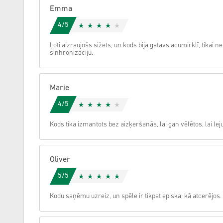
Emma
Atcelt
4/5
Ļoti aizraujošs sižets, un kods bija gatavs acumirklī, tikai 
sinhronizāciju.
Marie
4/5
Kods tika izmantots bez aizķeršanās, lai gan vēlētos, lai lej
Oliver
5/5
Kodu saņēmu uzreiz, un spēle ir tikpat episka, kā atcerējos.