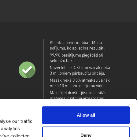
Klientu apmierinātība – Mūsu
solījums, ko apliecina rezultāti.
99,9% pasūtījumu piegādāti 60
sekunžu laikā.
Novērtēts ar 4,8/5 no vairāk nekā
3 miljoniem pārbaudītu pircēju.
Mazāk nekā 0,3% atmaksu vairāk
nekā 10 miljonu darījumu vidū.
Maksājiet droši – jūsu iecienītās
metodes ir pilnībā aizsargātas.
Allow all
yse our traffic.
 analytics
Deny
y’ve collected