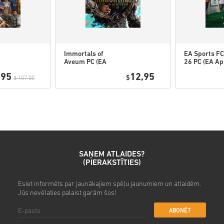
• Ievadi savu e-pasta adresi
• Izvēlies sev vēlamo maksā
• Pabeidz pasūtījumu
Pēc tam saņemsi e-pastu ar dr
Immortals of
EA Sports FC
Aveum PC (EA
26 PC (EA Ap
app) WW
,95
12,95
$
$ 107,00
SAŅEM ATLAIDES?
(PIERAKSTĪTIES)
Esiet informēts par jaunākajiem spēļu jaunumiem un atlaidēm.
Jūs nevēlaties palaist garām šos!
ABONĒT