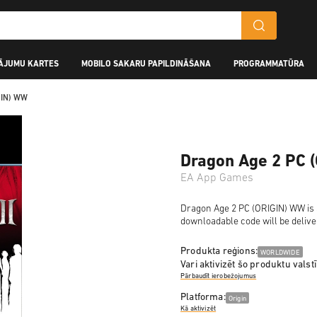
ĀJUMU KARTES
MOBILO SAKARU PAPILDINĀŠANA
PROGRAMMATŪRA
GIN) WW
Dragon Age 2 PC 
EA App Games
Dragon Age 2 PC (ORIGIN) WW is a 
downloadable code will be delive
Produkta reģions:
WORLDWIDE
Vari aktivizēt šo produktu valstī
Pārbaudīt ierobežojumus
Platforma:
Origin
Kā aktivizēt