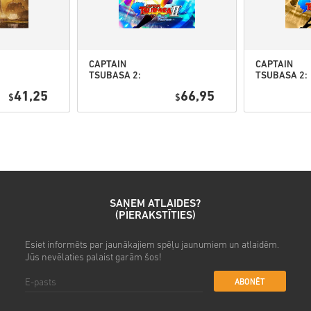
• Ievadi savu e-pasta adresi
• Izvēlies sev vēlamo maksā
• Pabeidz pasūtījumu
Pēc tam saņemsi e-pastu ar dr
CAPTAIN
CAPTAIN
TSUBASA 2:
TSUBASA 2:
WORLD
WORLD
41,25
66,95
$
FIGHTERS PC
$
FIGHTERS
(STEAM) EU
Deluxe Editi
PC (STEAM) 
SAŅEM ATLAIDES?
(PIERAKSTĪTIES)
Esiet informēts par jaunākajiem spēļu jaunumiem un atlaidēm.
Jūs nevēlaties palaist garām šos!
ABONĒT