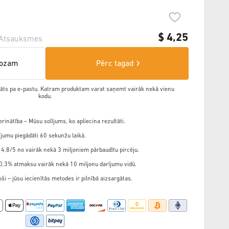
$
4,25
Atsauksmes
rozam
Pērc tagad
ādāts pa e-pastu. Katram produktam varat saņemt vairāk nekā vienu
kodu.
rinātība – Mūsu solījums, ko apliecina rezultāti.
jumu piegādāti 60 sekunžu laikā.
 4,8/5 no vairāk nekā 3 miljoniem pārbaudītu pircēju.
,3% atmaksu vairāk nekā 10 miljonu darījumu vidū.
ši – jūsu iecienītās metodes ir pilnībā aizsargātas.