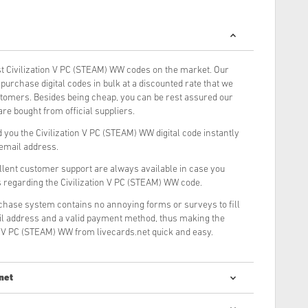
 Civilization V PC (STEAM) WW codes on the market. Our
urchase digital codes in bulk at a discounted rate that we
stomers. Besides being cheap, you can be rest assured our
re bought from official suppliers.
you the Civilization V PC (STEAM) WW digital code instantly
 email address.
llent customer support are always available in case you
s regarding the Civilization V PC (STEAM) WW code.
rchase system contains no annoying forms or surveys to fill
il address and a valid payment method, thus making the
n V PC (STEAM) WW from livecards.net quick and easy.
net