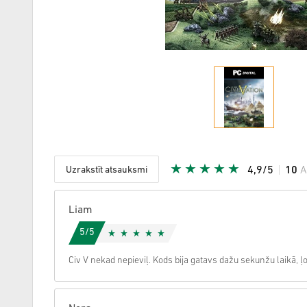
Uzrakstīt atsauksmi
4,9/5
10
A
Dota zvai
Liam
5/5
Civ V nekad nepieviļ. Kods bija gatavs dažu sekunžu laikā, ļ