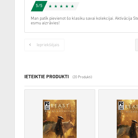
5/5
Man patīk pievienot šo klasiku savai kolekcijai. Aktivācija St
esmu aizrāvies!
Iepriekšējais
IETEIKTIE PRODUKTI
(20 Produkti)