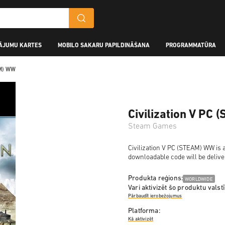
ĀJUMU KARTES
MOBILO SAKARU PAPILDINĀŠANA
PROGRAMMATŪRA
AM) WW
Civilization V PC
Steam Games
Civilization V PC (STEAM) WW is a
downloadable code will be delive
Produkta reģions:
WORLDWIDE
Vari aktivizēt šo produktu valstī
Pārbaudīt ierobežojumus
Platforma:
Kā aktivizēt