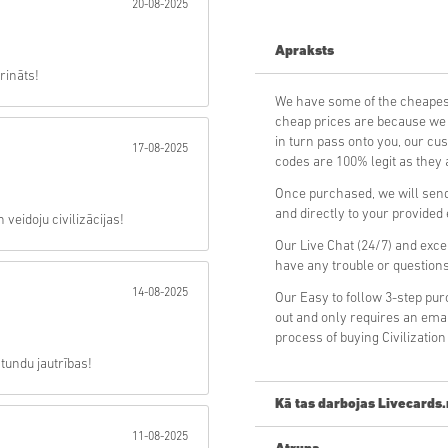
20-08-2025
Sūtīt
Apraksts
rināts!
We have some of the cheapest
cheap prices are because we p
in turn pass onto you, our cu
17-08-2025
codes are 100% legit as they a
Once purchased, we will send 
and directly to your provided
 veidoju civilizācijas!
Our Live Chat (24/7) and exce
have any trouble or question
14-08-2025
Our Easy to follow 3-step pu
out and only requires an ema
process of buying Civilizatio
tundu jautrības!
Kā tas darbojas Livecards.
11-08-2025