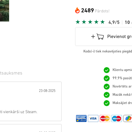
2489
Pārdots!
4,9/5
10
Pievienot g
Kods(-i) tiek nekavējoties pieg
Klientu apmie
tsauksmes
99,9% pasūtī
gzne:
Novērtēts ar
23-08-2025
Mazāk nekā 0
Maksājiet dro
oti vienkārši uz Steam.