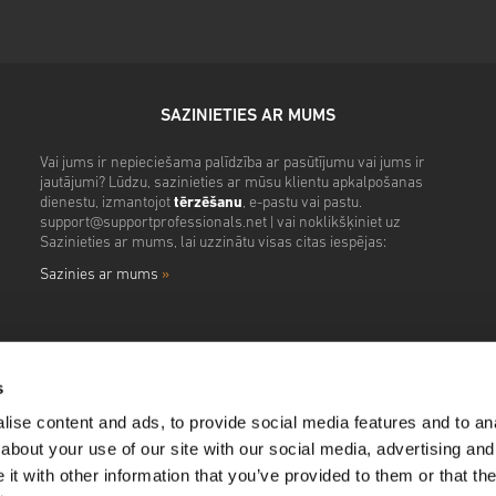
SAZINIETIES AR MUMS
Vai jums ir nepieciešama palīdzība ar pasūtījumu vai jums ir
jautājumi? Lūdzu, sazinieties ar mūsu klientu apkalpošanas
dienestu, izmantojot
tērzēšanu
, e-pastu vai pastu.
support@supportprofessionals.net
| vai noklikšķiniet uz
Sazinieties ar mums, lai uzzinātu visas citas iespējas:
Sazinies ar mums
»
s
ise content and ads, to provide social media features and to anal
about your use of our site with our social media, advertising and
t with other information that you’ve provided to them or that the