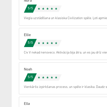
Nora
5/5
Atcelt
Viegla uzstādīšana un klasiska Civilization spēle. Ļoti apmie
Ellie
5/5
Civ V nekad nenoveco. Aktivācija bija ātra, un es jau drīz vien
Noah
5/5
Vienkāršs izpirkšanas process, un spēle ir klasika. Daudz s
Ella