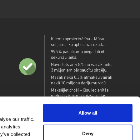
Klientu apmierinātība – Mūsu
solījums, ko apliecina rezultāti.
99,9% pasūtījumu piegādāti 60
sekunžu laikā.
Novērtēts ar 4,8/5 no vairāk nekā
3 miljoniem pārbaudītu pircēju.
Mazāk nekā 0,3% atmaksu vairāk
nekā 10 miljonu darījumu vidū.
Maksājiet droši – jūsu iecienītās
metodes ir pilnībā aizsargātas.
Allow all
yse our traffic.
 analytics
Deny
y’ve collected