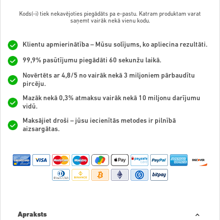
Kods(-i) tiek nekavējoties piegādāts pa e-pastu. Katram produktam varat
saņemt vairāk nekā vienu kodu.
Klientu apmierinātība – Mūsu solījums, ko apliecina rezultāti.
99,9% pasūtījumu piegādāti 60 sekunžu laikā.
Novērtēts ar 4,8/5 no vairāk nekā 3 miljoniem pārbaudītu
pircēju.
Mazāk nekā 0,3% atmaksu vairāk nekā 10 miljonu darījumu
vidū.
Maksājiet droši – jūsu iecienītās metodes ir pilnībā
aizsargātas.
Apraksts