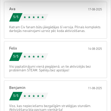
Pēc tam saņemsi e-pastu ar drošu saiti, lai piekļūtu savam kodam.
Ava
17-08-2025
5/5
Katram Civ fanam būtu jāiegādājas šī versija. Pilnais komplekts
darbojās nevainojami uzreiz pēc koda aktivizēšanas.
Felix
14-08-2025
5/5
Visi paplašinājumi vienā piegājienā, un tie aktivizējās bez
problēmām STEAM. Spēlēju bez apstājas!
Benjamin
11-08-2025
5/5
Viss, kas nepieciešams bezgalīgām stratēģijas stundām.
Aktivizēšana bija pavisam vienkārša!