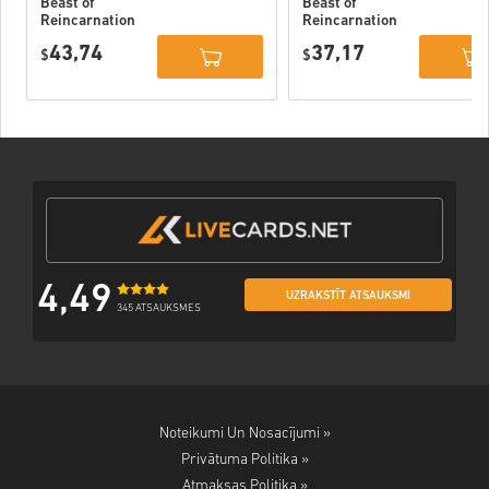
Beast of
Beast of
Reincarnation
Reincarnation
Deluxe Edition
PC (STEAM)
43,74
37,17
PC (STEAM)
$
$
4,49
UZRAKSTĪT ATSAUKSMI
345 ATSAUKSMES
Noteikumi Un Nosacījumi »
Privātuma Politika »
Atmaksas Politika »