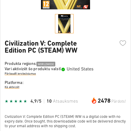
Civilization V: Complete
Edition PC (STEAM) WW
Produkta reģions:
WORLDWIDE
United States
Vari aktivizēt šo produktu valstī
Pārbaudīt ierobežojumus
Platforma:
Kā aktivizēt
2478
4,9/5
10
Atsauksmes
Pārdots!
Civilization V: Complete Edition PC (STEAM) WW is a digital code with no
expiry date. Once bought, this downloadable code will be delivered directly
to your email address with no shipping cost.