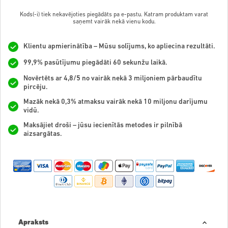
Kods(-i) tiek nekavējoties piegādāts pa e-pastu. Katram produktam varat
saņemt vairāk nekā vienu kodu.
Klientu apmierinātība – Mūsu solījums, ko apliecina rezultāti.
99,9% pasūtījumu piegādāti 60 sekunžu laikā.
Novērtēts ar 4,8/5 no vairāk nekā 3 miljoniem pārbaudītu
pircēju.
Mazāk nekā 0,3% atmaksu vairāk nekā 10 miljonu darījumu
vidū.
Maksājiet droši – jūsu iecienītās metodes ir pilnībā
aizsargātas.
Apraksts