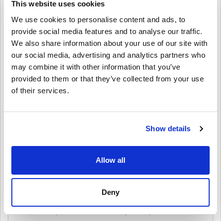
This website uses cookies
Atruna
Jauns Livecards.net? Digitālo kodu iegāde ir ātra un vienkārša:
We use cookies to personalise content and ads, to
provide social media features and to analyse our traffic.
•
Priekšpasūtīšanas
produkti tiks piegādāti pirms norādītā
We also share information about your use of our site with
izlaišanas datuma vai tajā, savukārt noliktavā esošās preces
Uzrakstīt atsauksmi
4,3/5
10
Atsauksmes
our social media, advertising and analytics partners who
tiks piegādātas uzreiz, gaidot drošības pārbaudes.
• Pirkumi, kas tiek uzskatīti par komerciāliem nolūkiem, netiks
may combine it with other information that you’ve
pieņemti.
provided to them or that they’ve collected from your use
Jūs pērkat tikai digitālu produktu.
Elly
23-08-2025
of their services.
• Lai iegūtu plašāku informāciju, lūdzu, skatiet mūsu FAQ.
Dota zvaigzne:
5/5
• Ja rodas problēmas ar pirkumu, lūdzu, informējiet mūs,
izmantojot mūsu
Sazinieties ar mums veidlapu
.
• Šos lejupielādējamos kodus ir izstrādājis spēles izstrādātājs,
Padari savu pilsētu stilīgāku ar foršām džezmūzikām! Džeza
un tāpēc tie ir oriģināli.
tēma lieliski sader ar manām pilsētas naktīm. Obligāts
Show details
ieguvums jebkuram Skylines fanam.
• Šiem kodiem nav derīguma termiņa.
• Lejupielādējams saturs vai DLC produkti — lai spēlētu šo
paplašinājumu, jums ir jābūt oriģinālajai spēlei.
Allow all
• Dažiem produktiem varat saņemt vairāk nekā vienu kodu.
Noskaties ātro ceļvedi augstāk vai seko soļiem zemāk 👇
Freya
20-08-2025
• Izvēlies produktu
5/5
• Ievadi savu e-pasta adresi
Deny
Sūtīt
Atcelt
• Izvēlies sev vēlamo maksājuma veidu
All That Jazz DLC ir mūzikas cienītāja sapnis. Pievieno lieliskus
• Pabeidz pasūtījumu
skaņdarbus, pie kuriem strādāt, būvējot savu pilsētu.