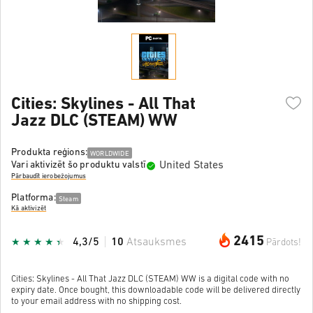
Cities: Skylines - All That
Jazz DLC (STEAM) WW
Produkta reģions:
WORLDWIDE
United States
Vari aktivizēt šo produktu valstī
Pārbaudīt ierobežojumus
Platforma:
Steam
Kā aktivizēt
2415
4,3/5
10
Atsauksmes
Pārdots!
Cities: Skylines - All That Jazz DLC (STEAM) WW is a digital code with no
expiry date. Once bought, this downloadable code will be delivered directly
to your email address with no shipping cost.