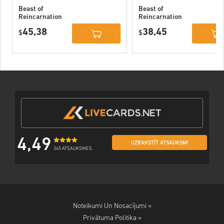
Beast of
Beast of
Reincarnation
Reincarnation
Deluxe Edition
PC (STEAM)
45,38
38,45
PC (STEAM)
$
$
4,49
UZRAKSTĪT ATSAUKSMI
345 ATSAUKSMES
Noteikumi Un Nosacījumi »
Privātuma Politika »