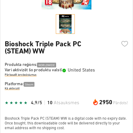
Bioshock Triple Pack PC
(STEAM) WW
Produkta reģions:
WORLDWIDE
United States
Vari aktivizēt šo produktu valstī
Pārbaudīt ierobežojumus
Platforma:
Steam
Kā aktivizēt
2950
4,9/5
10
Atsauksmes
Pārdots!
Bioshock Triple Pack PC (STEAM) WW is a digital code with no expiry date.
Once bought, this downloadable code will be delivered directly to your
email address with no shipping cost.