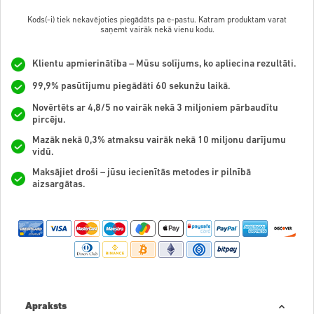
Kods(-i) tiek nekavējoties piegādāts pa e-pastu. Katram produktam varat
saņemt vairāk nekā vienu kodu.
Klientu apmierinātība – Mūsu solījums, ko apliecina rezultāti.
99,9% pasūtījumu piegādāti 60 sekunžu laikā.
Novērtēts ar 4,8/5 no vairāk nekā 3 miljoniem pārbaudītu
pircēju.
Mazāk nekā 0,3% atmaksu vairāk nekā 10 miljonu darījumu
vidū.
Maksājiet droši – jūsu iecienītās metodes ir pilnībā
aizsargātas.
Apraksts