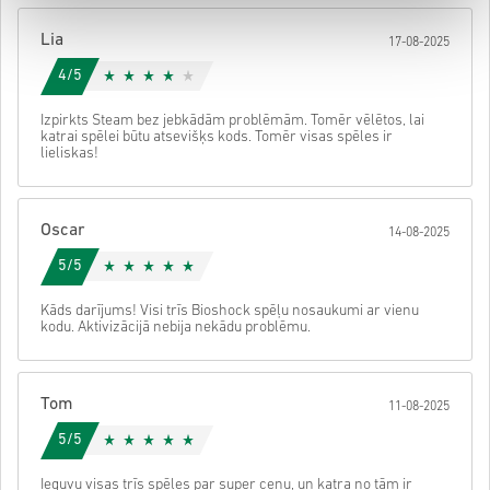
Pēc tam saņemsi e-pastu ar drošu saiti, lai piekļūtu savam kodam.
Lia
17-08-2025
4/5
Izpirkts Steam bez jebkādām problēmām. Tomēr vēlētos, lai
katrai spēlei būtu atsevišķs kods. Tomēr visas spēles ir
lieliskas!
Oscar
14-08-2025
5/5
Kāds darījums! Visi trīs Bioshock spēļu nosaukumi ar vienu
kodu. Aktivizācijā nebija nekādu problēmu.
Tom
11-08-2025
5/5
Ieguvu visas trīs spēles par super cenu, un katra no tām ir