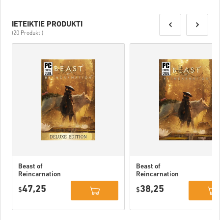
IETEIKTIE PRODUKTI
(20 Produkti)
Beast of
Beast of
Reincarnation
Reincarnation
Deluxe Edition
PC (STEAM)
47,25
38,25
PC (STEAM)
$
$