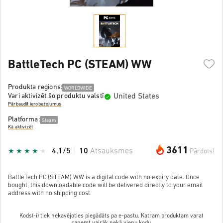
BattleTech PC (STEAM) WW
Produkta reģions:
WORLDWIDE
United States
Vari aktivizēt šo produktu valstī
Pārbaudīt ierobežojumus
Platforma:
Steam
Kā aktivizēt
3611
4,1/5
10
Atsauksmes
Pārdots!
BattleTech PC (STEAM) WW is a digital code with no expiry date. Once
bought, this downloadable code will be delivered directly to your email
address with no shipping cost.
Kods(-i) tiek nekavējoties piegādāts pa e-pastu. Katram produktam varat
saņemt vairāk nekā vienu kodu.