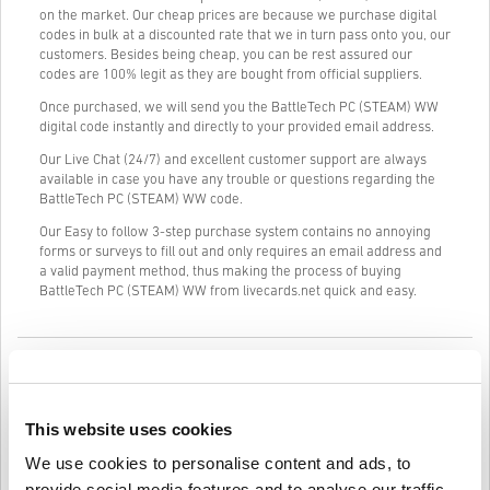
on the market. Our cheap prices are because we purchase digital
codes in bulk at a discounted rate that we in turn pass onto you, our
customers. Besides being cheap, you can be rest assured our
codes are 100% legit as they are bought from official suppliers.
Once purchased, we will send you the BattleTech PC (STEAM) WW
digital code instantly and directly to your provided email address.
Our Live Chat (24/7) and excellent customer support are always
available in case you have any trouble or questions regarding the
BattleTech PC (STEAM) WW code.
Our Easy to follow 3-step purchase system contains no annoying
forms or surveys to fill out and only requires an email address and
a valid payment method, thus making the process of buying
BattleTech PC (STEAM) WW from livecards.net quick and easy.
Kā tas darbojas Livecards.net
Atruna
Jauns Livecards.net? Digitālo kodu iegāde ir ātra un vienkārša:
This website uses cookies
We use cookies to personalise content and ads, to
•
Priekšpasūtīšanas
produkti tiks piegādāti pirms norādītā
izlaišanas datuma vai tajā, savukārt noliktavā esošās preces
provide social media features and to analyse our traffic.