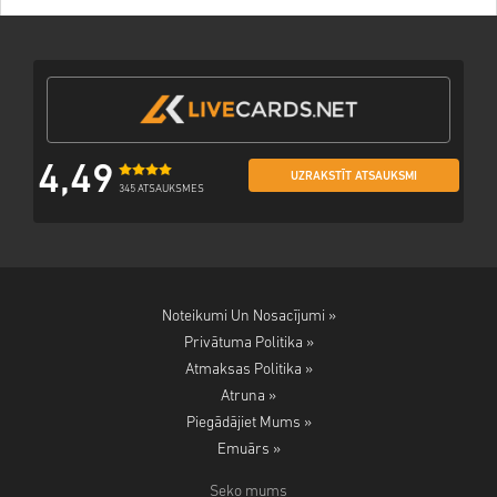
4,49
UZRAKSTĪT ATSAUKSMI
345 ATSAUKSMES
Noteikumi Un Nosacījumi »
Privātuma Politika »
Atmaksas Politika »
Atruna »
Piegādājiet Mums »
Emuārs »
Seko mums