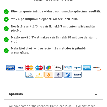
Klientu apmierinātība – Mūsu solījums, ko apliecina rezultāti.
99,9% pasūtījumu piegādāti 60 sekunžu laikā.
Novērtēts ar 4,8/5 no vairāk nekā 3 miljoniem pārbaudītu
pircēju.
Mazāk nekā 0,3% atmaksu vairāk nekā 10 miljonu darījumu
vidū.
Maksājiet droši – jūsu iecienītās metodes ir pilnībā
aizsargātas.
Apraksts
We have some of the cheapest BattleTech PC (STEAM) WW codes