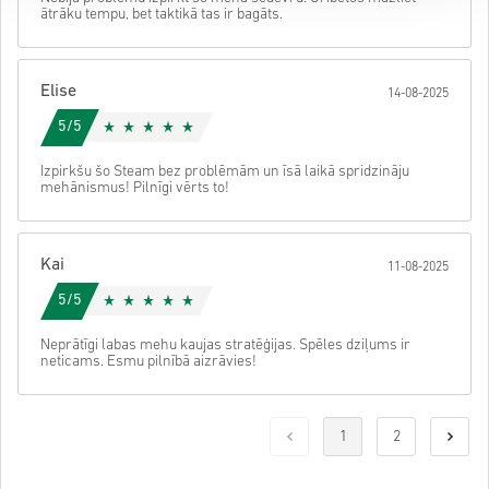
ātrāku tempu, bet taktikā tas ir bagāts.
Elise
14-08-2025
5/5
Izpirkšu šo Steam bez problēmām un īsā laikā spridzināju
mehānismus! Pilnīgi vērts to!
Kai
11-08-2025
5/5
Neprātīgi labas mehu kaujas stratēģijas. Spēles dziļums ir
neticams. Esmu pilnībā aizrāvies!
1
2