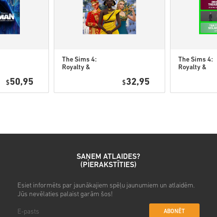
• Izvēlies produktu
• Ievadi savu e-pasta adresi
• Izvēlies sev vēlamo maksā
• Pabeidz pasūtījumu
The Sims 4:
The Sims 4:
Pēc tam saņemsi e-pastu ar dr
Royalty &
Royalty &
Legacy DLC PC
Legacy Gran
50,95
32,95
$
(EA app)
$
Bundle DLC 
(EA app)
SAŅEM ATLAIDES?
(PIERAKSTĪTIES)
Esiet informēts par jaunākajiem spēļu jaunumiem un atlaidēm.
Jūs nevēlaties palaist garām šos!
ABONĒT