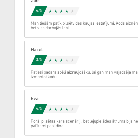
Zoe
4/5
Atcelt
Man tiešām patīk pilsētvides kaujas iestatījumi. Kods aizņē
bet viss darbojās labi.
Hazel
3/5
Patiesi padara spēli aizraujošāku, lai gan man vajadzēja mazl
izmantot kodu!
Eva
4/5
Forši pilsētas kara scenāriji, bet lejupielādes ātrums bija 
patīkami papildina.