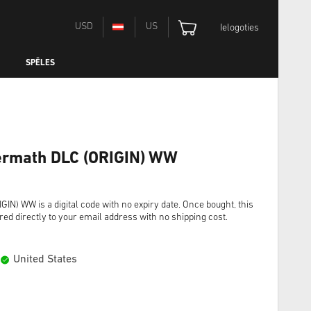
USD
US
Ielogoties
SPĒLES
ftermath DLC (ORIGIN) WW
IGIN) WW is a digital code with no expiry date. Once bought, this
red directly to your email address with no shipping cost.
United States