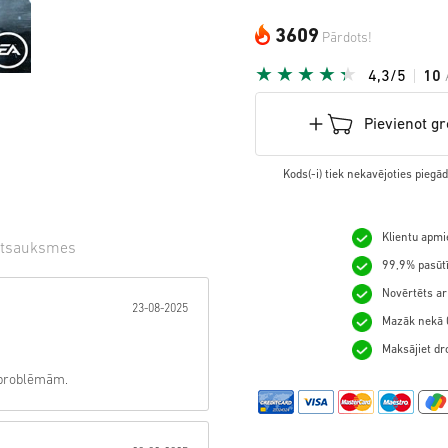
3609
Pārdots!
4,3/5
10
Pievienot g
Kods(-i) tiek nekavējoties pieg
Klientu apmie
tsauksmes
99,9% pasūtī
gzne:
Novērtēts ar
23-08-2025
Mazāk nekā 0
Maksājiet dro
m problēmām.