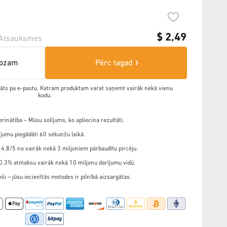
$
2,49
Atsauksmes
rozam
Pērc tagad
ādāts pa e-pastu. Katram produktam varat saņemt vairāk nekā vienu
kodu.
rinātība – Mūsu solījums, ko apliecina rezultāti.
jumu piegādāti 60 sekunžu laikā.
 4,8/5 no vairāk nekā 3 miljoniem pārbaudītu pircēju.
,3% atmaksu vairāk nekā 10 miljonu darījumu vidū.
ši – jūsu iecienītās metodes ir pilnībā aizsargātas.