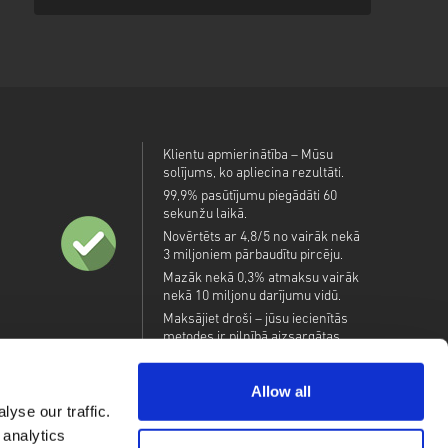
Klientu apmierinātība – Mūsu
solījums, ko apliecina rezultāti.
99,9% pasūtījumu piegādāti 60
sekunžu laikā.
Novērtēts ar 4,8/5 no vairāk nekā
3 miljoniem pārbaudītu pircēju.
Mazāk nekā 0,3% atmaksu vairāk
nekā 10 miljonu darījumu vidū.
Maksājiet droši – jūsu iecienītās
metodes ir pilnībā aizsargātas.
Allow all
yse our traffic.
 analytics