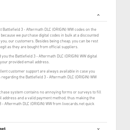
 Battlefield 3 - Aftermath DLC (ORIGIN) WW codes on the
because we purchase digital codes in bulk at a discounted
o you, our customers. Besides being cheap, you can be rest
git as they are bought from official suppliers.
you the Battlefield 3 - Aftermath DLC (ORIGIN) WW digital
o your provided email address.
llent customer support are always available in case you
 regarding the Battlefield 3 - Aftermath DLC (ORIGIN) WW
rchase system contains no annoying forms or surveys to fill
il address and a valid payment method, thus making the
 3 - Aftermath DLC (ORIGIN) WW from livecards.net quick
net