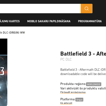
ĀJUMU KARTES
MOBILO SAKARU PAPILDINĀŠANA
PROGRAMMATŪRA
math DLC (ORIGIN) WW
Battlefield 3 - A
PC DLC
Battlefield 3 - Aftermath DLC (OR
downloadable code will be delive
Produkta reģions:
WORLDWIDE
Vari aktivizēt šo produktu valstī
Pārbaudīt ierobežojumus
Platforma:
Origin
Kā aktivizēt