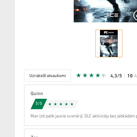
Uzrakstīt atsauksmi
4,3/5
10
A
Dota zvai
Quinn
5/5
Man ļoti patīk jaunie scenāriji, DLC aktivizēju bez jebkādā