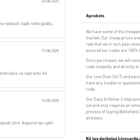
20-08-2025
Sūtīt
Apraksts
ma nedaudz ilgāk nekā gaidīju,
We have some of the cheapest
market. Our cheap prices are 
rate that we in turn pass ont
assured our codes are 100% le
17-08-2025
Once purchased, we will send 
code instantly and directly t
iet laika, lai saprastu, kā
Our Live Chat (24/7) and exce
have any trouble or questions
code.
Our Easy to follow 3-step pu
14-08-2025
out and only requires an ema
process of buying Battlefield
and easy.
nedaudz lēns. Kopumā tas spēli
Kā tas darbojas Livecards.