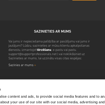
SAZINIETIES AR MUMS
Vai jums ir nepieciešama palīdzība ar pasūtījumu vai jums ir
jautājumi? Lūdzu, sazinieties ar mūsu klientu apkalpošanas
dienestu, izmantojot
tērzēšanu
, e-pastu vai pastu.
support@supportprofessionals.net
| vai noklikšķiniet uz
Sazinieties ar mums, lai uzzinātu visas citas iespējas:
Sazinies ar mums
»
s
ise content and ads, to provide social media features and to anal
about your use of our site with our social media, advertising and