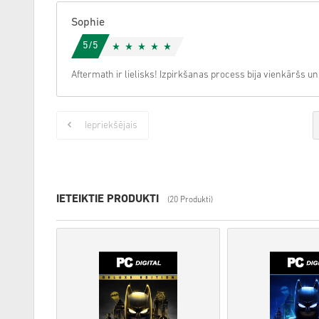
Sophie
5/5
Aftermath ir lielisks! Izpirkšanas process bija vienkāršs un
Iepriekšējais
IETEIKTIE PRODUKTI
(20 Produkti)