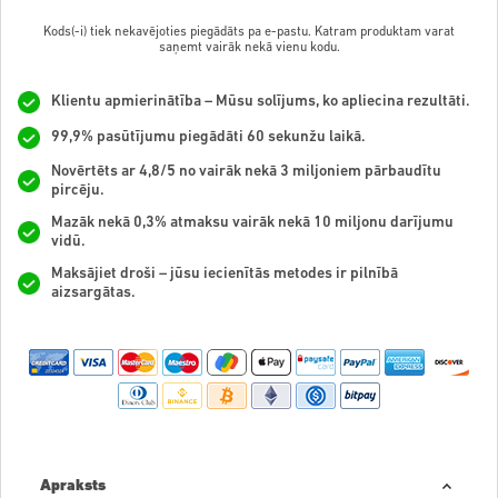
Kods(-i) tiek nekavējoties piegādāts pa e-pastu. Katram produktam varat
saņemt vairāk nekā vienu kodu.
Klientu apmierinātība – Mūsu solījums, ko apliecina rezultāti.
99,9% pasūtījumu piegādāti 60 sekunžu laikā.
Novērtēts ar 4,8/5 no vairāk nekā 3 miljoniem pārbaudītu
pircēju.
Mazāk nekā 0,3% atmaksu vairāk nekā 10 miljonu darījumu
vidū.
Maksājiet droši – jūsu iecienītās metodes ir pilnībā
aizsargātas.
Apraksts