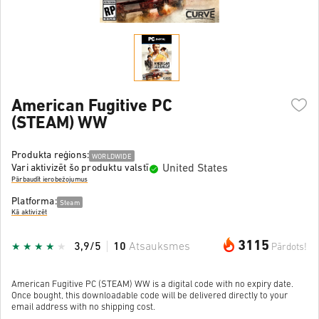
American Fugitive PC
(STEAM) WW
Produkta reģions:
WORLDWIDE
United States
Vari aktivizēt šo produktu valstī
Pārbaudīt ierobežojumus
Platforma:
Steam
Kā aktivizēt
3115
3,9/5
10
Atsauksmes
Pārdots!
American Fugitive PC (STEAM) WW is a digital code with no expiry date.
Once bought, this downloadable code will be delivered directly to your
email address with no shipping cost.