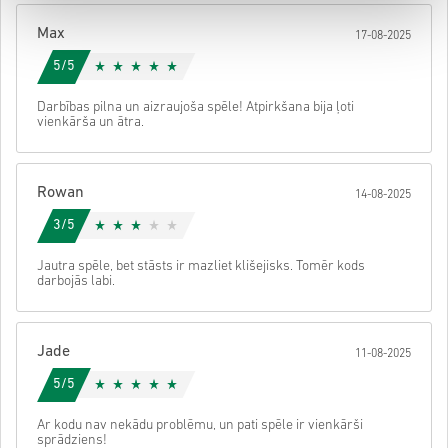
Max
17-08-2025
5/5
Darbības pilna un aizraujoša spēle! Atpirkšana bija ļoti
vienkārša un ātra.
Rowan
14-08-2025
3/5
Jautra spēle, bet stāsts ir mazliet klišejisks. Tomēr kods
darbojās labi.
Jade
11-08-2025
5/5
Ar kodu nav nekādu problēmu, un pati spēle ir vienkārši
sprādziens!