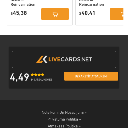
Beast of
Beast of
Reincarnation
Reincarnation
Deluxe Edition
PC (STEAM)
45,38
40,41
PC (STEAM)
$
$
4,49
UZRAKSTĪT ATSAUKSMI
345 ATSAUKSMES
Noteikumi Un Nosacījumi »
Privātuma Politika »
Atmaksas Politika »