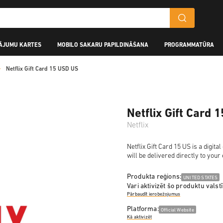
ĀJUMU KARTES
MOBILO SAKARU PAPILDINĀŠANA
PROGRAMMATŪRA
Netflix Gift Card 15 USD US
Netflix Gift Card 
Netflix
Netflix Gift Card 15 US is a digi
will be delivered directly to you
Produkta reģions:
UNITED STATES
Vari aktivizēt šo produktu valstī
Pārbaudīt ierobežojumus
Platforma:
Official Website
Kā aktivizēt