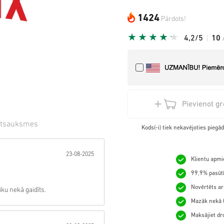
1424
Pārdots!
4,2/5
10
Pievienot g
tsauksmes
Kods(-i) tiek nekavējoties pieg
gzne:
23-08-2025
Klientu apmie
99,9% pasūtī
Novērtēts ar
ku nekā gaidīts.
Mazāk nekā 0
Maksājiet dro