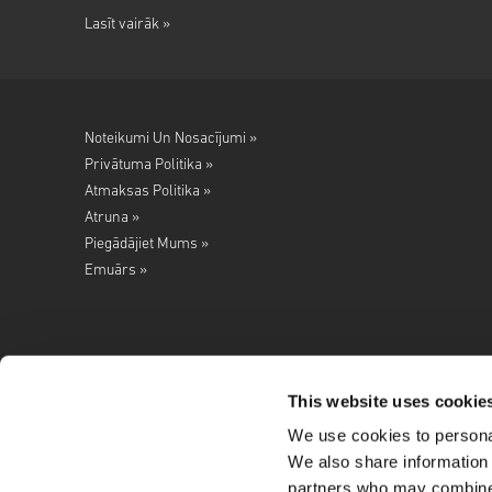
Lasīt vairāk »
Noteikumi Un Nosacījumi »
Privātuma Politika »
Atmaksas Politika »
Atruna »
Piegādājiet Mums »
Emuārs »
This website uses cookie
We use cookies to personal
Seko mums
We also share information 
partners who may combine i