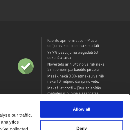
Klientu apmierinātība – Mūsu
solījums, ko apliecina rezultāti.
99,9% pasūtījumu piegādāti 60
sekunžu laikā.
Novērtēts ar 4,8/5 no vairāk nekā
3 miljoniem pārbaudītu pircēju.
Mazāk nekā 0,3% atmaksu vairāk
nekā 10 miljonu darījumu vidū.
Maksājiet droši – jūsu iecienītās
metodes ir pilnībā aizsargātas.
Allow all
yse our traffic.
 analytics
Deny
y’ve collected