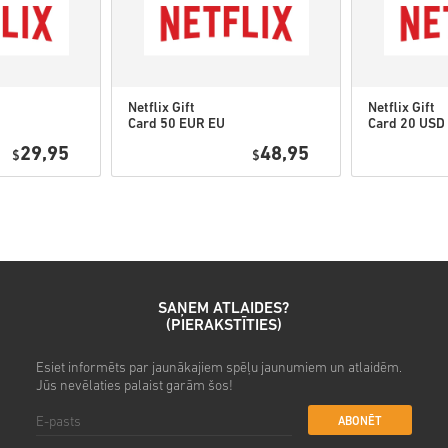
• Izvēlies produktu
• Ievadi savu e-pasta adresi
• Izvēlies sev vēlamo maksā
• Pabeidz pasūtījumu
Netflix Gift
Netflix Gift
Card 50 EUR EU
Card 20 USD
Pēc tam saņemsi e-pastu ar dr
29,95
48,95
$
$
SAŅEM ATLAIDES?
(PIERAKSTĪTIES)
Esiet informēts par jaunākajiem spēļu jaunumiem un atlaidēm.
Jūs nevēlaties palaist garām šos!
ABONĒT