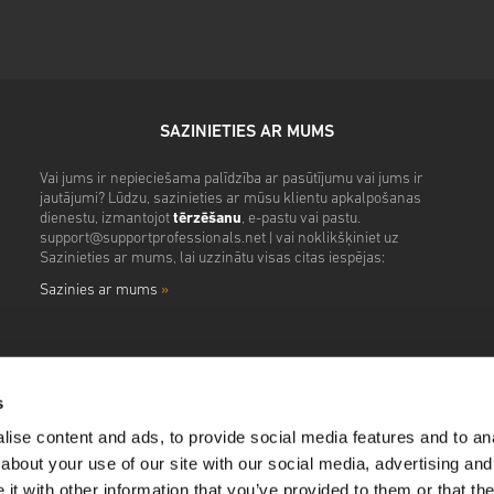
SAZINIETIES AR MUMS
Vai jums ir nepieciešama palīdzība ar pasūtījumu vai jums ir
jautājumi? Lūdzu, sazinieties ar mūsu klientu apkalpošanas
dienestu, izmantojot
tērzēšanu
, e-pastu vai pastu.
support@supportprofessionals.net
| vai noklikšķiniet uz
Sazinieties ar mums, lai uzzinātu visas citas iespējas:
Sazinies ar mums
»
s
ise content and ads, to provide social media features and to anal
about your use of our site with our social media, advertising and
t with other information that you’ve provided to them or that the