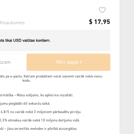
$
17,95
Atsauksmes
rozam
Pērc tagad
ādāts pa e-pastu. Katram produktam varat saņemt vairāk nekā vienu
kodu.
rinātība – Mūsu solījums, ko apliecina rezultāti.
jumu piegādāti 60 sekunžu laikā.
 4,8/5 no vairāk nekā 3 miljoniem pārbaudītu pircēju.
,3% atmaksu vairāk nekā 10 miljonu darījumu vidū.
ši – jūsu iecienītās metodes ir pilnībā aizsargātas.