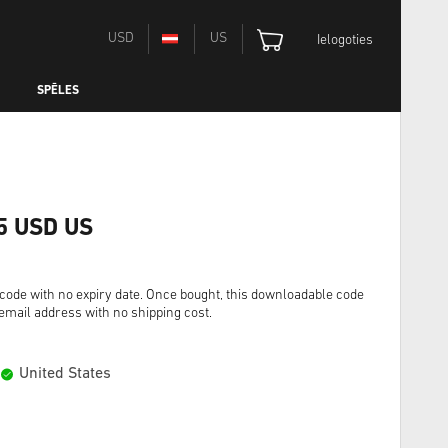
USD
US
Ielogoties
SPĒLES
15 USD US
tal code with no expiry date. Once bought, this downloadable code
r email address with no shipping cost.
United States