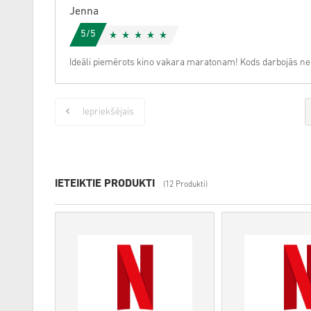
Jenna
5/5
Ideāli piemērots kino vakara maratonam! Kods darbojās nek
Iepriekšējais
IETEIKTIE PRODUKTI
(12 Produkti)