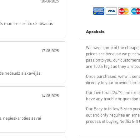
20-08-2025
Sūtīt
ots manām seriālu skatīšanās
Apraksts
We have some of the cheapest
17-08-2025
prices are because we purchas
pass onto you, our customers
are 100% legit as they are bou
āde nedaudz aizkavējās.
Once purchased, we will send 
directly to your provided ema
Our Live Chat (24/7) and exce
14-08-2025
have any trouble or questions
Our Easy to follow 3-step pu
out and only requires an ema
s, nepieskaroties savai
process of buying Netflix Gif