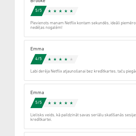
Brooke
5/5
Atcelt
Pievienots manam Netflix kontam sekundēs, ideāli piemēr
nedēļas nogalēm!
Emma
4/5
Labi derēja Netflix atjaunošanai bez kredītkartes, taču pieg
Emma
5/5
Lielisks veids, kā paildzināt savas seriālu skatīšanās sesija
kredītkartei.