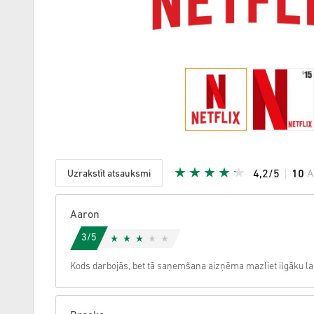
Uzrakstīt atsauksmi
4,2/5
10
A
Dota zvai
Aaron
3/5
Kods darbojās, bet tā saņemšana aizņēma mazliet ilgāku lai