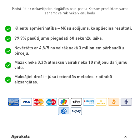
Kods(-i) tiek nekavējoties piegādāts pa e-pastu. Katram produktam varat
saņemt vairāk nekā vienu kodu.
Klientu apmierinātība – Mūsu solījums, ko apliecina rezultāti.
99,9% pasūtījumu piegādāti 60 sekunžu laikā.
Novērtēts ar 4,8/5 no vairāk nekā 3 miljoniem pārbaudītu
pircēju.
Mazāk nekā 0,3% atmaksu vairāk nekā 10 miljonu darījumu
vidū.
Maksājiet droši – jūsu iecienītās metodes ir pilnībā
aizsargātas.
Apraksts