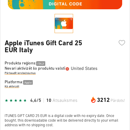
Apple iTunes Gift Card 25
EUR Italy
Produkta reģions:
ITALY
United States
Nevari aktivizēt šo produktu valstī
Pārbaudīt ierobežojumus
Platforma:
Apple
Kā aktivizēt
3212
4,6/5
10
Atsauksmes
Pārdots!
ITUNES GIFT CARD 25 EUR is a digital code with no expiry date. Once
bought, this downloadable code will be delivered directly to your email
address with no shipping cost.