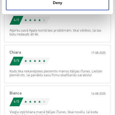
Deny
• Lejupielādējams saturs vai DLC produkti — lai spēlētu šo
paplašinājumu, jums ir jābūt oriģinālajai spēlei.
Giulia
• Dažiem produktiem varat saņemt vairāk nekā vienu kodu.
20-08-2025
Noskaties ātro ceļvedi augstāk vai seko soļiem zemāk 👇
4/5
• Izvēlies produktu
• Ievadi savu e-pasta adresi
Sūtīt
Atcelt
Atpirku savā Apple kontā bez problēmām, tikai vēlētos, lai tas
• Izvēlies sev vēlamo maksājuma veidu
būtu nedaudz ātrāk.
• Pabeidz pasūtījumu
Pēc tam saņemsi e-pastu ar drošu saiti, lai piekļūtu savam kodam.
Chiara
17-08-2025
5/5
Kods tika nekavējoties pieņemts manos Itālijas iTunes. Lieliski
piemērots, lai panāktu savu filmu skatīšanās sarakstu!
Bianca
14-08-2025
4/5
Viegla izpirkšana manā Itālijas iTunes, tikai novēlu, lai koda