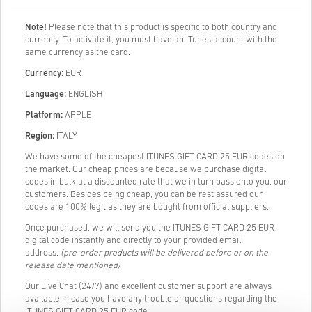
Note!
Please note that this product is specific to both country and
currency. To activate it, you must have an iTunes account with the
same currency as the card.
Currency:
EUR
Language:
ENGLISH
Platform:
APPLE
Region:
ITALY
We have some of the cheapest ITUNES GIFT CARD 25 EUR codes on
the market. Our cheap prices are because we purchase digital
codes in bulk at a discounted rate that we in turn pass onto you, our
customers. Besides being cheap, you can be rest assured our
codes are 100% legit as they are bought from official suppliers.
Once purchased, we will send you the ITUNES GIFT CARD 25 EUR
digital code instantly and directly to your provided email
address.
(pre-order products will be delivered before or on the
release date mentioned)
Our Live Chat (24/7) and excellent customer support are always
available in case you have any trouble or questions regarding the
ITUNES GIFT CARD 25 EUR code.