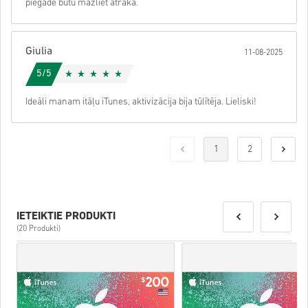
piegāde būtu mazliet ātrāka.
Giulia
11-08-2025
5/5
Ideāli manam itāļu iTunes, aktivizācija bija tūlītēja. Lieliski!
1
2
IETEIKTIE PRODUKTI
(20 Produkti)