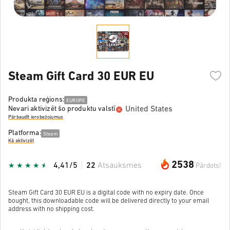
Steam Gift Card 30 EUR EU
Produkta reģions:
EUROPE
United States
Nevari aktivizēt šo produktu valstī
Pārbaudīt ierobežojumus
Platforma:
Steam
Kā aktivizēt
2538
4,41/5
22
Atsauksmes
Pārdots!
Steam Gift Card 30 EUR EU is a digital code with no expiry date. Once
bought, this downloadable code will be delivered directly to your email
address with no shipping cost.