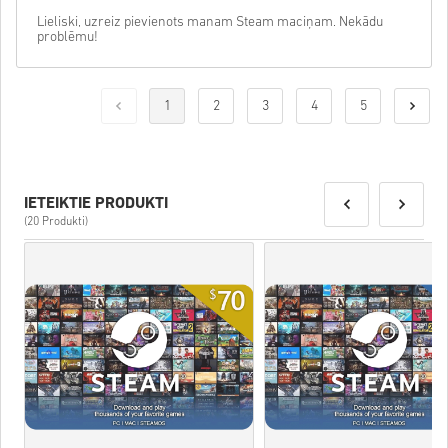
Lieliski, uzreiz pievienots manam Steam maciņam. Nekādu
problēmu!
1
2
3
4
5
IETEIKTIE PRODUKTI
(20 Produkti)