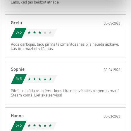
Labs, kad tas beidzot atnāca.
• Pabeidz pasūtījumu
Pēc tam saņemsi e-pastu ar drošu saiti, lai piekļūtu savam kodam.
Greta
30-05-2026
3/5
Kods darbojās, taču pirms tā izmantošanas bija neliela aizkave,
kas bija mazliet vilšanās.
Sophie
30-04-2026
5/5
Pilnīgi nekādu problēmu, kods tika nekavējoties pieņemts manā
Steam kontā. Lielisks serviss!
Hanna
30-03-2026
5/5