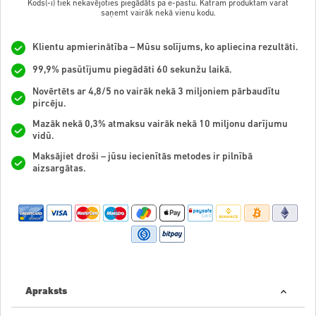
Kods(-i) tiek nekavējoties piegādāts pa e-pastu. Katram produktam varat
saņemt vairāk nekā vienu kodu.
Klientu apmierinātība – Mūsu solījums, ko apliecina rezultāti.
99,9% pasūtījumu piegādāti 60 sekunžu laikā.
Novērtēts ar 4,8/5 no vairāk nekā 3 miljoniem pārbaudītu
pircēju.
Mazāk nekā 0,3% atmaksu vairāk nekā 10 miljonu darījumu
vidū.
Maksājiet droši – jūsu iecienītās metodes ir pilnībā
aizsargātas.
Apraksts