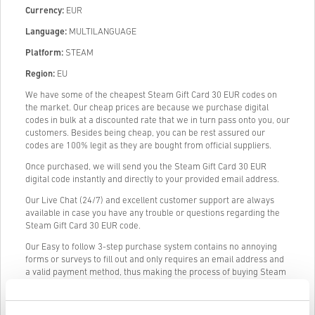
Currency:
EUR
Language:
MULTILANGUAGE
Platform:
STEAM
Region:
EU
We have some of the cheapest Steam Gift Card 30 EUR codes on
the market. Our cheap prices are because we purchase digital
codes in bulk at a discounted rate that we in turn pass onto you, our
customers. Besides being cheap, you can be rest assured our
codes are 100% legit as they are bought from official suppliers.
Once purchased, we will send you the Steam Gift Card 30 EUR
digital code instantly and directly to your provided email address.
Our Live Chat (24/7) and excellent customer support are always
available in case you have any trouble or questions regarding the
Steam Gift Card 30 EUR code.
Our Easy to follow 3-step purchase system contains no annoying
forms or surveys to fill out and only requires an email address and
a valid payment method, thus making the process of buying Steam
Gift Card 30 EUR from livecards.net quick and easy.