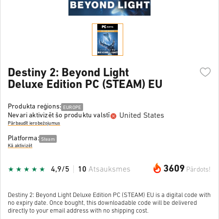
Destiny 2: Beyond Light
Deluxe Edition PC (STEAM) EU
Produkta reģions:
EUROPE
United States
Nevari aktivizēt šo produktu valstī
Pārbaudīt ierobežojumus
Platforma:
Steam
Kā aktivizēt
3609
4,9/5
10
Atsauksmes
Pārdots!
Destiny 2: Beyond Light Deluxe Edition PC (STEAM) EU is a digital code with
no expiry date. Once bought, this downloadable code will be delivered
directly to your email address with no shipping cost.