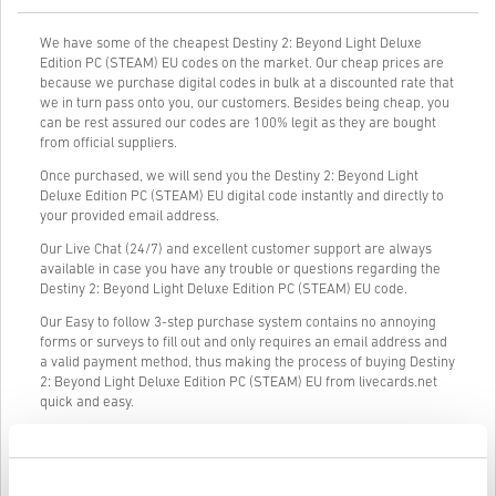
We have some of the cheapest Destiny 2: Beyond Light Deluxe
Edition PC (STEAM) EU codes on the market. Our cheap prices are
because we purchase digital codes in bulk at a discounted rate that
we in turn pass onto you, our customers. Besides being cheap, you
can be rest assured our codes are 100% legit as they are bought
from official suppliers.
Once purchased, we will send you the Destiny 2: Beyond Light
Deluxe Edition PC (STEAM) EU digital code instantly and directly to
your provided email address.
Our Live Chat (24/7) and excellent customer support are always
available in case you have any trouble or questions regarding the
Destiny 2: Beyond Light Deluxe Edition PC (STEAM) EU code.
Our Easy to follow 3-step purchase system contains no annoying
forms or surveys to fill out and only requires an email address and
a valid payment method, thus making the process of buying Destiny
2: Beyond Light Deluxe Edition PC (STEAM) EU from livecards.net
quick and easy.
Kā tas darbojas Livecards.net