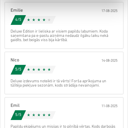
Pēc tam saņemsi e-pastu ar drošu saiti, lai piekļūtu savam kodam.
Emilie
17-08-2025
4/5
Deluxe Edition ir lieliska ar visiem papildu labumiem. Koda
saņemšana pa e-pastu aizņēma nedaudz ilgāku laiku nekā
gaidīts, bet beigās viss bija kārtībā.
Nico
14-08-2025
5/5
Deluxe izdevums noteikti ir tā vērts! Forša aprīkojuma un
tūlītēja piekļuve sezonām, kods strādāja nevainojami.
Emil
11-08-2025
5/5
Papildu ekipējums un misijas ir to pilnībā vērtas. Kods darbojās