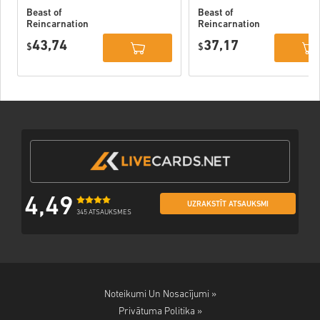
Beast of
Beast of
Reincarnation
Reincarnation
Deluxe Edition
PC (STEAM)
43,74
37,17
PC (STEAM)
$
$
4,49
UZRAKSTĪT ATSAUKSMI
345 ATSAUKSMES
Noteikumi Un Nosacījumi »
Privātuma Politika »