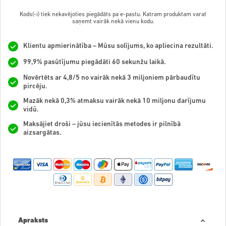
Kods(-i) tiek nekavējoties piegādāts pa e-pastu. Katram produktam varat
saņemt vairāk nekā vienu kodu.
Klientu apmierinātība – Mūsu solījums, ko apliecina rezultāti.
99,9% pasūtījumu piegādāti 60 sekunžu laikā.
Novērtēts ar 4,8/5 no vairāk nekā 3 miljoniem pārbaudītu
pircēju.
Mazāk nekā 0,3% atmaksu vairāk nekā 10 miljonu darījumu
vidū.
Maksājiet droši – jūsu iecienītās metodes ir pilnībā
aizsargātas.
Apraksts