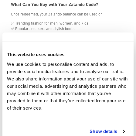
What Can You Buy with Your Zalando Code?
Once redeemed, your Zalando balance can be used on:
✅ Trending fashion for men, women, and kids
✅ Popular sneakers and stylish boots
✅ Everyday wear, activewear, and accessories
✅ Bags, jewelry, and more from top brands
Your remaining balance stays on your account for your next spree.
This website uses cookies
No pressure, no expiry stress.
We use cookies to personalise content and ads, to
Perfect for Every Occasion
provide social media features and to analyse our traffic.
Need a last-minute gift? Or just feel like treating yourself? Zalando
We also share information about your use of our site with
Gift Card 100 EUR (Germany) makes it simple to give the gift of
our social media, advertising and analytics partners who
choice – no guessing sizes, styles, or brands.
may combine it with other information that you’ve
provided to them or that they’ve collected from your use
of their services.
Kā tas darbojas Livecards.net
Atruna
Jauns Livecards.net? Digitālo kodu iegāde ir ātra un vienkārša:
Show details