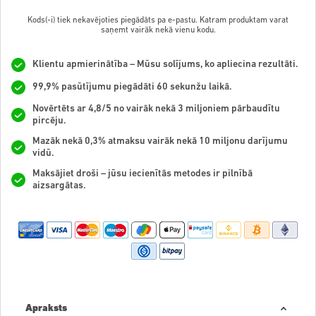
Kods(-i) tiek nekavējoties piegādāts pa e-pastu. Katram produktam varat
saņemt vairāk nekā vienu kodu.
Klientu apmierinātība – Mūsu solījums, ko apliecina rezultāti.
99,9% pasūtījumu piegādāti 60 sekunžu laikā.
Novērtēts ar 4,8/5 no vairāk nekā 3 miljoniem pārbaudītu
pircēju.
Mazāk nekā 0,3% atmaksu vairāk nekā 10 miljonu darījumu
vidū.
Maksājiet droši – jūsu iecienītās metodes ir pilnībā
aizsargātas.
Apraksts