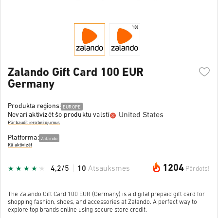
Zalando Gift Card 100 EUR
Germany
Produkta reģions:
EUROPE
United States
Nevari aktivizēt šo produktu valstī
Pārbaudīt ierobežojumus
Platforma:
Zalando
Kā aktivizēt
1204
4,2/5
10
Atsauksmes
Pārdots!
The Zalando Gift Card 100 EUR (Germany) is a digital prepaid gift card for
shopping fashion, shoes, and accessories at Zalando. A perfect way to
explore top brands online using secure store credit.