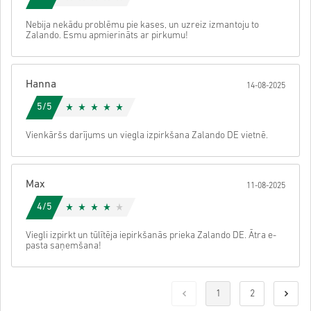
Nebija nekādu problēmu pie kases, un uzreiz izmantoju to
Zalando. Esmu apmierināts ar pirkumu!
Hanna
14-08-2025
5/5
Vienkāršs darījums un viegla izpirkšana Zalando DE vietnē.
Max
11-08-2025
4/5
Viegli izpirkt un tūlītēja iepirkšanās prieka Zalando DE. Ātra e-
pasta saņemšana!
1
2