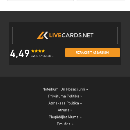
4,49
UZRAKSTĪT ATSAUKSMI
345 ATSAUKSMES
Noteikumi Un Nosacījumi »
Privātuma Politika »
Atmaksas Politika »
Atruna »
Piegādājiet Mums »
Emuārs »