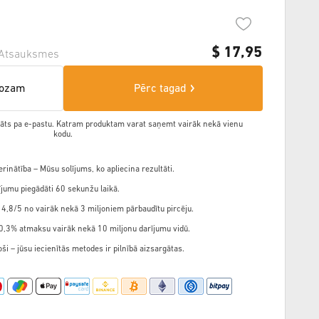
$
17,95
Atsauksmes
rozam
Pērc tagad
ādāts pa e-pastu. Katram produktam varat saņemt vairāk nekā vienu
kodu.
rinātība – Mūsu solījums, ko apliecina rezultāti.
jumu piegādāti 60 sekunžu laikā.
 4,8/5 no vairāk nekā 3 miljoniem pārbaudītu pircēju.
,3% atmaksu vairāk nekā 10 miljonu darījumu vidū.
ši – jūsu iecienītās metodes ir pilnībā aizsargātas.