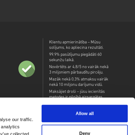
Klientu apmierinātība – Mūsu
solījums, ko apliecina rezultāti.
99,9% pasūtījumu piegādāti 60
sekunžu laikā.
Novērtēts ar 4,8/5 no vairāk nekā
3 miljoniem pārbaudītu pircēju.
Mazāk nekā 0,3% atmaksu vairāk
nekā 10 miljonu darījumu vidū.
Maksājiet droši – jūsu iecienītās
metodes ir pilnībā aizsargātas.
Allow all
yse our traffic.
 analytics
Deny
y’ve collected