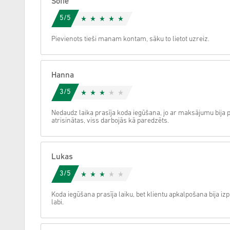
Sofie
5/5
Atcelt
Pievienots tieši manam kontam, sāku to lietot uzreiz.
Hanna
3/5
Nedaudz laika prasīja koda iegūšana, jo ar maksājumu bija p
atrisinātas, viss darbojās kā paredzēts.
Lukas
3/5
Koda iegūšana prasīja laiku, bet klientu apkalpošana bija izp
labi.