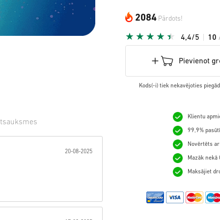
2084
Pārdots!
4,4/5
10
Pievienot g
Kods(-i) tiek nekavējoties pieg
Klientu apmie
tsauksmes
99,9% pasūtī
gzne:
Novērtēts ar
20-08-2025
Mazāk nekā 0
Maksājiet dro