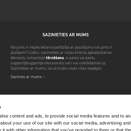
SAZINIETIES AR MUMS
Vai jums ir nepieciešama palīdzība ar pasūtījumu vai jums ir
jautājumi? Lūdzu, sazinieties ar mūsu klientu apkalpošanas
dienestu, izmantojot
tērzēšanu
, e-pastu vai pastu.
support@supportprofessionals.net
| vai noklikšķiniet uz
Sazinieties ar mums, lai uzzinātu visas citas iespējas:
Sazinies ar mums
»
s
ise content and ads, to provide social media features and to anal
about your use of our site with our social media, advertising and
t with other information that you’ve provided to them or that the