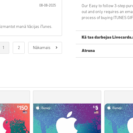
08-08-2025
Our Easy to follow 3-step pu
out and only requires an ema
process of buying ITUNES GIF
i izmantot manā Vācijas iTunes.
Kā tas darbojas Livecards.
1
2
Nākamais
Atruna
Jauns Livecards.net? Digitālo
•
Priekšpasūtīšanas
produkti 
savukārt noliktavā esošās pr
• Pirkumi, kas tiek uzskatīti
Jūs pērkat tikai digitālu prod
• Lai iegūtu plašāku informāc
• Ja rodas problēmas ar pir
ar mums veidlapu
.
• Šos lejupielādējamos kodus i
• Šiem kodiem nav derīguma
• Lejupielādējams saturs vai
jābūt oriģinālajai spēlei.
• Dažiem produktiem varat s