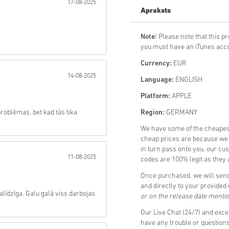
17-08-2025
Apraksts
Sūtīt
Note
! Please note that this pr
you must have an iTunes acco
Currency:
EUR
14-08-2025
Language:
ENGLISH
Platform:
APPLE
roblēmas, bet kad tās tika
Region:
GERMANY
We have some of the cheapes
cheap prices are because we p
in turn pass onto you, our cu
11-08-2025
codes are 100% legit as they a
Once purchased, we will send
and directly to your provided
alīdzīga. Galu galā viss darbojas
or on the release date menti
Our Live Chat (24/7) and exce
have any trouble or questio