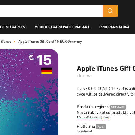
ĀJUMU KARTES
MOBILO SAKARU PAPILDINĀŠANA
PROGRAMMATŪRA
iTunes
Apple iTunes Gift Card 15 EUR Germany
Apple iTunes Gift
iTunes
ITUNES GIFT CARD 15 EUR is a dig
code will be delivered directly t
Produkta reģions:
GERMANY
Nevari aktivizēt šo produktu val
Pārbaudīt ierobežojumus
Platforma:
Apple
Kā aktivizēt