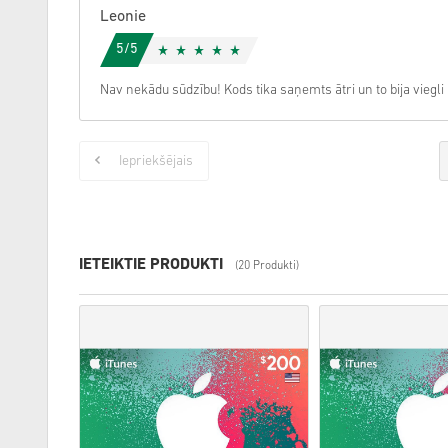
Leonie
5/5
Nav nekādu sūdzību! Kods tika saņemts ātri un to bija viegl
Iepriekšējais
IETEIKTIE PRODUKTI
(20 Produkti)