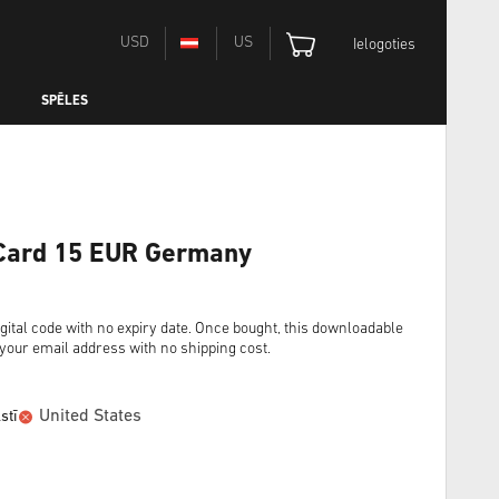
USD
US
Ielogoties
SPĒLES
 Card 15 EUR Germany
ital code with no expiry date. Once bought, this downloadable
o your email address with no shipping cost.
United States
stī