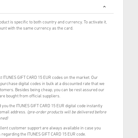
oduct is specific to both country and currency. To activate it,
unt with the same currency as the card.
t ITUNES GIFT CARD 15 EUR codes on the market. Our
urchase digital codes in bulk at a discounted rate that we
stomers. Besides being cheap, you can be rest assured our
re bought from official suppliers.
 you the ITUNES GIFT CARD 15 EUR digital code instantly
 email address.
(pre-order products will be delivered before
oned)
llent customer support are always available in case you
ns regarding the ITUNES GIFT CARD 15 EUR code.