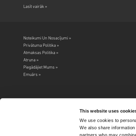
Lasīt vairāk »
Noteikumi Un Nosacījumi »
Privātuma Politika »
Atmaksas Politika »
Atruna »
Piegādājiet Mums »
Emuārs »
This website uses cookie
We use cookies to personal
Seko mums
We also share information 
partners who may combine i