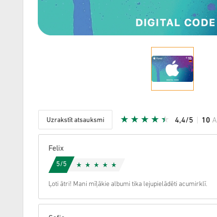
Uzrakstīt atsauksmi
4,4/5
10
A
Dota zvai
Felix
5/5
Ļoti ātri! Mani mīļākie albumi tika lejupielādēti acumirklī.