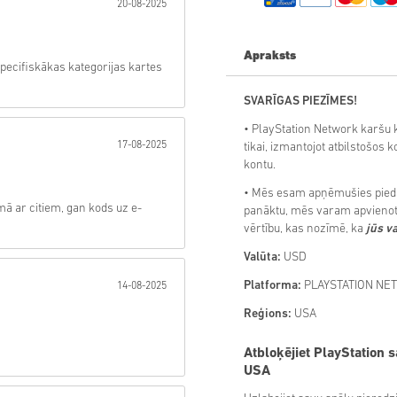
20-08-2025
Sūtīt
Apraksts
specifiskākas kategorijas kartes
SVARĪGAS PIEZĪMES!
• PlayStation Network karšu k
17-08-2025
tikai, izmantojot atbilstošos k
kontu.
• Mēs esam apņēmušies piedāv
mā ar citiem, gan kods uz e-
panāktu, mēs varam apvienot 
vērtību, kas nozīmē, ka
jūs v
Valūta:
USD
Platforma:
PLAYSTATION NE
14-08-2025
Reģions:
USA
Atbloķējiet PlayStation
USA