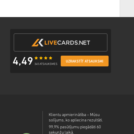
juma veidu
ošu saiti, lai piekļūtu savam kodam.
4,49
UZRAKSTĪT ATSAUKSMI
345 ATSAUKSMES
Klientu apmierinātība – Mūsu
solījums, ko apliecina rezultāti.
99,9% pasūtījumu piegādāti 60
sekunžu laikā.