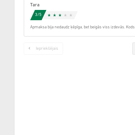
Tara
3/5
Apmaksa bija nedaudz ķēpīga, bet beigās viss izdevās. Kods 
Iepriekšējais