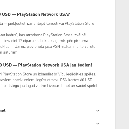
60 USD — PlayStation Network USA?
ā — piekļūstiet, izmantojot konsoli vai PlayStation Store
ntot kodus”, kas atrodama PlayStation Store izvēlnē.
du — ievadiet 12 ciparu kodu, kas saņemts pēc pirkuma.
dzekļus — Uzreiz pievienota jūsu PSN makam, lai to varētu
on saturam.
60 USD — PlayStation Network USA
jau šodien!
vi PlayStation Store un izbaudiet brīvību iegādāties spēles,
 saviem noteikumiem. Iegūstiet savu PSN kartes 60 USD —
ālo atslēgu jau tagad vietnē Livecards.net un sāciet spēlēt
net
 kodu iegāde ir ātra un vienkārša: