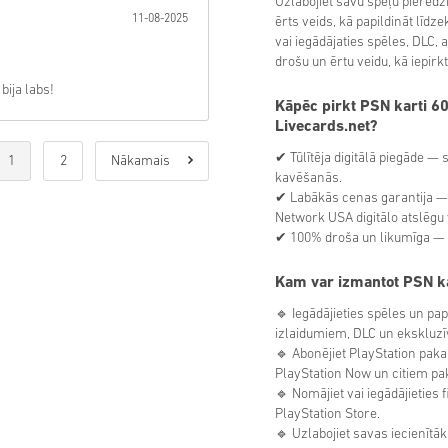
Uzlabojiet savu spēļu pieredz
11-08-2025
ērts veids, kā papildināt līd
vai iegādājaties spēles, DLC, 
drošu un ērtu veidu, kā iepirk
bija labs!
Kāpēc pirkt PSN karti 6
Livecards.net?
✔ Tūlītēja digitālā piegāde —
1
2
Nākamais
kavēšanās.
✔ Labākās cenas garantija — 
Network USA digitālo atslēgu 
✔ 100% droša un likumīga — Pl
Kam var izmantot PSN k
🔹 Iegādājieties spēles un pa
izlaidumiem, DLC un ekskluzī
🔹 Abonējiet PlayStation paka
PlayStation Now un citiem p
🔹 Nomājiet vai iegādājieties 
PlayStation Store.
🔹 Uzlabojiet savas iecienītāk