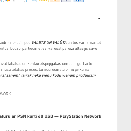
odi ir norādīti pēc
VALSTS UN VALŪTA
un tos var izmantot
ontus. Lūdzu, pārliecinieties, vai esat pareizi atlasījis savu
āt labākās un konkurētspējīgākās cenas tirgū. Lai to
mūsu lētākās preces, lai nodrošinātu pilnu pirkuma
arat saņemt vairāk nekā vienu kodu vienam produktam
.
TWORK
 saturu ar PSN karti 60 USD — PlayStation Network