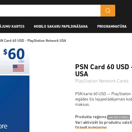
ĀJUMU KARTES
MOBILO SAKARU PAPILDINĀŠANA
PROGRAMMATŪRA
SN Card 60 USD - PlayStation Network USA
PSN Card 60 USD 
USA
PlayStation Network Cards
PSN karte 60 USD — PlayStation 
iegādes šis lejupielādējamais kod
maksas.
Produkta reģions:
UNITED STATES
Vari aktivizēt šo produktu valstī
Pārbaudīt ierobežojumus