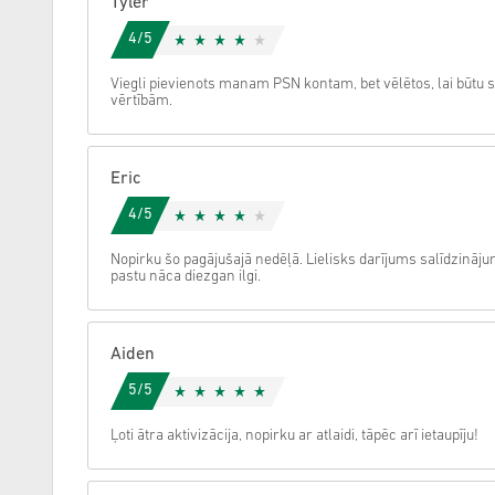
Tyler
4/5
Atcelt
Viegli pievienots manam PSN kontam, bet vēlētos, lai būtu 
vērtībām.
Eric
4/5
Nopirku šo pagājušajā nedēļā. Lielisks darījums salīdzināju
pastu nāca diezgan ilgi.
Aiden
5/5
Ļoti ātra aktivizācija, nopirku ar atlaidi, tāpēc arī ietaupīju!