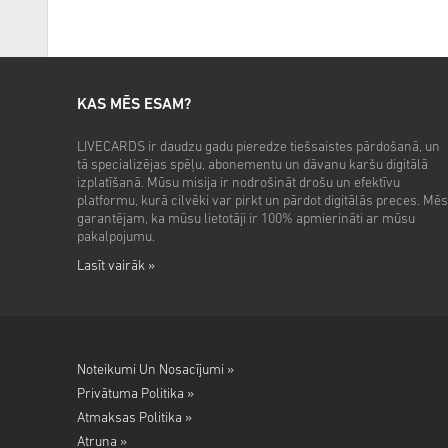
KAS MĒS ESAM?
LIVECARDS ir daudzu gadu pieredze tiešsaistes pārdošanā, un
tā specializējas spēļu, abonementu un dāvanu karšu digitālā
izplatīšanā. Mūsu misija ir nodrošināt drošu un efektīvu
platformu, kurā cilvēki var pirkt un pārdot digitālās preces. Mēs
garantējam, ka mūsu lietotāji ir 100% apmierināti ar mūsu
pakalpojumu.
Lasīt vairāk »
Noteikumi Un Nosacījumi »
Privātuma Politika »
Atmaksas Politika »
Atruna »