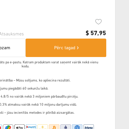
$
57,95
Atsauksmes
rozam
Pērc tagad
ādāts pa e-pastu. Katram produktam varat saņemt vairāk nekā vienu
kodu.
rinātība – Mūsu solījums, ko apliecina rezultāti.
jumu piegādāti 60 sekunžu laikā.
 4,8/5 no vairāk nekā 3 miljoniem pārbaudītu pircēju.
,3% atmaksu vairāk nekā 10 miljonu darījumu vidū.
ši – jūsu iecienītās metodes ir pilnībā aizsargātas.