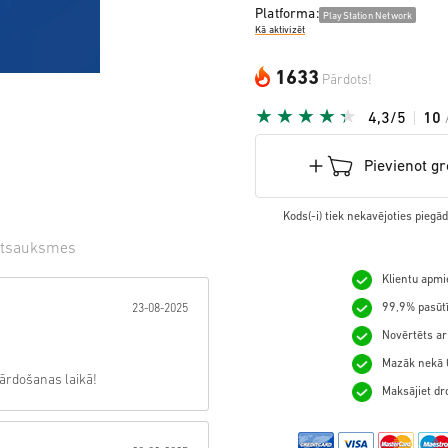
Platforma:
PlayStation Network
Kā aktivizēt
1633
Pārdots!
4,3/5
10
Pievienot g
Kods(-i) tiek nekavējoties pieg
tsauksmes
Klientu apmie
gzne:
99,9% pasūtī
23-08-2025
Novērtēts ar
Mazāk nekā 0
pārdošanas laikā!
Maksājiet dro