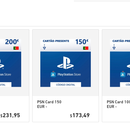
•
Priekšpasūtīšanas
produkti 
savukārt noliktavā esošās pr
• Pirkumi, kas tiek uzskatīti
Jūs pērkat tikai digitālu prod
• Lai iegūtu plašāku informāc
• Ja rodas problēmas ar pir
ar mums veidlapu
.
• Šos lejupielādējamos kodus i
• Šiem kodiem nav derīguma
• Lejupielādējams saturs vai
jābūt oriģinālajai spēlei.
• Dažiem produktiem varat s
PSN Card 150
PSN Card 10
EUR -
EUR -
Noskaties ātro ceļvedi augst
PlayStation
PlayStation
231,95
173,49
$
Network
$
Network
• Izvēlies produktu
Portugal
Portugal
• Ievadi savu e-pasta adresi