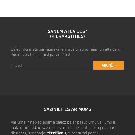
• Izvēlies sev vēlamo maksā
• Pabeidz pasūtījumu
Pēc tam saņemsi e-pastu ar dr
SAŅEM ATLAIDES?
(PIERAKSTĪTIES)
Esiet informēts par jaunākajiem spēļu jaunumiem un atlaidēm.
Jūs nevēlaties palaist garām šos!
ABONĒT
SAZINIETIES AR MUMS
Vai jums ir nepieciešama palīdzība ar pasūtījumu vai jums ir
jautājumi? Lūdzu, sazinieties ar mūsu klientu apkalpošanas
dienestu, izmantojot
tērzēšanu
, e-pastu vai pastu.