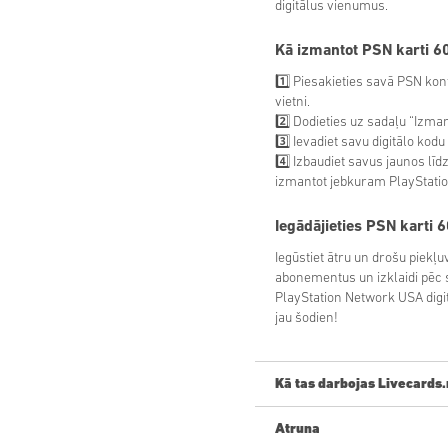
digitālus vienumus.
Kā izmantot PSN karti 
1️⃣ Piesakieties savā PSN kont
vietni.
2️⃣ Dodieties uz sadaļu “Izma
3️⃣ Ievadiet savu digitālo ko
4️⃣ Izbaudiet savus jaunos lī
izmantot jebkuram PlayStati
Iegādājieties
PSN karti 
Iegūstiet ātru un drošu piekļu
abonementus un izklaidi pēc
PlayStation Network USA digit
jau šodien!
Kā tas darbojas Livecards.
Atruna
Jauns Livecards.net? Digitālo