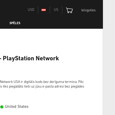
USD
US
Ielogoties
SPĒLES
- PlayStation Network
Network USA ir digitāls kods bez derīguma termiņa. Pēc
s tiks piegādāts tieši uz jūsu e-pasta adresi bez piegādes
United States