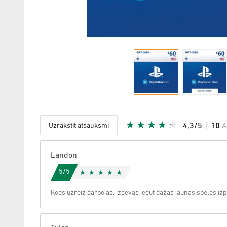
Uzrakstīt atsauksmi
4,3/5
10
A
Dota zvai
Landon
5/5
Kods uzreiz darbojās, izdevās iegūt dažas jaunas spēles iz