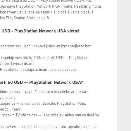
i ar PSN karti 60 USD — PlayStation Network USA, kas ir
zekļus savā PlayStation Network (PSN) makā. Neatkarīgi no tā,
abonementus vai spēles saturu, šī digitālā karte piedāvā
ties PlayStation Store veikalā.
0 USD - PlayStation Network USA vietnē
 saņemiet savu kodu nekavējoties un izmantojiet to bez
iegādājieties lētāko PSN karti 60 USD — PlayStation
vietnē Livecards.net.
ayStation lietotāju uzticamība visā pasaulē.
arti 60 USD — PlayStation Network USA?
pildinājumus — paplašiniet savu bibliotēku ar jaunām
vu saturu.
lpojumus — Izmantojiet līdzekļus PlayStation Plus,
akalpojumiem.
filmas un TV pārraides — izbaudiet izklaides saturu tieši no
ās spēles — iegādājieties spēles valūtu, apvalkus un citus