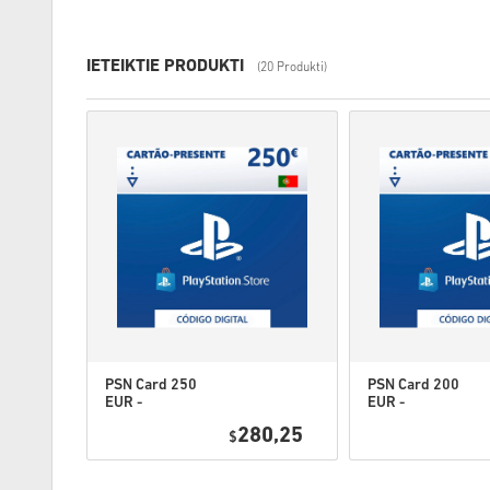
IETEIKTIE PRODUKTI
(20 Produkti)
PSN Card 250
PSN Card 200
EUR -
EUR -
PlayStation
PlayStation
3,25
280,25
Network
$
Network
Portugal
Portugal