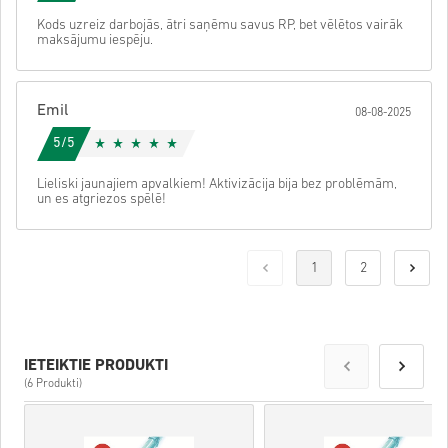
Kods uzreiz darbojās, ātri saņēmu savus RP, bet vēlētos vairāk
maksājumu iespēju.
Emil
08-08-2025
5/5
Lieliski jaunajiem apvalkiem! Aktivizācija bija bez problēmām,
un es atgriezos spēlē!
1
2
IETEIKTIE PRODUKTI
(6 Produkti)