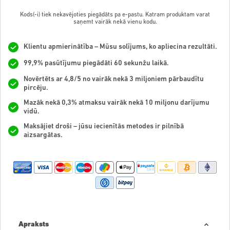
Kods(-i) tiek nekavējoties piegādāts pa e-pastu. Katram produktam varat
saņemt vairāk nekā vienu kodu.
Klientu apmierinātība – Mūsu solījums, ko apliecina rezultāti.
99,9% pasūtījumu piegādāti 60 sekunžu laikā.
Novērtēts ar 4,8/5 no vairāk nekā 3 miljoniem pārbaudītu
pircēju.
Mazāk nekā 0,3% atmaksu vairāk nekā 10 miljonu darījumu
vidū.
Maksājiet droši – jūsu iecienītās metodes ir pilnībā
aizsargātas.
Apraksts