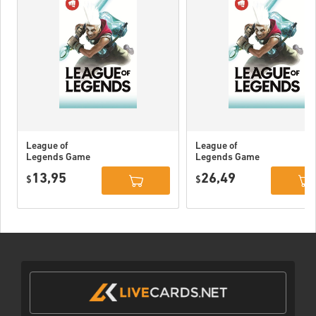
League of
League of
Legends Game
Legends Game
Card 80 DKK
Card 160 DKK
13,95
26,49
$
$