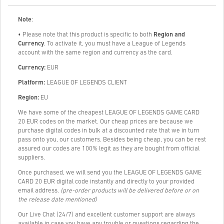
Note
:
• Please note that this product is specific to both
Region and
Currency
. To activate it, you must have a League of Legends
account with the same region and currency as the card.
Currency:
EUR
Platform:
LEAGUE OF LEGENDS CLIENT
Region:
EU
We have some of the cheapest LEAGUE OF LEGENDS GAME CARD
20 EUR codes on the market. Our cheap prices are because we
purchase digital codes in bulk at a discounted rate that we in turn
pass onto you, our customers. Besides being cheap, you can be rest
assured our codes are 100% legit as they are bought from official
suppliers.
Once purchased, we will send you the LEAGUE OF LEGENDS GAME
CARD 20 EUR digital code instantly and directly to your provided
email address.
(pre-order products will be delivered before or on
the release date mentioned)
Our Live Chat (24/7) and excellent customer support are always
available in case you have any trouble or questions regarding the