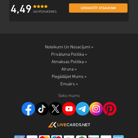
4,49
UZRAKSTĪT ATSAUKSMI
345 ATSAUKSMES
Noteikumi Un Nosacījumi »
Privātuma Politika »
Atmaksas Politika »
Atruna »
Piegādājiet Mums »
Emuārs »
Seko mums