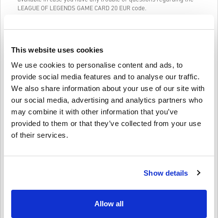
LEAGUE OF LEGENDS GAME CARD 20 EUR code.
Our Easy to follow 3-step purchase system contains no annoying
forms or surveys to fill out and only requires an email address and
a valid payment method, thus making the process of buying
This website uses cookies
LEAGUE OF LEGENDS GAME CARD 20 EUR for PC from livecards.net
quick and easy.
We use cookies to personalise content and ads, to
provide social media features and to analyse our traffic.
We also share information about your use of our site with
Kā tas darbojas Livecards.net
our social media, advertising and analytics partners who
may combine it with other information that you’ve
Atruna
Jauns Livecards.net? Digitālo kodu iegāde ir ātra un vienkārša:
provided to them or that they’ve collected from your use
of their services.
•
Priekšpasūtīšanas
produkti tiks piegādāti pirms norādītā
izlaišanas datuma vai tajā, savukārt noliktavā esošās preces
Uzrakstīt atsauksmi
4,9/5
10
Atsauksmes
tiks piegādātas uzreiz, gaidot drošības pārbaudes.
• Pirkumi, kas tiek uzskatīti par komerciāliem nolūkiem, netiks
pieņemti.
Show details
Jūs pērkat tikai digitālu produktu.
Lennart
20-08-2025
• Lai iegūtu plašāku informāciju, lūdzu, skatiet mūsu FAQ.
Dota zvaigzne:
5/5
• Ja rodas problēmas ar pirkumu, lūdzu, informējiet mūs,
Allow all
izmantojot mūsu
Sazinieties ar mums veidlapu
.
• Šos lejupielādējamos kodus ir izstrādājis spēles izstrādātājs,
Super! Dažu sekunžu laikā pievienoju līdzekļus savam LoL