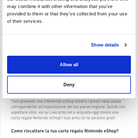
may combine it with other information that you’ve
Scegliere il regalo perfetto può essere difficile, ma con una carta
regalo Nintendo eShop non puoi sbagliare! I tuoi amici potranno
provided to them or that they’ve collected from your use
scegliere tra un'ampia varietà di giochi, DLC e contenuti di gioco
of their services.
per i loro giochi preferiti per Nintendo Switch e Wii U.
Con una carta regalo Nintendo eShop, i tuoi amici possono ottenere
gli ultimi giochi e add-on non appena vengono rilasciati. Potranno
anche approfittare delle
vendite e degli sconti
sui giochi digitali. Che
Show details
amino
Mario Kart
, Zelda, Splatoon o qualsiasi altro franchise
Nintendo, troveranno sicuramente qualcosa che amano.
Allow all
Ecco alcuni tagli di Nintendo eShop Card che puoi acquistare:
Carta Nintendo eShop 10 USD
Carta Nintendo eShop 35 USD
Deny
Carta Nintendo eShop 50 USD
Tieni presente che il Nintendo eShop mostra i prezzi nella valuta
corrispondente all'impostazione del tuo paese/regione. Quindi non
aspettare oltre, vai su Livecards.net e acquista oggi stesso una
carta regalo Nintendo eShop! I tuoi amici te ne saranno grati!
Come riscattare la tua carta regalo Nintendo eShop?