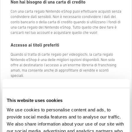
Non hai bisogno di una carta di credito
Con una carta regalo Nintendo eShop puoi effettuare acquisti senza
condividere dati sensibili. Non è necessario condividere i dati del
conto bancario o della carta di credito quando si utilizzano i fondi di
una carta regalo del Nintendo eShop. Tutto quello che devi fare è
caricarli nel tuo account e acquistare quello che vuoi!
Accesso ai titoli preferiti
Quando si tratta di carte regalo per videogiochi, la carta regalo
Nintendo eShop è una delle migliori opzioni disponibili. Non solo
offre al destinatario l'accesso a un'enorme libreria di franchising
amati, ma consente anche di approfittare di vendite e sconti
speciali.
Alcuni dei franchise più popolari disponibili sull'eShop includono
Super Mario, The Legend of Zelda, Splatoon e
Animal Crossing
. E
con l'aggiunta continua di
nuovi giochi
, c'è sempre qualcosa per i
This website uses cookies
tuoi amici. Quindi, se stai cercando un regalo che porti ore di
divertimento ed eccitazione, una carta regalo Nintendo eShop è la
We use cookies to personalise content and ads, to
scelta perfetta.
provide social media features and to analyse our traffic.
We also share information about your use of our site with
Acquista una carta regalo Nintendo eShop su
Livecards.net
our social media, advertising and analytics partners who