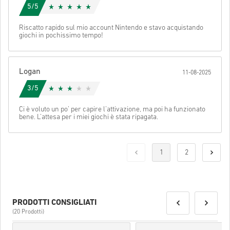
Stella Ricevuta:
5/5
Per ulteriori informazioni controllate per favore le nostre
FAQs
.
Se durante l'acquisto si verificasse un qualsiasi tipo di
Riscatto rapido sul mio account Nintendo e stavo acquistando
giochi in pochissimo tempo!
problema, notificatecelo utilizzando il nostro
Contact Us
form
.
Per alcuni prodotti è possibile ricevere più di un codice.
Logan
11-08-2025
Guarda la guida rapida sopra oppure segui i passaggi qui sotto 👇
3/5
• Scegli il tuo prodotto
Invia
Cancella
Ci è voluto un po’ per capire l’attivazione, ma poi ha funzionato
• Inserisci il tuo indirizzo email
bene. L’attesa per i miei giochi è stata ripagata.
• Seleziona il metodo di pagamento preferito
• Completa l’ordine
Una volta fatto, riceverai un’email con un link sicuro per accedere
1
2
al tuo codice.
PRODOTTI CONSIGLIATI
(20 Prodotti)