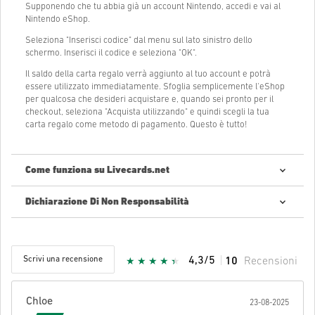
Supponendo che tu abbia già un account Nintendo, accedi e vai al
Nintendo eShop.
Seleziona "Inserisci codice" dal menu sul lato sinistro dello
schermo. Inserisci il codice e seleziona "OK".
Il saldo della carta regalo verrà aggiunto al tuo account e potrà
essere utilizzato immediatamente. Sfoglia semplicemente l'eShop
per qualcosa che desideri acquistare e, quando sei pronto per il
checkout, seleziona "Acquista utilizzando" e quindi scegli la tua
carta regalo come metodo di pagamento. Questo è tutto!
Come funziona su Livecards.net
Dichiarazione Di Non Responsabilità
Nuovo su Livecards.net? Acquistare codici digitali è semplice e
veloce:
Pre-Order
prodotti saranno forniti prima o alla data di
rilascio menzionata, mentre gli articoli in giacenza saranno
Scrivi una recensione
4,3/5
10
Recensioni
forniti istantaneamente dopo aver verificato i parametri di
sicurezza.
Acquisti considerati ad uso commerciale non saranno
accettati.
Chloe
23-08-2025
Tu acquisterai solamente un prodotto digitale.