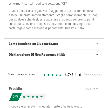
schermo. Inserisci il codice e seleziona "OK".
Il saldo della carta regalo verrà aggiunto al tuo account e potrà
essere utilizzato immediatamente. Sfoglia semplicemente l'eShop
per qualcosa che desideri acquistare e, quando sei pronto per il
checkout, seleziona "Acquista utilizzando" e quindi scegli la tua
carta regalo come metodo di pagamento. Questo è tutto!
Come funziona su Livecards.net
Dichiarazione Di Non Responsabilità
Nuovo su Livecards.net? Acquistare codici digitali è semplice e
veloce:
Pre-Order
prodotti saranno forniti prima o alla data di
rilascio menzionata, mentre gli articoli in giacenza saranno
Scrivi una recensione
4,7/5
10
Recensioni
forniti istantaneamente dopo aver verificato i parametri di
sicurezza.
Acquisti considerati ad uso commerciale non saranno
accettati.
Freddie
23-08-2025
Tu acquisterai solamente un prodotto digitale.
Stella Ricevuta:
5/5
Per ulteriori informazioni controllate per favore le nostre
FAQs
.
Se durante l'acquisto si verificasse un qualsiasi tipo di
Il codice è arrivato immediatamente e ha funzionato