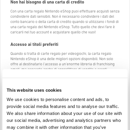
Non hai bisogno di una carta di credito
Con una carta regalo Nintendo eShop puoi effettuare acquisti senza
condividere dati sensibili. Non è necessario condividere i dati del
conto bancario o della carta di credito quando si utilizzano i fondi di
una carta regalo del Nintendo eShop. Tutto quello che devi fare è
caricarli nel tuo account e acquistare quello che vuoi!
Accesso ai titoli preferiti
Quando si tratta di carte regalo per videogiochi, la carta regalo
Nintendo eShop è una delle migliori opzioni disponibili. Non solo
offre al destinatario l'accesso a un'enorme libreria di franchising
amati, ma consente anche di approfittare di vendite e sconti
speciali.
Alcuni dei franchise più popolari disponibili sull'eShop includono
Super Mario, The Legend of Zelda, Splatoon e
Animal Crossing
. E
This website uses cookies
con l'aggiunta continua di
nuovi giochi
, c'è sempre qualcosa per i
We use cookies to personalise content and ads, to
tuoi amici. Quindi, se stai cercando un regalo che porti ore di
divertimento ed eccitazione, una carta regalo Nintendo eShop è la
provide social media features and to analyse our traffic.
scelta perfetta.
We also share information about your use of our site with
our social media, advertising and analytics partners who
Acquista una carta regalo Nintendo eShop su
may combine it with other information that you’ve
Livecards.net