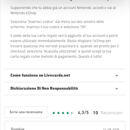
Supponendo che tu abbia già un account Nintendo, accedi e vai al
Nintendo eShop.
Seleziona "Inserisci codice" dal menu sul lato sinistro dello
schermo. Inserisci il tuo codice e seleziona "OK".
Il saldo della tua carta regalo verrà aggiunto al tuo account e potrà
essere utilizzato immediatamente. Basta sfogliare l'eShop per
trovare qualcosa che vorresti acquistare e, quando sei pronto per il
checkout, seleziona "Acquista utilizzando" e quindi scegli la tua
carta regalo come metodo di pagamento. Questo è tutto!
Come funziona su Livecards.net
Dichiarazione Di Non Responsabilità
Nuovo su Livecards.net? Acquistare codici digitali è semplice e
veloce:
Pre-Order
prodotti saranno forniti prima o alla data di
rilascio menzionata, mentre gli articoli in giacenza saranno
Scrivi una recensione
4,3/5
10
Recensioni
forniti istantaneamente dopo aver verificato i parametri di
sicurezza.
Acquisti considerati ad uso commerciale non saranno
accettati.
Sophie