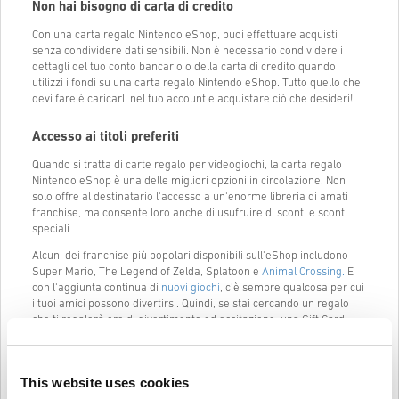
Non hai bisogno di carta di credito
Con una carta regalo Nintendo eShop, puoi effettuare acquisti
senza condividere dati sensibili. Non è necessario condividere i
dettagli del tuo conto bancario o della carta di credito quando
utilizzi i fondi su una carta regalo Nintendo eShop. Tutto quello che
devi fare è caricarli nel tuo account e acquistare ciò che desideri!
Accesso ai titoli preferiti
Quando si tratta di carte regalo per videogiochi, la carta regalo
Nintendo eShop è una delle migliori opzioni in circolazione. Non
solo offre al destinatario l'accesso a un'enorme libreria di amati
franchise, ma consente loro anche di usufruire di sconti e sconti
speciali.
Alcuni dei franchise più popolari disponibili sull'eShop includono
Super Mario, The Legend of Zelda, Splatoon e
Animal Crossing.
E
con l'aggiunta continua di
nuovi giochi
, c'è sempre qualcosa per cui
i tuoi amici possono divertirsi. Quindi, se stai cercando un regalo
che ti regalerà ore di divertimento ed eccitazione, una Gift Card
Nintendo eShop è la scelta perfetta.
Acquista la carta regalo Nintendo eShop su
This website uses cookies
Livecards.net