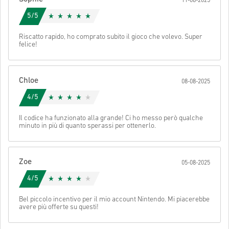
11-08-2025
Tu acquisterai solamente un prodotto digitale.
Stella Ricevuta:
5/5
Per ulteriori informazioni controllate per favore le nostre
FAQs
.
Se durante l'acquisto si verificasse un qualsiasi tipo di
Riscatto rapido, ho comprato subito il gioco che volevo. Super
felice!
problema, notificatecelo utilizzando il nostro
Contact Us
form
.
Per alcuni prodotti è possibile ricevere più di un codice.
Chloe
08-08-2025
Guarda la guida rapida sopra oppure segui i passaggi qui sotto 👇
4/5
• Scegli il tuo prodotto
Invia
Cancella
Il codice ha funzionato alla grande! Ci ho messo però qualche
• Inserisci il tuo indirizzo email
minuto in più di quanto sperassi per ottenerlo.
• Seleziona il metodo di pagamento preferito
• Completa l’ordine
Una volta fatto, riceverai un’email con un link sicuro per accedere
Zoe
05-08-2025
al tuo codice.
4/5
Bel piccolo incentivo per il mio account Nintendo. Mi piacerebbe
avere più offerte su questi!