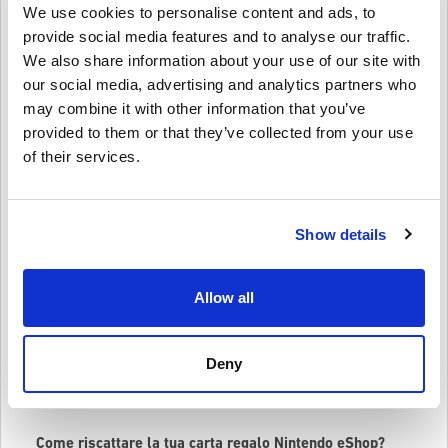
We use cookies to personalise content and ads, to
Scegliere il regalo perfetto può essere difficile, ma con una Gift
provide social media features and to analyse our traffic.
Card Nintendo eShop non puoi sbagliare! I tuoi amici potranno
We also share information about your use of our site with
scegliere tra un'ampia varietà di giochi, DLC e contenuti di gioco
per i loro giochi Nintendo Switch e Wii U preferiti.
our social media, advertising and analytics partners who
may combine it with other information that you’ve
Con una carta regalo Nintendo eShop, i tuoi amici possono ricevere
gli ultimi giochi e componenti aggiuntivi non appena vengono
provided to them or that they’ve collected from your use
rilasciati. Potranno inoltre usufruire di
saldi e sconti
sui giochi
of their services.
digitali. Che gli piaccia
Mario Kart,
Zelda, Splatoon o qualsiasi altro
franchise Nintendo, saranno sicuri di trovare qualcosa che amano.
Ecco alcune denominazioni di Nintendo eShop Card che puoi
acquistare:
Show details
Carta Nintendo eShop 20 USD
Carta Nintendo eShop 35 USD
Allow all
Carta Nintendo eShop 50 USD
Tieni presente che il Nintendo eShop mostra i prezzi nella valuta
Deny
che corrisponde all'impostazione del tuo paese/regione. Quindi non
aspettare oltre, vai su Livecards.net e acquista oggi una Gift Card
Nintendo eShop! I tuoi amici ti ringrazieranno per questo!
Come riscattare la tua carta regalo Nintendo eShop?