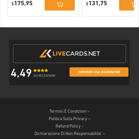
175,95
131,75
$
$
4,49
SCRIVERE UNA RECENSIONE
345 RECENSIONI
Termini E Condizioni
»
Politica Sulla Privacy
»
Refund Policy
»
Dichiarazione Di Non Responsabilità'
»